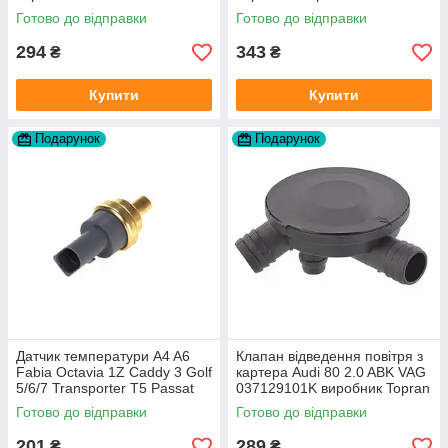
Готово до відправки
Готово до відправки
294
343
₴
₴
Купити
Купити
Подарунок
Подарунок
Датчик температури A4 A6
Клапан відведення повітря з
Fabia Octavia 1Z Caddy 3 Golf
картера Audi 80 2.0 ABK VAG
5/6/7 Transporter T5 Passat
037129101K виробник Topran
B6 (колір сірий)
Німеччина
Готово до відправки
Готово до відправки
201
289
₴
₴