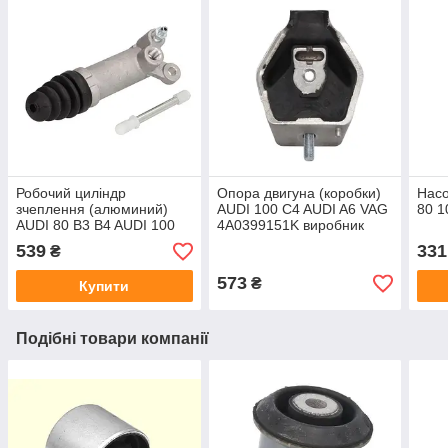
Робочий циліндр
Опора двигуна (коробки)
Насо
зчеплення (алюминий)
AUDI 100 C4 AUDI A6 VAG
80 1
AUDI 80 B3 B4 AUDI 100
4A0399151K виробник
C3 с 88 AUDI 100 C4 A6
BIRTH Италия
539
331
₴
573
₴
Купити
Подібні товари компанії