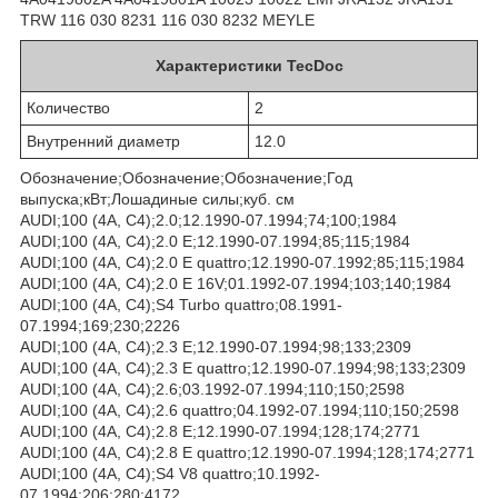
TRW 116 030 8231 116 030 8232 MEYLE
Характеристики TecDoc
Количество
2
Внутренний диаметр
12.0
Обозначение;Обозначение;Обозначение;Год
выпуска;кВт;Лошадиные силы;куб. см
AUDI;100 (4A, C4);2.0;12.1990-07.1994;74;100;1984
AUDI;100 (4A, C4);2.0 E;12.1990-07.1994;85;115;1984
AUDI;100 (4A, C4);2.0 E quattro;12.1990-07.1992;85;115;1984
AUDI;100 (4A, C4);2.0 E 16V;01.1992-07.1994;103;140;1984
AUDI;100 (4A, C4);S4 Turbo quattro;08.1991-
07.1994;169;230;2226
AUDI;100 (4A, C4);2.3 E;12.1990-07.1994;98;133;2309
AUDI;100 (4A, C4);2.3 E quattro;12.1990-07.1994;98;133;2309
AUDI;100 (4A, C4);2.6;03.1992-07.1994;110;150;2598
AUDI;100 (4A, C4);2.6 quattro;04.1992-07.1994;110;150;2598
AUDI;100 (4A, C4);2.8 E;12.1990-07.1994;128;174;2771
AUDI;100 (4A, C4);2.8 E quattro;12.1990-07.1994;128;174;2771
AUDI;100 (4A, C4);S4 V8 quattro;10.1992-
07.1994;206;280;4172