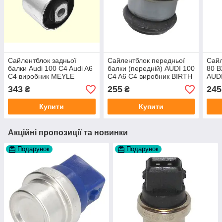
Сайлентблок задньої
Сайлентблок передньої
Сайл
балки Audi 100 C4 Audi A6
балки (передній) AUDI 100
80 B
C4 виробник MEYLE
C4 A6 C4 виробник BIRTH
AUD
Німеччина
Італія
Німе
343
255
245
₴
₴
Купити
Купити
Акційні пропозиції та новинки
Подарунок
Подарунок