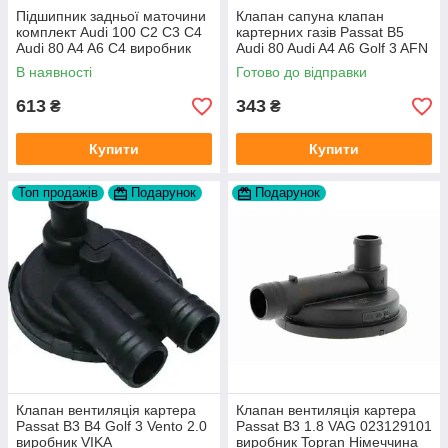
Підшипник задньої маточини
Клапан сапуна клапан
комплект Audi 100 C2 C3 C4
картерних газів Passat B5
Audi 80 A4 A6 C4 виробник
Audi 80 Audi A4 A6 Golf 3 AFN
FAG
1Y AAZ 1Z AFF AEY AAZ AHB
В наявності
Готово до відправки
AHU
613
343
₴
₴
Купити
Купити
Топ продажів
Подарунок
Подарунок
Клапан вентиляція картера
Клапан вентиляція картера
Passat B3 B4 Golf 3 Vento 2.0
Passat B3 1.8 VAG 023129101
виробник VIKA
виробник Topran Німеччина