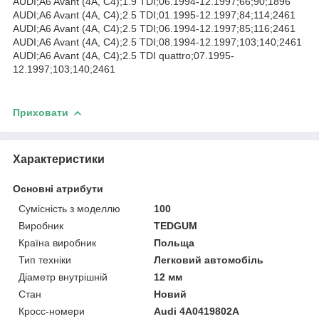
AUDI;A6 Avant (4A, C4);1.9 TDI;06.1994-12.1997;66;90;1896
AUDI;A6 Avant (4A, C4);2.5 TDI;01.1995-12.1997;84;114;2461
AUDI;A6 Avant (4A, C4);2.5 TDI;06.1994-12.1997;85;116;2461
AUDI;A6 Avant (4A, C4);2.5 TDI;08.1994-12.1997;103;140;2461
AUDI;A6 Avant (4A, C4);2.5 TDI quattro;07.1995-
12.1997;103;140;2461
Приховати
Характеристики
Основні атрибути
Сумісність з моделлю
100
Виробник
TEDGUM
Країна виробник
Польща
Тип техніки
Легковий автомобіль
Діаметр внутрішній
12 мм
Стан
Новий
Кросс-номери
Audi 4A0419802A