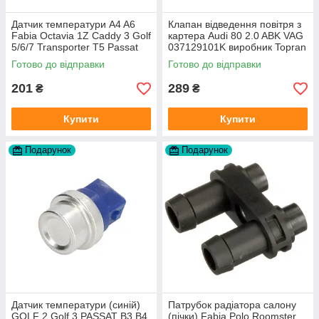
Датчик температури A4 A6
Клапан відведення повітря з
Fabia Octavia 1Z Caddy 3 Golf
картера Audi 80 2.0 ABK VAG
5/6/7 Transporter T5 Passat
037129101K виробник Topran
B6 (колір сірий)
Німеччина
Готово до відправки
Готово до відправки
201
289
₴
₴
Купити
Купити
Подарунок
Подарунок
Датчик температури (синій)
Патрубок радіатора салону
GOLF 2 Golf 3 PASSAT B3 B4
(пічки) Fabia Polo Roomster