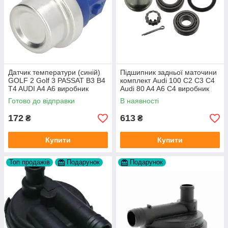
Датчик температури (синій)
Підшипник задньої маточини
GOLF 2 Golf 3 PASSAT B3 B4
комплект Audi 100 C2 C3 C4
T4 AUDI A4 A6 виробник
Audi 80 A4 A6 C4 виробник
Topran Німеччина
FAG
Готово до відправки
В наявності
172
613
₴
₴
Купити
Купити
Топ продажів
Подарунок
Подарунок