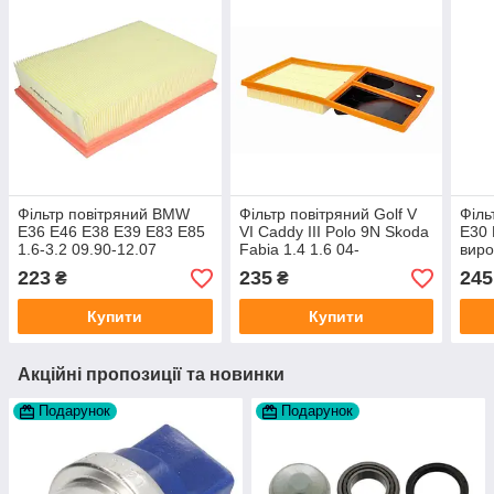
Фільтр повітряний BMW
Фільтр повітряний Golf V
Філь
E36 E46 E38 E39 E83 E85
VI Caddy III Polo 9N Skoda
E30 
1.6-3.2 09.90-12.07
Fabia 1.4 1.6 04-
виро
виробник Purro Польща
223
235
245
₴
₴
Купити
Купити
Акційні пропозиції та новинки
Подарунок
Подарунок