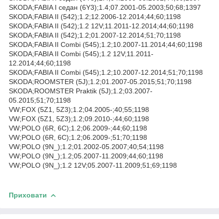
SKODA;FABIA I седан (6Y3);1.4;07.2001-05.2003;50;68;1397
SKODA;FABIA II (542);1.2;12.2006-12.2014;44;60;1198
SKODA;FABIA II (542);1.2 12V;11.2011-12.2014;44;60;1198
SKODA;FABIA II (542);1.2;01.2007-12.2014;51;70;1198
SKODA;FABIA II Combi (545);1.2;10.2007-11.2014;44;60;1198
SKODA;FABIA II Combi (545);1.2 12V;11.2011-
12.2014;44;60;1198
SKODA;FABIA II Combi (545);1.2;10.2007-12.2014;51;70;1198
SKODA;ROOMSTER (5J);1.2;01.2007-05.2015;51;70;1198
SKODA;ROOMSTER Praktik (5J);1.2;03.2007-
05.2015;51;70;1198
VW;FOX (5Z1, 5Z3);1.2;04.2005-;40;55;1198
VW;FOX (5Z1, 5Z3);1.2;09.2010-;44;60;1198
VW;POLO (6R, 6C);1.2;06.2009-;44;60;1198
VW;POLO (6R, 6C);1.2;06.2009-;51;70;1198
VW;POLO (9N_);1.2;01.2002-05.2007;40;54;1198
VW;POLO (9N_);1.2;05.2007-11.2009;44;60;1198
VW;POLO (9N_);1.2 12V;05.2007-11.2009;51;69;1198
Приховати