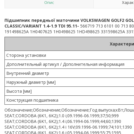
Опис
Харак
Підшипник передньої маточини VOLKSWAGEN GOLF2 GOLF3 P
CLASSIC/VARIANT 1.4-1.9 TDI 95.11-
566719 713 6101 00 713 8
191498625A 1H0407625 1H0498625 1HD498625 331598625A 331
Характери
Сторона установки
Дополнительный артикул / Дополнительная информация
Внутренний диаметр
Наружный диаметр [мм]
Высота [мм]
Конструкция подшипника
Обозначение;Обозначение;Обозначение;Год выпуска;кВт;Лоша
SEAT;CORDOBA (6K1, 6K2);1.0 i;09.1996-06.1999;37;50;999
SEAT;CORDOBA (6K1, 6K2);1.4 i;06.1994-06.1999;44;60;1390
SEAT;CORDOBA (6K1, 6K2);1.4 i 16V;09.1996-06.1999;74;101;1390
SEAT;CORDOBA (6K1, 6K2);1.6 i;05.1994-06.1999;55;75;1595