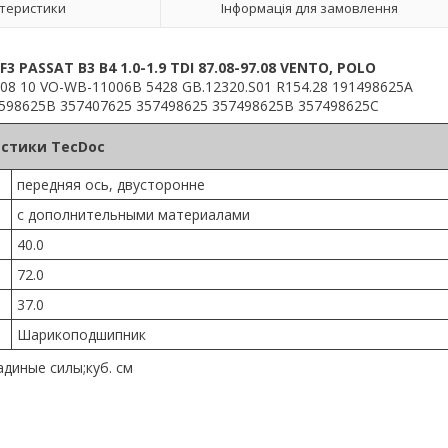
теристики
Інформація для замовлення
ASSAT B3 B4 1.0-1.9 TDI 87.08-97.08 VENTO, POLO
008 10 VO-WB-11006B 5428 GB.12320.S01 R154.28 191498625A
598625B 357407625 357498625 357498625B 357498625C
стики TecDoc
передняя ось, двусторонне
с дополнительными материалами
40.0
72.0
37.0
Шарикоподшипник
диные силы;куб. см