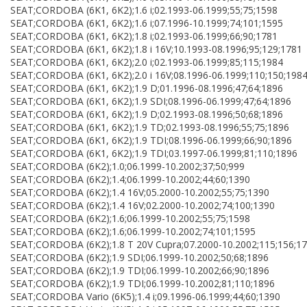
SEAT;CORDOBA (6K1, 6K2);1.6 i;02.1993-06.1999;55;75;1598
SEAT;CORDOBA (6K1, 6K2);1.6 i;07.1996-10.1999;74;101;1595
SEAT;CORDOBA (6K1, 6K2);1.8 i;02.1993-06.1999;66;90;1781
SEAT;CORDOBA (6K1, 6K2);1.8 i 16V;10.1993-08.1996;95;129;1781
SEAT;CORDOBA (6K1, 6K2);2.0 i;02.1993-06.1999;85;115;1984
SEAT;CORDOBA (6K1, 6K2);2.0 i 16V;08.1996-06.1999;110;150;198
SEAT;CORDOBA (6K1, 6K2);1.9 D;01.1996-08.1996;47;64;1896
SEAT;CORDOBA (6K1, 6K2);1.9 SDI;08.1996-06.1999;47;64;1896
SEAT;CORDOBA (6K1, 6K2);1.9 D;02.1993-08.1996;50;68;1896
SEAT;CORDOBA (6K1, 6K2);1.9 TD;02.1993-08.1996;55;75;1896
SEAT;CORDOBA (6K1, 6K2);1.9 TDI;08.1996-06.1999;66;90;1896
SEAT;CORDOBA (6K1, 6K2);1.9 TDI;03.1997-06.1999;81;110;1896
SEAT;CORDOBA (6K2);1.0;06.1999-10.2002;37;50;999
SEAT;CORDOBA (6K2);1.4;06.1999-10.2002;44;60;1390
SEAT;CORDOBA (6K2);1.4 16V;05.2000-10.2002;55;75;1390
SEAT;CORDOBA (6K2);1.4 16V;02.2000-10.2002;74;100;1390
SEAT;CORDOBA (6K2);1.6;06.1999-10.2002;55;75;1598
SEAT;CORDOBA (6K2);1.6;06.1999-10.2002;74;101;1595
SEAT;CORDOBA (6K2);1.8 T 20V Cupra;07.2000-10.2002;115;156;1
SEAT;CORDOBA (6K2);1.9 SDI;06.1999-10.2002;50;68;1896
SEAT;CORDOBA (6K2);1.9 TDI;06.1999-10.2002;66;90;1896
SEAT;CORDOBA (6K2);1.9 TDI;06.1999-10.2002;81;110;1896
SEAT;CORDOBA Vario (6K5);1.4 i;09.1996-06.1999;44;60;1390