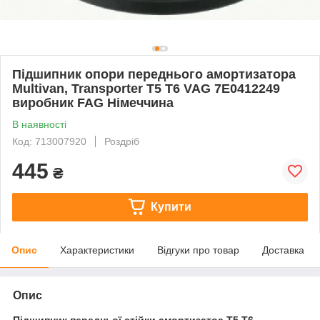
Підшипник опори переднього амортизатора
Multivan, Transporter T5 T6 VAG 7E0412249
виробник FAG Німеччина
В наявності
Код: 713007920
Роздріб
445
₴
Купити
Опис
Характеристики
Відгуки про товар
Доставка
Опис
Підшипник передньої стійки амортизатоа T5 T6