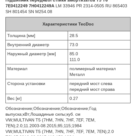
7E0412249 7H0412249A
LM 33946 PR 2314-0505 RU 865403
SH 801454 SN M254.08
Характеристики TecDoc
Толщина [мм]
28.5
Внутренний диаметр
73.0
Наружный диаметр [мм]
85.0
111.0
Материал
полимерный материал
Металл
Сторона установки
передний мост слева
передний мост справа
Вес [кг]
0.27
Обозначение;Обозначение;Обозначение;Год
выпуска;кВт;Лошадиные силы;куб. см
VW;MULTIVAN T5 (7HM, 7HN, 7HF, 7EF, 7EM,
7EN);2.0;11.2003-08.2015;85;115;1984
VW;MULTIVAN T5 (7HM, 7HN, 7HF, 7EF, 7EM, 7EN);2.0