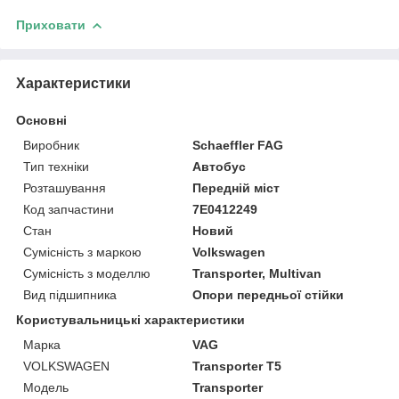
Приховати
Характеристики
Основні
Виробник
Schaeffler FAG
Тип техніки
Автобус
Розташування
Передній міст
Код запчастини
7E0412249
Стан
Новий
Сумісність з маркою
Volkswagen
Сумісність з моделлю
Transporter, Multivan
Вид підшипника
Опори передньої стійки
Користувальницькі характеристики
Марка
VAG
VOLKSWAGEN
Transporter T5
Модель
Transporter