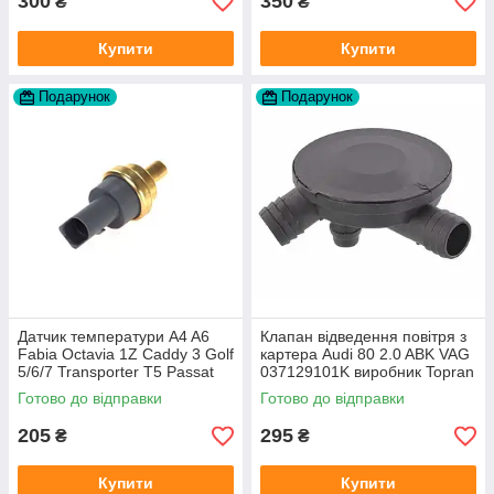
300
350
₴
₴
Купити
Купити
Подарунок
Подарунок
Датчик температури A4 A6
Клапан відведення повітря з
Fabia Octavia 1Z Caddy 3 Golf
картера Audi 80 2.0 ABK VAG
5/6/7 Transporter T5 Passat
037129101K виробник Topran
B6 (колір сірий)
Німеччина
Готово до відправки
Готово до відправки
205
295
₴
₴
Купити
Купити