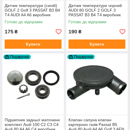
Датчик температури (синій)
Датчик температури чорний
GOLF 2 Golf 3 PASSAT B3 B4
AUDI 80 GOLF 2 GOLF 3
T4 AUDI A4 A6 виробник
PASSAT B3 B4 T4 виробник
Topran Німеччина
TOPRAN Німеччина
Готово до відправки
Готово до відправки
175
190
₴
₴
Купити
Купити
Подарунок
Подарунок
Підшипник задньої маточини
Клапан сапуна клапан
комплект Audi 100 C2 C3 C4
картерних газів Passat B5
Audi 80 A4 A6 C4 виробник
Audi 80 Audi A4 A6 Golf 3 AFN