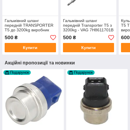
Гальмівний шланг
Гальмівний шланг
Кул
передній TRANSPORTER
передній Transporter T5 з
T5 
T5 до 3200kg виробник
3200kg - VAG 7H8611701B
вир
Meyle Німеччина
виробник MEYLE
Німе
500
500
600
₴
₴
Німеччина
Купити
Купити
Акційні пропозиції та новинки
Подарунок
Подарунок