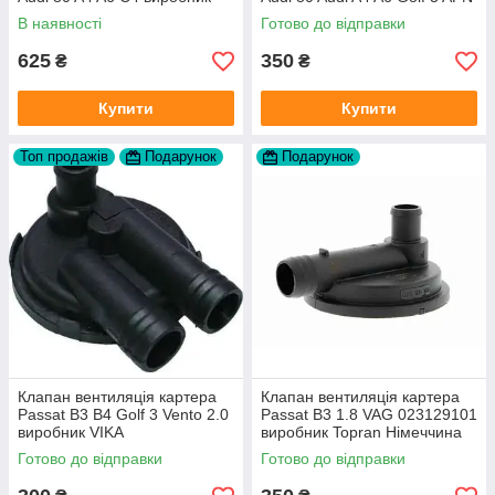
FAG
1Y AAZ 1Z AFF AEY AAZ AHB
В наявності
Готово до відправки
AHU
625
350
₴
₴
Купити
Купити
Топ продажів
Подарунок
Подарунок
Клапан вентиляція картера
Клапан вентиляція картера
Passat B3 B4 Golf 3 Vento 2.0
Passat B3 1.8 VAG 023129101
виробник VIKA
виробник Topran Німеччина
Готово до відправки
Готово до відправки