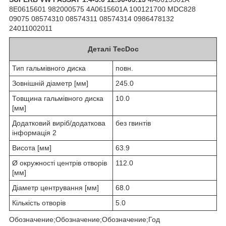
8E0615601 982000575 4A0615601A 100121700 MDC828
09075 08574310 08574311 08574314 0986478132
24011002011
Деталі TecDoc
Тип гальмівного диска
повн.
Зовнішній діаметр [мм]
245.0
Товщина гальмівного диска
10.0
[мм]
Додатковий виріб/додаткова
без гвинтів
інформація 2
Висота [мм]
63.9
Ø окружності центрів отворів
112.0
[мм]
Діаметр центрування [мм]
68.0
Кількість отворів
5.0
Обозначение;Обозначение;Обозначение;Год