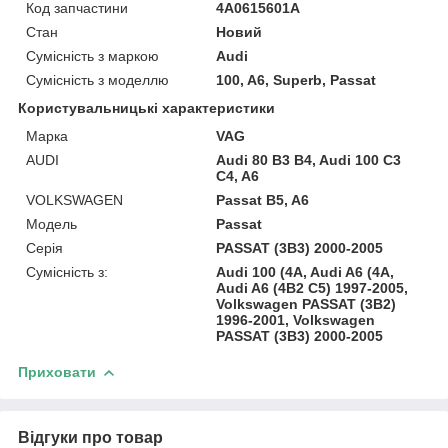
Код запчастини
4A0615601A
Стан
Новий
Сумісність з маркою
Audi
Сумісність з моделлю
100, A6, Superb, Passat
Користувальницькі характеристики
Марка
VAG
AUDI
Audi 80 B3 B4, Audi 100 C3
C4, A6
VOLKSWAGEN
Passat B5, A6
Модель
Passat
Серія
PASSAT (3B3) 2000-2005
Сумісність з:
Audi 100 (4A, Audi A6 (4A,
Audi A6 (4B2 C5) 1997-2005,
Volkswagen PASSAT (3B2)
1996-2001, Volkswagen
PASSAT (3B3) 2000-2005
Приховати
Відгуки про товар