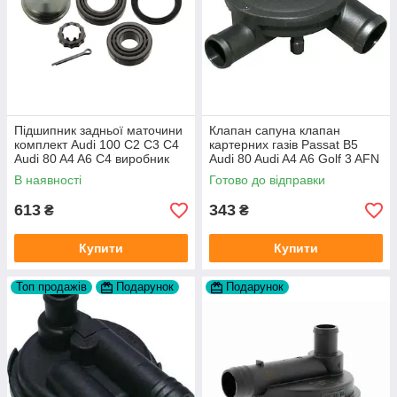
Підшипник задньої маточини
Клапан сапуна клапан
комплект Audi 100 C2 C3 C4
картерних газів Passat B5
Audi 80 A4 A6 C4 виробник
Audi 80 Audi A4 A6 Golf 3 AFN
FAG
1Y AAZ 1Z AFF AEY AAZ AHB
В наявності
Готово до відправки
AHU
613
343
₴
₴
Купити
Купити
Топ продажів
Подарунок
Подарунок