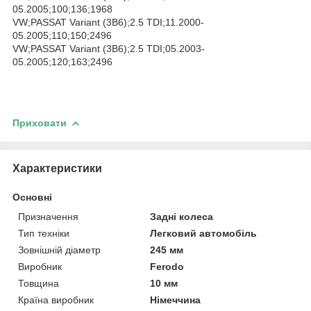
05.2005;100;136;1968
VW;PASSAT Variant (3B6);2.5 TDI;11.2000-
05.2005;110;150;2496
VW;PASSAT Variant (3B6);2.5 TDI;05.2003-
05.2005;120;163;2496
Приховати
Характеристики
Основні
Призначення
Задні колеса
Тип техніки
Легковий автомобіль
Зовнішній діаметр
245 мм
Виробник
Ferodo
Товщина
10 мм
Країна виробник
Німеччина