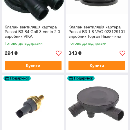
Клапан вентиляція картера
Клапан вентиляція картера
Passat B3 B4 Golf 3 Vento 2.0
Passat B3 1.8 VAG 023129101
виробник VIKA
виробник Topran Німеччина
Готово до відправки
Готово до відправки
294
343
₴
₴
Купити
Купити
Подарунок
Подарунок