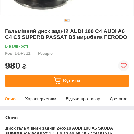
Гальмівний диск задній AUDI 100 С4 AUDI A6
С4 С5 SUPERB PASSAT B5 виробник FERODO
В наявності
Код: DDF321
Роздріб
980
₴
Купити
Опис
Характеристики
Відгуки про товар
Доставка
Опис
Диск гальмівний задній 245x10 AUDI 100 A6 SKODA
SUPERB VW PASSAT 1.4-3.0 12.90-05.15
4A0615301A