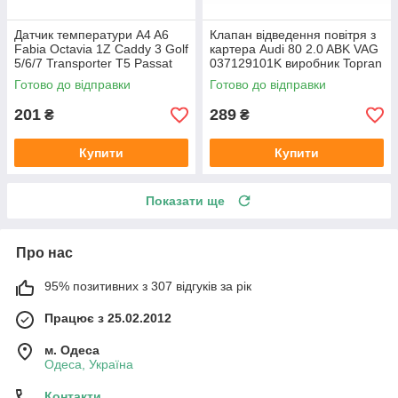
Датчик температури A4 A6
Клапан відведення повітря з
Fabia Octavia 1Z Caddy 3 Golf
картера Audi 80 2.0 ABK VAG
5/6/7 Transporter T5 Passat
037129101K виробник Topran
B6 (колір сірий)
Німеччина
Готово до відправки
Готово до відправки
201
289
₴
₴
Купити
Купити
Показати ще
Про нас
95% позитивних з 307 відгуків за рік
Працює з 25.02.2012
м. Одеса
Одеса, Україна
Контакти