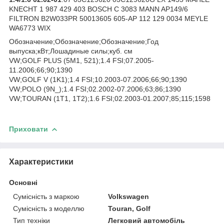
KNECHT 1 987 429 403 BOSCH C 3083 MANN AP149/6
FILTRON B2W033PR 50013605 605-AP 112 129 0034 MEYLE
WA6773 WIX
Обозначение;Обозначение;Обозначение;Год
выпуска;кВт;Лошадиные силы;куб. см
VW;GOLF PLUS (5M1, 521);1.4 FSI;07.2005-
11.2006;66;90;1390
VW;GOLF V (1K1);1.4 FSI;10.2003-07.2006;66;90;1390
VW;POLO (9N_);1.4 FSI;02.2002-07.2006;63;86;1390
VW;TOURAN (1T1, 1T2);1.6 FSI;02.2003-01.2007;85;115;1598
Приховати
Характеристики
Основні
Сумісність з маркою
Volkswagen
Сумісність з моделлю
Touran, Golf
Тип техніки
Легковий автомобіль