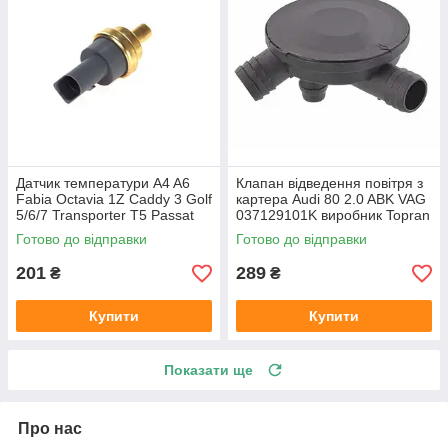
Датчик температури A4 A6
Клапан відведення повітря з
Fabia Octavia 1Z Caddy 3 Golf
картера Audi 80 2.0 ABK VAG
5/6/7 Transporter T5 Passat
037129101K виробник Topran
B6 (колір сірий)
Німеччина
Готово до відправки
Готово до відправки
201
289
₴
₴
Купити
Купити
Показати ще
Про нас