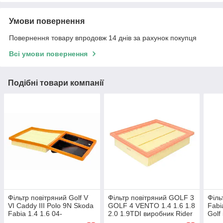
Умови повернення
Повернення товару впродовж 14 днів за рахунок покупця
Всі умови повернення
Подібні товари компанії
Фільтр повітряний Golf V
Фільтр повітряний GOLF 3
Філь
VI Caddy III Polo 9N Skoda
GOLF 4 VENTO 1.4 1.6 1.8
Fabi
Fabia 1.4 1.6 04-
2.0 1.9TDI виробник Rider
Golf
виро