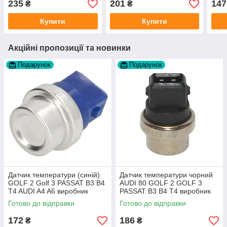
235
201
147
₴
₴
Купити
Купити
Акційні пропозиції та новинки
Подарунок
Подарунок
Датчик температури (синій)
Датчик температури чорний
GOLF 2 Golf 3 PASSAT B3 B4
AUDI 80 GOLF 2 GOLF 3
T4 AUDI A4 A6 виробник
PASSAT B3 B4 T4 виробник
Topran Німеччина
TOPRAN Німеччина
Готово до відправки
Готово до відправки
172
186
₴
₴