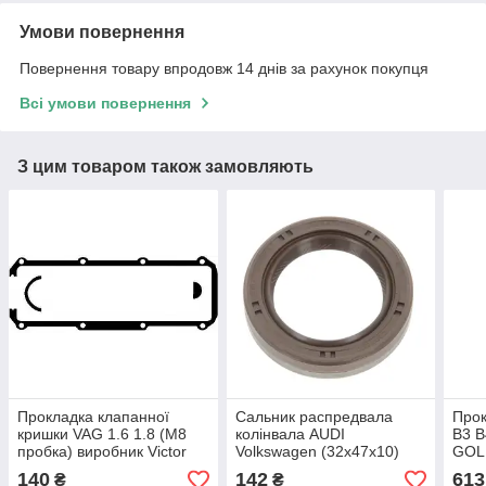
Умови повернення
Повернення товару впродовж 14 днів за рахунок покупця
Всі умови повернення
З цим товаром також замовляють
Прокладка клапанної
Сальник распредвала
Прок
кришки VAG 1.6 1.8 (M8
колінвала AUDI
B3 B
пробка) виробник Victor
Volkswagen (32x47x10)
GOLF
Reinz Німеччина
VAG 068103085G
вир
140
142
613
₴
₴