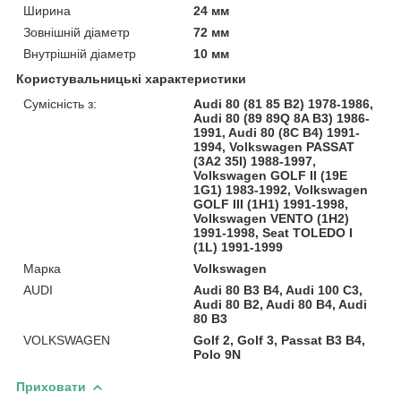
Ширина
24 мм
Зовнішній діаметр
72 мм
Внутрішній діаметр
10 мм
Користувальницькі характеристики
Сумісність з:
Audi 80 (81 85 B2) 1978-1986,
Audi 80 (89 89Q 8A B3) 1986-
1991, Audi 80 (8C B4) 1991-
1994, Volkswagen PASSAT
(3A2 35I) 1988-1997,
Volkswagen GOLF II (19E
1G1) 1983-1992, Volkswagen
GOLF III (1H1) 1991-1998,
Volkswagen VENTO (1H2)
1991-1998, Seat TOLEDO I
(1L) 1991-1999
Марка
Volkswagen
AUDI
Audi 80 B3 B4, Audi 100 C3,
Audi 80 B2, Audi 80 B4, Audi
80 B3
VOLKSWAGEN
Golf 2, Golf 3, Passat B3 B4,
Polo 9N
Приховати