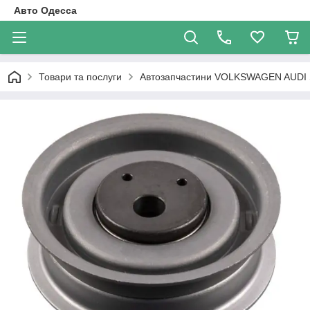
Авто Одесса
Товари та послуги
Автозапчастини VOLKSWAGEN AUDI