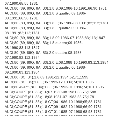
07.1990;65;88;1781
AUDI;80 (89, 89Q, 8A, B3);1.8 S;09.1986-10.1991;66;90;1781
AUDI;80 (89, 89Q, 8A, B3);1.8 S quattro;09.1986-
09.1991;66;90;1781
AUDI;80 (89, 89Q, 8A, B3);1.8 E;06.1986-08.1991;82;112;1781
AUDI;80 (89, 89Q, 8A, B3);1.8 E quattro;09.1986-
08.1991;82;112;1781
AUDI;80 (89, 89Q, 8A, B3);1.8;09.1986-07.1988;83;113;1847
AUDI;80 (89, 89Q, 8A, B3);1.8 quattro;09.1986-
08.1990;83;113;1847
AUDI;80 (89, 89Q, 8A, B3);2.0 quattro;08.1988-
07.1990;82;112;1984
AUDI;80 (89, 89Q, 8A, B3);2.0 E;08.1988-10.1990;83;113;1984
AUDI;80 (89, 89Q, 8A, B3);2.0 E quattro;08.1988-
09.1990;83;113;1984
AUDI;80 (8C, B4);1.6;09.1991-12.1994;52;71;1595
AUDI;80 (8C, B4);1.6 E;06.1993-12.1994;74;101;1595
AUDI;80 Avant (8C, B4);1.6 E;06.1993-01.1996;74;101;1595
AUDI;COUPE (81, 85);1.6;07.1980-08.1981;55;75;1588
AUDI;COUPE (81, 85);1.8;08.1981-07.1983;55;75;1781
AUDI;COUPE (81, 85);1.8 GT;04.1986-10.1988;65;88;1781
AUDI;COUPE (81, 85);1.8 GT;09.1982-10.1988;66;90;1781
AUDI;COUPE (81, 85);1.8 GT;01.1985-07.1988;68;93;1781