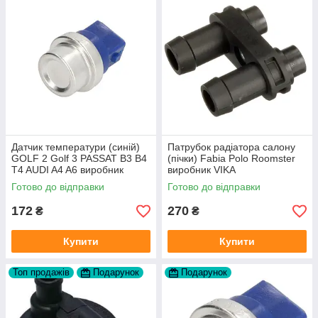
Датчик температури (синій)
Патрубок радіатора салону
GOLF 2 Golf 3 PASSAT B3 B4
(пічки) Fabia Polo Roomster
T4 AUDI A4 A6 виробник
виробник VIKA
Topran Німеччина
Готово до відправки
Готово до відправки
172
270
₴
₴
Купити
Купити
Топ продажів
Подарунок
Подарунок