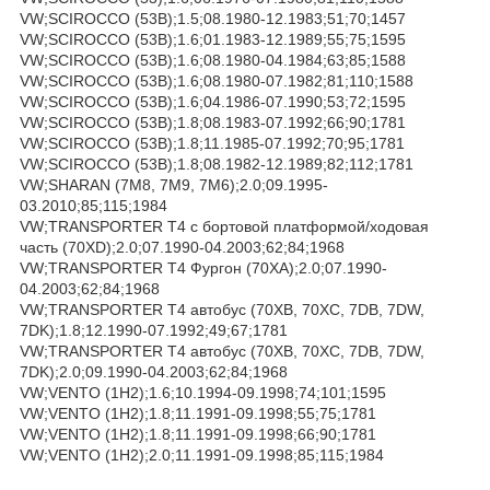
VW;SCIROCCO (53B);1.5;08.1980-12.1983;51;70;1457
VW;SCIROCCO (53B);1.6;01.1983-12.1989;55;75;1595
VW;SCIROCCO (53B);1.6;08.1980-04.1984;63;85;1588
VW;SCIROCCO (53B);1.6;08.1980-07.1982;81;110;1588
VW;SCIROCCO (53B);1.6;04.1986-07.1990;53;72;1595
VW;SCIROCCO (53B);1.8;08.1983-07.1992;66;90;1781
VW;SCIROCCO (53B);1.8;11.1985-07.1992;70;95;1781
VW;SCIROCCO (53B);1.8;08.1982-12.1989;82;112;1781
VW;SHARAN (7M8, 7M9, 7M6);2.0;09.1995-
03.2010;85;115;1984
VW;TRANSPORTER T4 c бортовой платформой/ходовая
часть (70XD);2.0;07.1990-04.2003;62;84;1968
VW;TRANSPORTER T4 Фургон (70XA);2.0;07.1990-
04.2003;62;84;1968
VW;TRANSPORTER T4 автобус (70XB, 70XC, 7DB, 7DW,
7DK);1.8;12.1990-07.1992;49;67;1781
VW;TRANSPORTER T4 автобус (70XB, 70XC, 7DB, 7DW,
7DK);2.0;09.1990-04.2003;62;84;1968
VW;VENTO (1H2);1.6;10.1994-09.1998;74;101;1595
VW;VENTO (1H2);1.8;11.1991-09.1998;55;75;1781
VW;VENTO (1H2);1.8;11.1991-09.1998;66;90;1781
VW;VENTO (1H2);2.0;11.1991-09.1998;85;115;1984