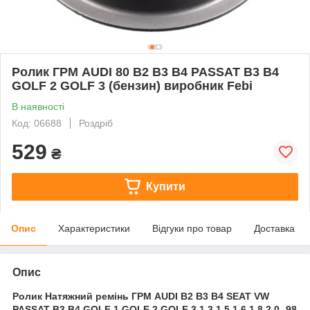
Ролик ГРМ AUDI 80 B2 B3 B4 PASSAT B3 B4
GOLF 2 GOLF 3 (бензин) виробник Febi
В наявності
Код: 06688
Роздріб
529
₴
Купити
Опис
Характеристики
Відгуки про товар
Доставка
Опис
Ролик Натяжний ремінь ГРМ AUDI B2 B3 B4 SEAT VW
PASSAT B3 B4 GOLF 1 GOLF 2 GOLF 3 1.3 1.5 1.6 1.8 2.0 -98