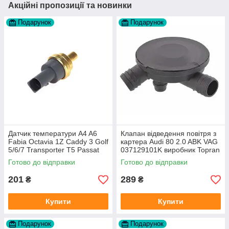
Акційні пропозиції та новинки
Подарунок
Подарунок
Датчик температури A4 A6
Клапан відведення повітря з
Fabia Octavia 1Z Caddy 3 Golf
картера Audi 80 2.0 ABK VAG
5/6/7 Transporter T5 Passat
037129101K виробник Topran
B6 (колір сірий)
Німеччина
Готово до відправки
Готово до відправки
201
289
₴
₴
Купити
Купити
Подарунок
Подарунок