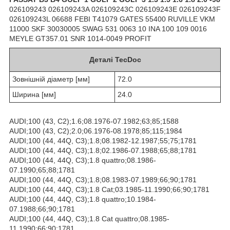
026109243 026109243A 026109243C 026109243E 026109243F
026109243L 06688 FEBI T41079 GATES 55400 RUVILLE VKM
11000 SKF 30030005 SWAG 531 0063 10 INA 100 109 0016
MEYLE GT357.01 SNR 1014-0049 PROFIT
Деталі TecDoc
Зовнішній діаметр [мм]
72.0
Ширина [мм]
24.0
AUDI;100 (43, C2);1.6;08.1976-07.1982;63;85;1588
AUDI;100 (43, C2);2.0;06.1976-08.1978;85;115;1984
AUDI;100 (44, 44Q, C3);1.8;08.1982-12.1987;55;75;1781
AUDI;100 (44, 44Q, C3);1.8;02.1986-07.1988;65;88;1781
AUDI;100 (44, 44Q, C3);1.8 quattro;08.1986-
07.1990;65;88;1781
AUDI;100 (44, 44Q, C3);1.8;08.1983-07.1989;66;90;1781
AUDI;100 (44, 44Q, C3);1.8 Cat;03.1985-11.1990;66;90;1781
AUDI;100 (44, 44Q, C3);1.8 quattro;10.1984-
07.1988;66;90;1781
AUDI;100 (44, 44Q, C3);1.8 Cat quattro;08.1985-
11.1990;66;90;1781