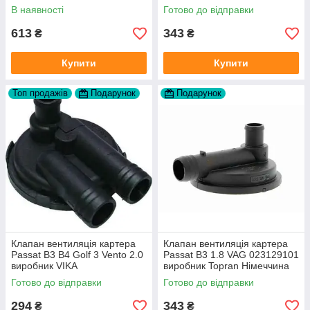
FAG
1Y AAZ 1Z AFF AEY AAZ AHB
В наявності
Готово до відправки
AHU
613
343
₴
₴
Купити
Купити
Топ продажів
Подарунок
Подарунок
Клапан вентиляція картера
Клапан вентиляція картера
Passat B3 B4 Golf 3 Vento 2.0
Passat B3 1.8 VAG 023129101
виробник VIKA
виробник Topran Німеччина
Готово до відправки
Готово до відправки
294
343
₴
₴