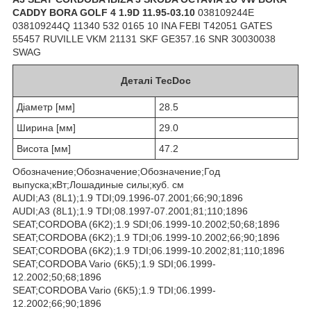
CADDY BORA GOLF 4 1.9D 11.95-03.10
038109244E
038109244Q 11340 532 0165 10 INA FEBI T42051 GATES
55457 RUVILLE VKM 21131 SKF GE357.16 SNR 30030038
SWAG
Деталі TecDoc
Діаметр [мм]
28.5
Ширина [мм]
29.0
Висота [мм]
47.2
Обозначение;Обозначение;Обозначение;Год
выпуска;кВт;Лошадиные силы;куб. см
AUDI;A3 (8L1);1.9 TDI;09.1996-07.2001;66;90;1896
AUDI;A3 (8L1);1.9 TDI;08.1997-07.2001;81;110;1896
SEAT;CORDOBA (6K2);1.9 SDI;06.1999-10.2002;50;68;1896
SEAT;CORDOBA (6K2);1.9 TDI;06.1999-10.2002;66;90;1896
SEAT;CORDOBA (6K2);1.9 TDI;06.1999-10.2002;81;110;1896
SEAT;CORDOBA Vario (6K5);1.9 SDI;06.1999-
12.2002;50;68;1896
SEAT;CORDOBA Vario (6K5);1.9 TDI;06.1999-
12.2002;66;90;1896