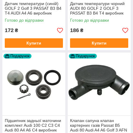
Датчик температури (синій)
Датчик температури чорний
GOLF 2 Golf 3 PASSAT B3 B4
AUDI 80 GOLF 2 GOLF 3
T4 AUDI A4 A6 виробник
PASSAT B3 B4 T4 виробник
Topran Німеччина
TOPRAN Німеччина
Готово до відправки
Готово до відправки
172
186
₴
₴
Купити
Купити
Подарунок
Подарунок
Підшипник задньої маточини
Клапан сапуна клапан
комплект Audi 100 C2 C3 C4
картерних газів Passat B5
Audi 80 A4 A6 C4 виробник
Audi 80 Audi A4 A6 Golf 3 AFN