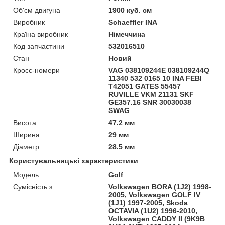
Об'єм двигуна
1900 куб. см
Виробник
Schaeffler INA
Країна виробник
Німеччина
Код запчастини
532016510
Стан
Новий
Кросс-номери
VAG 038109244E 038109244Q
11340 532 0165 10 INA FEBI
T42051 GATES 55457
RUVILLE VKM 21131 SKF
GE357.16 SNR 30030038
SWAG
Висота
47.2 мм
Ширина
29 мм
Діаметр
28.5 мм
Користувальницькі характеристики
Модель
Golf
Сумісність з:
Volkswagen BORA (1J2) 1998-
2005, Volkswagen GOLF IV
(1J1) 1997-2005, Skoda
OCTAVIA (1U2) 1996-2010,
Volkswagen CADDY II (9K9B