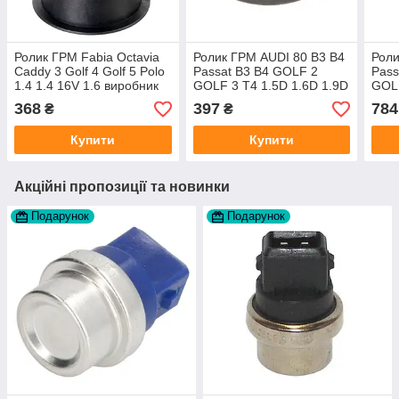
Ролик ГРМ Fabia Octavia
Ролик ГРМ AUDI 80 B3 B4
Роли
Caddy 3 Golf 4 Golf 5 Polo
Passat B3 B4 GOLF 2
Pass
1.4 1.4 16V 1.6 виробник
GOLF 3 T4 1.5D 1.6D 1.9D
GOLF
Profit Чехія
виробник Autlog
виро
368
397
784
₴
₴
Німеччина
Купити
Купити
Акційні пропозиції та новинки
Подарунок
Подарунок