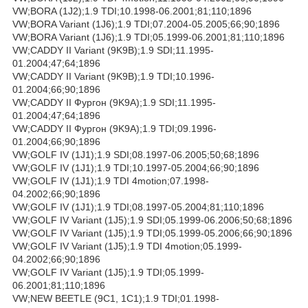
VW;BORA (1J2);1.9 TDI;10.1998-06.2001;81;110;1896
VW;BORA Variant (1J6);1.9 TDI;07.2004-05.2005;66;90;1896
VW;BORA Variant (1J6);1.9 TDI;05.1999-06.2001;81;110;1896
VW;CADDY II Variant (9K9B);1.9 SDI;11.1995-
01.2004;47;64;1896
VW;CADDY II Variant (9K9B);1.9 TDI;10.1996-
01.2004;66;90;1896
VW;CADDY II Фургон (9K9A);1.9 SDI;11.1995-
01.2004;47;64;1896
VW;CADDY II Фургон (9K9A);1.9 TDI;09.1996-
01.2004;66;90;1896
VW;GOLF IV (1J1);1.9 SDI;08.1997-06.2005;50;68;1896
VW;GOLF IV (1J1);1.9 TDI;10.1997-05.2004;66;90;1896
VW;GOLF IV (1J1);1.9 TDI 4motion;07.1998-
04.2002;66;90;1896
VW;GOLF IV (1J1);1.9 TDI;08.1997-05.2004;81;110;1896
VW;GOLF IV Variant (1J5);1.9 SDI;05.1999-06.2006;50;68;1896
VW;GOLF IV Variant (1J5);1.9 TDI;05.1999-05.2006;66;90;1896
VW;GOLF IV Variant (1J5);1.9 TDI 4motion;05.1999-
04.2002;66;90;1896
VW;GOLF IV Variant (1J5);1.9 TDI;05.1999-
06.2001;81;110;1896
VW;NEW BEETLE (9C1, 1C1);1.9 TDI;01.1998-