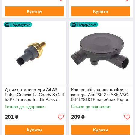
Купити
Купити
Подарунок
Подарунок
Датчик температури A4 A6
Клапан відведення повітря з
Fabia Octavia 1Z Caddy 3 Golf
картера Audi 80 2.0 ABK VAG
5/6/7 Transporter T5 Passat
037129101K виробник Topran
B6 (колір сірий)
Німеччина
Готово до відправки
Готово до відправки
201
289
₴
₴
Купити
Купити