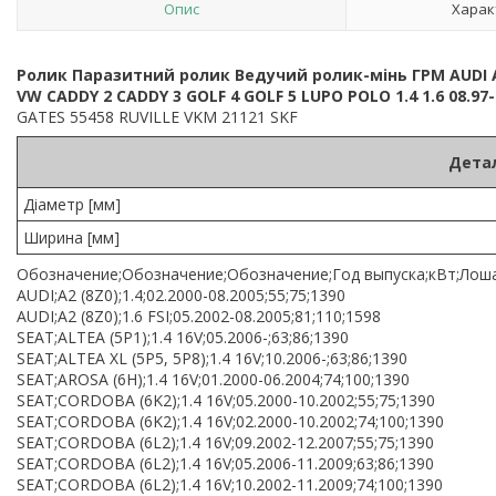
Опис
Харак
Ролик Паразитний ролик Ведучий ролик-мінь ГРМ AUDI 
VW CADDY 2 CADDY 3 GOLF 4 GOLF 5 LUPO POLO 1.4 1.6 08.97
GATES 55458 RUVILLE VKM 21121 SKF
Детал
Діаметр [мм]
Ширина [мм]
Обозначение;Обозначение;Обозначение;Год выпуска;кВт;Лоша
AUDI;A2 (8Z0);1.4;02.2000-08.2005;55;75;1390
AUDI;A2 (8Z0);1.6 FSI;05.2002-08.2005;81;110;1598
SEAT;ALTEA (5P1);1.4 16V;05.2006-;63;86;1390
SEAT;ALTEA XL (5P5, 5P8);1.4 16V;10.2006-;63;86;1390
SEAT;AROSA (6H);1.4 16V;01.2000-06.2004;74;100;1390
SEAT;CORDOBA (6K2);1.4 16V;05.2000-10.2002;55;75;1390
SEAT;CORDOBA (6K2);1.4 16V;02.2000-10.2002;74;100;1390
SEAT;CORDOBA (6L2);1.4 16V;09.2002-12.2007;55;75;1390
SEAT;CORDOBA (6L2);1.4 16V;05.2006-11.2009;63;86;1390
SEAT;CORDOBA (6L2);1.4 16V;10.2002-11.2009;74;100;1390