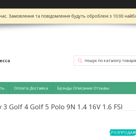
 час. Замовлення та повідомлення будуть оброблені з 10:00 найбл
есса
ать
Оплата Доставка
Брэнды Описание Отзывы
 Golf 4 Golf 5 Polo 9N 1.4 16V 1.6 FSI
РОЗПРОДАЖ