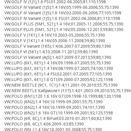
VW;GOLF IV (1J1);1.6 FSI;01.2002-06.2005;81;110;1598
VW;GOLF IV Variant (1J5);1.4 16V;05.1999-06.2006;55;75;1390
VW;GOLF IV Variant (1J5);1.6 16V;02.2000-06.2006;77;105;1598
VW;GOLF IV Variant (1J5);1.6 FSI;01.2002-06.2006;81;110;1598
VW;GOLF PLUS (5M1, 521);1.4 16V;01.2005-11.2006;55;75;1390
VW;GOLF PLUS (5M1, 521);1.4 16V;05.2006-12.2013;59;80;1390
VW;GOLF V (1K1);1.4 16V;10.2003-05.2006;55;75;1390
VW;GOLF V (1K1);1.4 16V;05.2006-11.2008;59;80;1390
VW;GOLF V Variant (1K5);1.4;06.2007-07.2009;59;80;1390
VW;GOLF VI (5K1);1.4;10.2008-11.2012;59;80;1390
VW;GOLF VI Variant (AJ5);1.4;07.2009-07.2013;59;80;1390
VW;LUPO (6X1, 6E1);1.4 16V;09.1998-07.2005;55;75;1390
VW;LUPO (6X1, 6E1);1.4 16V;08.1999-07.2005;74;100;1390
VW;LUPO (6X1, 6E1);1.4 FSI;02.2001-07.2005;77;105;1390
VW;LUPO (6X1, 6E1);1.6 GTI;09.2000-07.2005;92;125;1598
VW;NEW BEETLE (9C1, 1C1);1.4;11.2001-09.2010;55;75;1390
VW;NEW BEETLE Кабриолет (1Y7);1.4;01.2003-09.2010;55;75;1390
VW;POLO (6N1);120 1.6 16V GTI;09.1998-10.1999;88;120;1598
VW;POLO (6N2);1.4 16V;10.1999-09.2001;55;75;1390
VW;POLO (6N2);1.4 16V;10.1999-09.2001;74;101;1390
VW;POLO (6N2);1.6 16V GTI;10.1999-09.2001;92;125;1598
VW;POLO (6R, 6C);1.4 BiFuel;03.2010-01.2011;60;82;1390
VW;POLO (6R, 6C);1.4;06.2009-;63;85;1390
VW;POLO (9N_);1.4 16V;10.2001-05.2008;55;75;1390