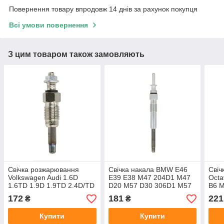
Повернення товару впродовж 14 днів за рахунок покупця
Всі умови повернення
З цим товаром також замовляють
Свічка розжарювання
Свічка накала BMW E46
Свіч
Volkswagen Audi 1.6D
E39 E38 M47 204D1 M47
Octa
1.6TD 1.9D 1.9TD 2.4D/TD
D20 M57 D30 306D1 M57
B6 M
виробник A-N Parts
D25 виробник A-N PARTS
2.0T
172
181
221
₴
₴
Туреччина
Купити
Купити