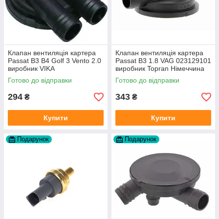
Клапан вентиляція картера
Клапан вентиляція картера
Passat B3 B4 Golf 3 Vento 2.0
Passat B3 1.8 VAG 023129101
виробник VIKA
виробник Topran Німеччина
Готово до відправки
Готово до відправки
294
343
₴
₴
Купити
Купити
Подарунок
Подарунок