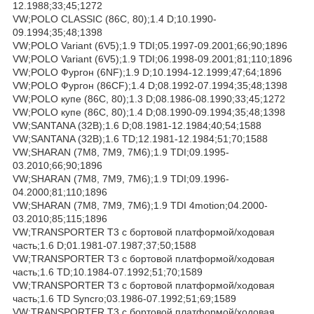
12.1988;33;45;1272
VW;POLO CLASSIC (86C, 80);1.4 D;10.1990-
09.1994;35;48;1398
VW;POLO Variant (6V5);1.9 TDI;05.1997-09.2001;66;90;1896
VW;POLO Variant (6V5);1.9 TDI;06.1998-09.2001;81;110;1896
VW;POLO Фургон (6NF);1.9 D;10.1994-12.1999;47;64;1896
VW;POLO Фургон (86CF);1.4 D;08.1992-07.1994;35;48;1398
VW;POLO купе (86C, 80);1.3 D;08.1986-08.1990;33;45;1272
VW;POLO купе (86C, 80);1.4 D;08.1990-09.1994;35;48;1398
VW;SANTANA (32B);1.6 D;08.1981-12.1984;40;54;1588
VW;SANTANA (32B);1.6 TD;12.1981-12.1984;51;70;1588
VW;SHARAN (7M8, 7M9, 7M6);1.9 TDI;09.1995-
03.2010;66;90;1896
VW;SHARAN (7M8, 7M9, 7M6);1.9 TDI;09.1996-
04.2000;81;110;1896
VW;SHARAN (7M8, 7M9, 7M6);1.9 TDI 4motion;04.2000-
03.2010;85;115;1896
VW;TRANSPORTER T3 c бортовой платформой/ходовая
часть;1.6 D;01.1981-07.1987;37;50;1588
VW;TRANSPORTER T3 c бортовой платформой/ходовая
часть;1.6 TD;10.1984-07.1992;51;70;1589
VW;TRANSPORTER T3 c бортовой платформой/ходовая
часть;1.6 TD Syncro;03.1986-07.1992;51;69;1589
VW;TRANSPORTER T3 c бортовой платформой/ходовая