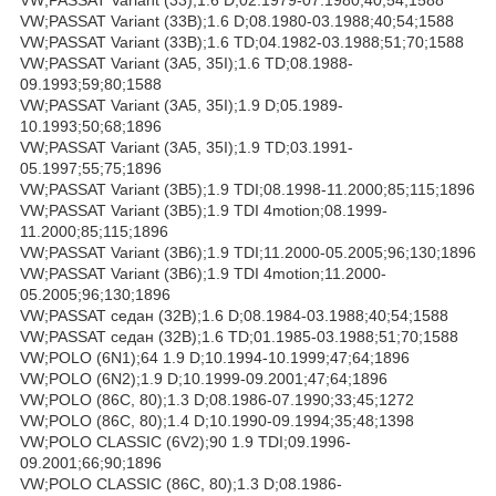
VW;PASSAT Variant (33B);1.6 D;08.1980-03.1988;40;54;1588
VW;PASSAT Variant (33B);1.6 TD;04.1982-03.1988;51;70;1588
VW;PASSAT Variant (3A5, 35I);1.6 TD;08.1988-
09.1993;59;80;1588
VW;PASSAT Variant (3A5, 35I);1.9 D;05.1989-
10.1993;50;68;1896
VW;PASSAT Variant (3A5, 35I);1.9 TD;03.1991-
05.1997;55;75;1896
VW;PASSAT Variant (3B5);1.9 TDI;08.1998-11.2000;85;115;1896
VW;PASSAT Variant (3B5);1.9 TDI 4motion;08.1999-
11.2000;85;115;1896
VW;PASSAT Variant (3B6);1.9 TDI;11.2000-05.2005;96;130;1896
VW;PASSAT Variant (3B6);1.9 TDI 4motion;11.2000-
05.2005;96;130;1896
VW;PASSAT седан (32B);1.6 D;08.1984-03.1988;40;54;1588
VW;PASSAT седан (32B);1.6 TD;01.1985-03.1988;51;70;1588
VW;POLO (6N1);64 1.9 D;10.1994-10.1999;47;64;1896
VW;POLO (6N2);1.9 D;10.1999-09.2001;47;64;1896
VW;POLO (86C, 80);1.3 D;08.1986-07.1990;33;45;1272
VW;POLO (86C, 80);1.4 D;10.1990-09.1994;35;48;1398
VW;POLO CLASSIC (6V2);90 1.9 TDI;09.1996-
09.2001;66;90;1896
VW;POLO CLASSIC (86C, 80);1.3 D;08.1986-