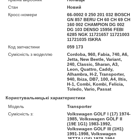
Стан
Новий
Кросс-номери
66-0002 0 250 201 032 BOSCH
GN 857 BERU CH 60 CH 69 CH
160 002 CHAMPION DG 002
DG 103 DENSO 15956 FEBI
6285 NGK 11721657 11721003
11721035 ISKRA
Код запчастини
059 173
Сумісність з моделлю
Cordoba, 960, Fabia, 740, A6,
Jetta, New Beetle, Variant,
240, Classic, Sharan, A3,
Leon, Quattro, Caddy,
Alhambra, H-2, Transporter,
940, Ibiza, DB7, 100, A4, Iltis,
H-1, Combi, Kombi, Felicia,
Toledo, Vario, Passat
Користувальницькі характеристики
Модель
Transporter
Сумісність з:
Volkswagen GOLF I (17) 1974-
1985, Volkswagen GOLF II
(19E 1G1) 1983-1992,
Volkswagen GOLF III (1H1)
1991-1998, Volkswagen
JETTA I (16) 1978-1984,