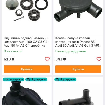
Підшипник задньої маточини
Клапан сапуна клапан
комплект Audi 100 C2 C3 C4
картерних газів Passat B5
Audi 80 A4 A6 C4 виробник
Audi 80 Audi A4 A6 Golf 3 AFN
FAG
1Y AAZ 1Z AFF AEY AAZ AHB
В наявності
Готово до відправки
AHU
613
343
₴
₴
Купити
Купити
Топ продажів
Подарунок
Подарунок