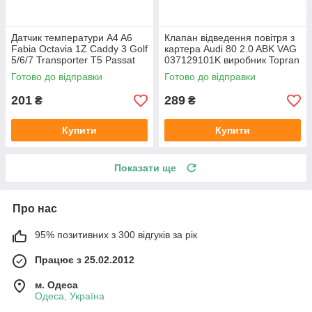
Датчик температури A4 A6
Клапан відведення повітря з
Fabia Octavia 1Z Caddy 3 Golf
картера Audi 80 2.0 ABK VAG
5/6/7 Transporter T5 Passat
037129101K виробник Topran
B6 (колір сірий)
Німеччина
Готово до відправки
Готово до відправки
201
289
₴
₴
Купити
Купити
Показати ще
Про нас
95% позитивних з 300 відгуків за рік
Працює з 25.02.2012
м. Одеса
Одеса, Україна