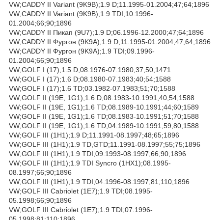
VW;CADDY II Variant (9K9B);1.9 D;11.1995-01.2004;47;64;1896
VW;CADDY II Variant (9K9B);1.9 TDI;10.1996-
01.2004;66;90;1896
VW;CADDY II Пикап (9U7);1.9 D;06.1996-12.2000;47;64;1896
VW;CADDY II Фургон (9K9A);1.9 D;11.1995-01.2004;47;64;1896
VW;CADDY II Фургон (9K9A);1.9 TDI;09.1996-
01.2004;66;90;1896
VW;GOLF I (17);1.5 D;08.1976-07.1980;37;50;1471
VW;GOLF I (17);1.6 D;08.1980-07.1983;40;54;1588
VW;GOLF I (17);1.6 TD;03.1982-07.1983;51;70;1588
VW;GOLF II (19E, 1G1);1.6 D;08.1983-10.1991;40;54;1588
VW;GOLF II (19E, 1G1);1.6 TD;08.1989-10.1991;44;60;1589
VW;GOLF II (19E, 1G1);1.6 TD;08.1983-10.1991;51;70;1588
VW;GOLF II (19E, 1G1);1.6 TD;04.1989-10.1991;59;80;1588
VW;GOLF III (1H1);1.9 D;11.1991-08.1997;48;65;1896
VW;GOLF III (1H1);1.9 TD,GTD;11.1991-08.1997;55;75;1896
VW;GOLF III (1H1);1.9 TDI;09.1993-08.1997;66;90;1896
VW;GOLF III (1H1);1.9 TDI Syncro (1HX1);08.1995-
08.1997;66;90;1896
VW;GOLF III (1H1);1.9 TDI;04.1996-08.1997;81;110;1896
VW;GOLF III Cabriolet (1E7);1.9 TDI;08.1995-
05.1998;66;90;1896
VW;GOLF III Cabriolet (1E7);1.9 TDI;07.1996-
05.1998;81;110;1896