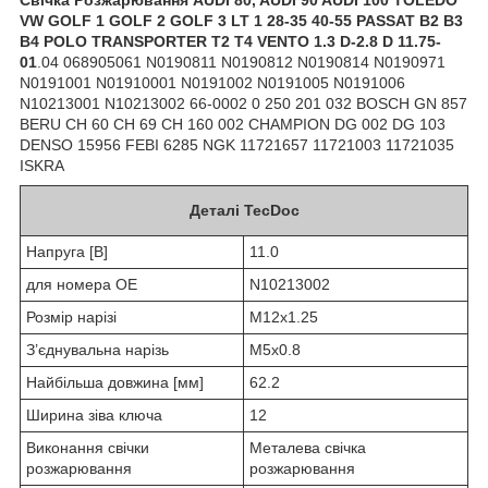
VW GOLF 1 GOLF 2 GOLF 3 LT 1 28-35 40-55 PASSAT B2 B3
B4 POLO TRANSPORTER T2 T4 VENTO 1.3 D-2.8 D 11.75-
01
.04 068905061 N0190811 N0190812 N0190814 N0190971
N0191001 N01910001 N0191002 N0191005 N0191006
N10213001 N10213002 66-0002 0 250 201 032 BOSCH GN 857
BERU CH 60 CH 69 CH 160 002 CHAMPION DG 002 DG 103
DENSO 15956 FEBI 6285 NGK 11721657 11721003 11721035
ISKRA
Деталі TecDoc
Напруга [В]
11.0
для номера OE
N10213002
Розмір нарізі
M12x1.25
З’єднувальна нарізь
M5x0.8
Найбільша довжина [мм]
62.2
Ширина зіва ключа
12
Виконання свічки
Металева свічка
розжарювання
розжарювання