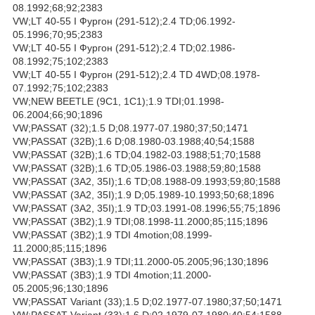
08.1992;68;92;2383
VW;LT 40-55 I Фургон (291-512);2.4 TD;06.1992-
05.1996;70;95;2383
VW;LT 40-55 I Фургон (291-512);2.4 TD;02.1986-
08.1992;75;102;2383
VW;LT 40-55 I Фургон (291-512);2.4 TD 4WD;08.1978-
07.1992;75;102;2383
VW;NEW BEETLE (9C1, 1C1);1.9 TDI;01.1998-
06.2004;66;90;1896
VW;PASSAT (32);1.5 D;08.1977-07.1980;37;50;1471
VW;PASSAT (32B);1.6 D;08.1980-03.1988;40;54;1588
VW;PASSAT (32B);1.6 TD;04.1982-03.1988;51;70;1588
VW;PASSAT (32B);1.6 TD;05.1986-03.1988;59;80;1588
VW;PASSAT (3A2, 35I);1.6 TD;08.1988-09.1993;59;80;1588
VW;PASSAT (3A2, 35I);1.9 D;05.1989-10.1993;50;68;1896
VW;PASSAT (3A2, 35I);1.9 TD;03.1991-08.1996;55;75;1896
VW;PASSAT (3B2);1.9 TDI;08.1998-11.2000;85;115;1896
VW;PASSAT (3B2);1.9 TDI 4motion;08.1999-
11.2000;85;115;1896
VW;PASSAT (3B3);1.9 TDI;11.2000-05.2005;96;130;1896
VW;PASSAT (3B3);1.9 TDI 4motion;11.2000-
05.2005;96;130;1896
VW;PASSAT Variant (33);1.5 D;02.1977-07.1980;37;50;1471
VW;PASSAT Variant (33);1.6 D;02.1979-07.1980;40;54;1588