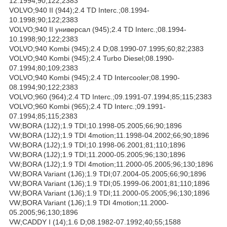
12.1994;90;122;2383
VOLVO;940 II (944);2.4 TD Interc.;08.1994-
10.1998;90;122;2383
VOLVO;940 II универсал (945);2.4 TD Interc.;08.1994-
10.1998;90;122;2383
VOLVO;940 Kombi (945);2.4 D;08.1990-07.1995;60;82;2383
VOLVO;940 Kombi (945);2.4 Turbo Diesel;08.1990-
07.1994;80;109;2383
VOLVO;940 Kombi (945);2.4 TD Intercooler;08.1990-
08.1994;90;122;2383
VOLVO;960 (964);2.4 TD Interc.;09.1991-07.1994;85;115;2383
VOLVO;960 Kombi (965);2.4 TD Interc.;09.1991-
07.1994;85;115;2383
VW;BORA (1J2);1.9 TDI;10.1998-05.2005;66;90;1896
VW;BORA (1J2);1.9 TDI 4motion;11.1998-04.2002;66;90;1896
VW;BORA (1J2);1.9 TDI;10.1998-06.2001;81;110;1896
VW;BORA (1J2);1.9 TDI;11.2000-05.2005;96;130;1896
VW;BORA (1J2);1.9 TDI 4motion;11.2000-05.2005;96;130;1896
VW;BORA Variant (1J6);1.9 TDI;07.2004-05.2005;66;90;1896
VW;BORA Variant (1J6);1.9 TDI;05.1999-06.2001;81;110;1896
VW;BORA Variant (1J6);1.9 TDI;11.2000-05.2005;96;130;1896
VW;BORA Variant (1J6);1.9 TDI 4motion;11.2000-
05.2005;96;130;1896
VW;CADDY I (14);1.6 D;08.1982-07.1992;40;55;1588