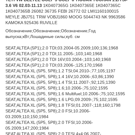
3.6 V6 02.03-11.13
1K0407365G 1K0407365E 1K0407365C
1K0407365B 26082 36735 FEBI 26772 02 LMI1160100015
MEYLE JBJ751 TRW VOBJ1860 MOOG 5044743 NK 9963586
KAMOKA 925436 RUVILLE
Обозначение;Обозначение;Обозначение;Год
выпуска;кВт;Лошадиные силы;куб. см
SEAT;ALTEA (5P1);2.0 TDI;03.2004-05.2009;100;136;1968
SEAT;ALTEA (5P1);2.0 TDI;11.2005-;103;140;1968
SEAT;ALTEA (5P1);2.0 TDI 16V;03.2004-;103;140;1968
SEAT;ALTEA (5P1);2.0 TDI;03.2006-;125;170;1968
SEAT;ALTEA XL (5P5, 5P8);1.2 TSI;04.2010-;77;105;1197
SEAT;ALTEA XL (5P5, 5P8);1.4 16V;10.2006-;63;86;1390
SEAT;ALTEA XL (5P5, 5P8);1.4 TSI;11.2007-;92;125;1390
SEAT;ALTEA XL (5P5, 5P8);1.6;10.2006-;75;102;1595
SEAT;ALTEA XL (5P5, 5P8);1.6 Multifuel;10.2006-;75;102;1595
SEAT;ALTEA XL (5P5, 5P8);1.6 LPG;09.2009-;75;102;1595
SEAT;ALTEA XL (5P5, 5P8);1.8 TFSI;01.2007-;118;160;1798
SEAT;ALTEA XL (5P5, 5P8);2.0 FSI;10.2006-
03.2009;110;150;1984
SEAT;ALTEA XL (5P5, 5P8);2.0 TFSI;10.2006-
05.2009;147;200;1984
SEAT;ALTEA XL (5P5, 5P8);2.0 TFSI 4x4;06.2007-