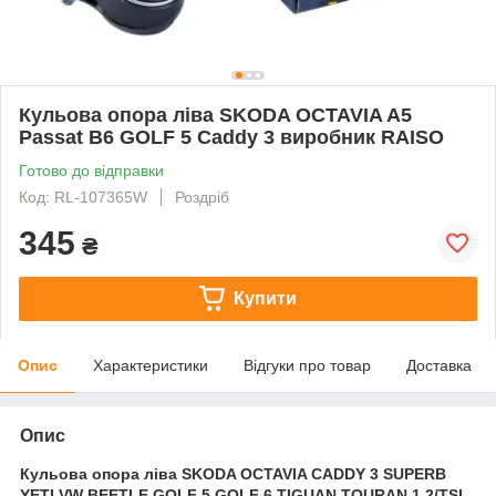
Кульова опора ліва SKODA OCTAVIA A5
Passat B6 GOLF 5 Caddy 3 виробник RAISO
Готово до відправки
Код: RL-107365W
Роздріб
345
₴
Купити
Опис
Характеристики
Відгуки про товар
Доставка
Опис
Кульова опора ліва SKODA OCTAVIA CADDY 3 SUPERB
YETI VW BEETLE GOLF 5 GOLF 6 TIGUAN TOURAN 1.2/TSI-