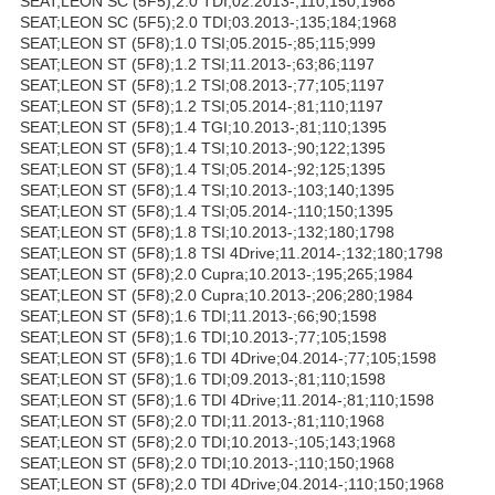
SEAT;LEON SC (5F5);2.0 TDI;02.2013-;110;150;1968
SEAT;LEON SC (5F5);2.0 TDI;03.2013-;135;184;1968
SEAT;LEON ST (5F8);1.0 TSI;05.2015-;85;115;999
SEAT;LEON ST (5F8);1.2 TSI;11.2013-;63;86;1197
SEAT;LEON ST (5F8);1.2 TSI;08.2013-;77;105;1197
SEAT;LEON ST (5F8);1.2 TSI;05.2014-;81;110;1197
SEAT;LEON ST (5F8);1.4 TGI;10.2013-;81;110;1395
SEAT;LEON ST (5F8);1.4 TSI;10.2013-;90;122;1395
SEAT;LEON ST (5F8);1.4 TSI;05.2014-;92;125;1395
SEAT;LEON ST (5F8);1.4 TSI;10.2013-;103;140;1395
SEAT;LEON ST (5F8);1.4 TSI;05.2014-;110;150;1395
SEAT;LEON ST (5F8);1.8 TSI;10.2013-;132;180;1798
SEAT;LEON ST (5F8);1.8 TSI 4Drive;11.2014-;132;180;1798
SEAT;LEON ST (5F8);2.0 Cupra;10.2013-;195;265;1984
SEAT;LEON ST (5F8);2.0 Cupra;10.2013-;206;280;1984
SEAT;LEON ST (5F8);1.6 TDI;11.2013-;66;90;1598
SEAT;LEON ST (5F8);1.6 TDI;10.2013-;77;105;1598
SEAT;LEON ST (5F8);1.6 TDI 4Drive;04.2014-;77;105;1598
SEAT;LEON ST (5F8);1.6 TDI;09.2013-;81;110;1598
SEAT;LEON ST (5F8);1.6 TDI 4Drive;11.2014-;81;110;1598
SEAT;LEON ST (5F8);2.0 TDI;11.2013-;81;110;1968
SEAT;LEON ST (5F8);2.0 TDI;10.2013-;105;143;1968
SEAT;LEON ST (5F8);2.0 TDI;10.2013-;110;150;1968
SEAT;LEON ST (5F8);2.0 TDI 4Drive;04.2014-;110;150;1968