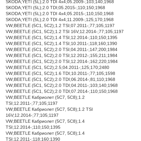
SKODA;YETI (5L);2.0 TDI 4x4;05.2009-;103;140;1968
SKODA;YETI (5L);2.0 TDI;05.2015-;110;150;1968
SKODA;YETI (5L);2.0 TDI 4x4;05.2015-;110;150;1968
SKODA;YETI (5L);2.0 TDI 4x4;11.2009-;125;170;1968
VW;BEETLE (5C1, 5C2);1.2 TSI;07.2011-;77;105;1197
VW;BEETLE (5C1, 5C2);1.2 TSI 16V;12.2014-;77;105;1197
VW;BEETLE (5C1, 5C2);1.4 TSI;12.2014-;110;150;1395
VW;BEETLE (5C1, 5C2);1.4 TSI;10.2011-;118;160;1390
VW;BEETLE (5C1, 5C2);2.0 TSI;04.2011-;147;200;1984
VW;BEETLE (5C1, 5C2);2.0 TSI;12.2012-;155;211;1984
VW;BEETLE (5C1, 5C2);2.0 TSI;12.2014-;162;220;1984
VW;BEETLE (5C1, 5C2);2.5;04.2011-;125;170;2480
VW;BEETLE (5C1, 5C2);1.6 TDI;10.2011-;77;105;1598
VW;BEETLE (5C1, 5C2);2.0 TDI;06.2014-;81;110;1968
VW;BEETLE (5C1, 5C2);2.0 TDI;04.2011-;103;140;1968
VW;BEETLE (5C1, 5C2);2.0 TDI;07.2014-;110;150;1968
VW;BEETLE Кабриолет (5C7, 5C8);1.2
TSI;12.2011-;77;105;1197
VW;BEETLE Кабриолет (5C7, 5C8);1.2 TSI
16V;12.2014-;77;105;1197
VW;BEETLE Кабриолет (5C7, 5C8);1.4
TSI;12.2014-;110;150;1395
VW;BEETLE Кабриолет (5C7, 5C8);1.4
TSI;12.2011-;118;160;1390