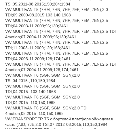
TSI;05.2011-08.2015;150;204;1984
VW;MULTIVAN T5 (7HM, 7HN, 7HF, 7EF, 7EM, 7EN);2.0
TDI;09.2009-08.2015;103;140;1968
VW;MULTIVAN T5 (7HM, 7HN, 7HF, 7EF, 7EM, 7EN);2.5
TDI;04.2003-11.2009;96;130;2461
VW;MULTIVAN T5 (7HM, 7HN, 7HF, 7EF, 7EM, 7EN);2.5 TDI
4motion;07.2004-11.2009;96;130;2461
VW;MULTIVAN T5 (7HM, 7HN, 7HF, 7EF, 7EM, 7EN);2.5
TDI;11.2003-11.2009;120;163;2461
VW;MULTIVAN T5 (7HM, 7HN, 7HF, 7EF, 7EM, 7EN);2.5
TDI;04.2003-11.2009;128;174;2461
VW;MULTIVAN T5 (7HM, 7HN, 7HF, 7EF, 7EM, 7EN);2.5 TDI
4motion;07.2004-11.2009;128;174;2461
VW;MULTIVAN T6 (SGF, SGM, SGN);2.0
TSI;04.2015-;110;150;1984
VW;MULTIVAN T6 (SGF, SGM, SGN);2.0
TDI;04.2015-;103;140;1968
VW;MULTIVAN T6 (SGF, SGM, SGN);2.0
TDI;04.2015-;110;150;1968
VW;MULTIVAN T6 (SGF, SGM, SGN);2.0 TDI
4motion;08.2015-;110;150;1968
VW;TRANSPORTER T5 c бортовой платформой/ходовая
часть (7JD, 7JE;2.0 TSI;07.2012-08.2015;110;150;1984