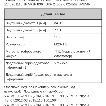
1143701110 JP VKJP 8364 SKF 24569 0.024569 SPIDAN
Деталі TecDoc
Внутрішній діаметр 1 [мм]
34.0
Внутрішній діаметр 2 [мм]
77.0
Висота [мм]
113.0
Розмір нарізі
M20x1.5
Матеріал гофрованого
ТПЕ (термопластичний
кожуха
еластомер)
Додатковий виріб/додаткова
з гайкою
інформація 2
Додатковий виріб / додаткова
з мастилом
інформація
Обозначение;Обозначение;Обозначение;Год
выпуска;кВт;Лошадиные силы;куб. см
VW;MULTIVAN T5 (7HM, 7HN, 7HF, 7EF, 7EM, 7EN);2.0
TSI;07.2012-08.2015;110;150;1984
VW;MULTIVAN T5 (7HM, 7HN, 7HF, 7EF, 7EM, 7EN);2.0