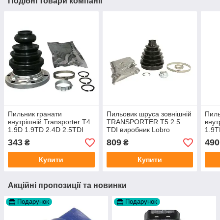
Подібні товари компанії
Пильник гранати
Пильовик шруса зовнішній
Пиль
внутрішній Transporter T4
TRANSPORTER T5 2.5
внут
1.9D 1.9TD 2.4D 2.5TDI
TDI виробник Lobro
1.9T
виробник Maxgear
Німеччина
Німе
343
809
490
₴
₴
Купити
Купити
Акційні пропозиції та новинки
Подарунок
Подарунок