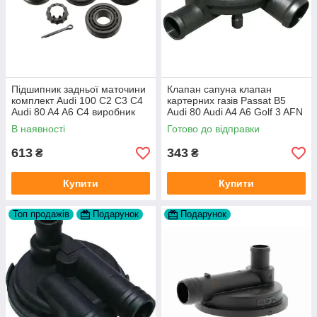
Підшипник задньої маточини
Клапан сапуна клапан
комплект Audi 100 C2 C3 C4
картерних газів Passat B5
Audi 80 A4 A6 C4 виробник
Audi 80 Audi A4 A6 Golf 3 AFN
FAG
1Y AAZ 1Z AFF AEY AAZ AHB
В наявності
Готово до відправки
AHU
613
343
₴
₴
Купити
Купити
Топ продажів
Подарунок
Подарунок