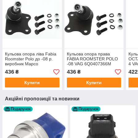
Кульова опора ліва Fabia
Кульова опора права
Куль
Roomster Polo до -08 р.
FABIA ROOMSTER POLO
OCT
виробник Mapco
-08 VAG 6Q0407366M
4 V
Німеччина
виробник Mapco
вир
436
436
422
₴
₴
Німеччина
Німе
Купити
Купити
Акційні пропозиції та новинки
Подарунок
Подарунок