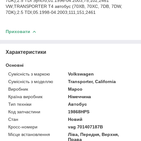
7DK);2.5 TDI Syncro;01.1996-04.2003;75;102;2461
VW;TRANSPORTER T4 автобус (70XB, 70XC, 7DB, 7DW,
7DK);2.5 TDI;05.1998-04.2003;111;151;2461
Приховати
Характеристики
Основні
Сумісність з маркою
Volkswagen
Сумісність з моделлю
Transporter, California
Виробник
Mapco
Країна виробник
Німеччина
Тип техніки
Автобус
Код запчастини
19868HPS
Стан
Новий
Кросс-номери
vag 701407187B
Місце встановлення
Ліва, Передня, Верхня,
Права