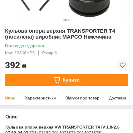
Кульова опора верхня TRANSPORTER T4
(посилена) виробник MAPCO Німеччина
Готово до відправки
Код: 19868HPS
Роздріб
392
₴
Купити
Опис
Характеристики
Відгуки про товар
Доставка
Опис
Кульова опора верхня VW TRANSPORTER T4 IV 1.8-2.8
07.90-04.03
701407187 701407187A 701407187B