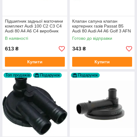
Підшипник задньої маточини
Клапан сапуна клапан
комплект Audi 100 C2 C3 C4
картерних газів Passat B5
Audi 80 A4 A6 C4 виробник
Audi 80 Audi A4 A6 Golf 3 AFN
FAG
1Y AAZ 1Z AFF AEY AAZ AHB
В наявності
Готово до відправки
AHU
613
343
₴
₴
Купити
Купити
Топ продажів
Подарунок
Подарунок