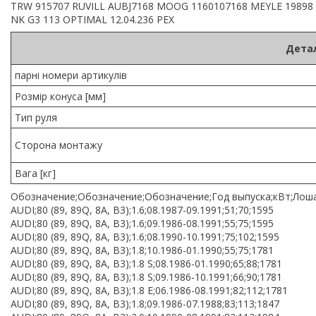
TRW 915707 RUVILL AUBJ7168 MOOG 1160107168 MEYLE 19898 
NK G3 113 OPTIMAL 12.04.236 PEX
Детал
парні номери артикулів
Розмір конуса [мм]
Тип руля
Сторона монтажу
Вага [кг]
Обозначение;Обозначение;Обозначение;Год выпуска;кВт;Лоша
AUDI;80 (89, 89Q, 8A, B3);1.6;08.1987-09.1991;51;70;1595
AUDI;80 (89, 89Q, 8A, B3);1.6;09.1986-08.1991;55;75;1595
AUDI;80 (89, 89Q, 8A, B3);1.6;08.1990-10.1991;75;102;1595
AUDI;80 (89, 89Q, 8A, B3);1.8;10.1986-01.1990;55;75;1781
AUDI;80 (89, 89Q, 8A, B3);1.8 S;08.1986-01.1990;65;88;1781
AUDI;80 (89, 89Q, 8A, B3);1.8 S;09.1986-10.1991;66;90;1781
AUDI;80 (89, 89Q, 8A, B3);1.8 E;06.1986-08.1991;82;112;1781
AUDI;80 (89, 89Q, 8A, B3);1.8;09.1986-07.1988;83;113;1847