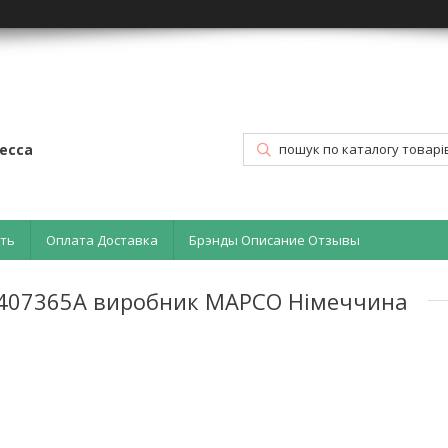
есса
ать
Оплата Доставка
Брэнды Описание Отзывы
93407365A виробник MAPCO Німеччина