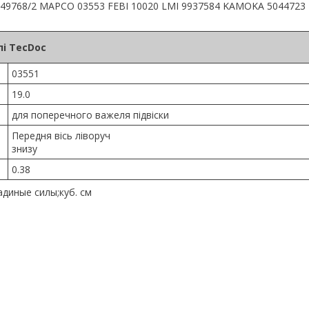
49768/2 MAPCO 03553 FEBI 10020 LMI 9937584 KAMOKA 5044723
і TecDoc
03551
19.0
для поперечного важеля підвіски
Передня вісь ліворуч
знизу
0.38
диные силы;куб. см