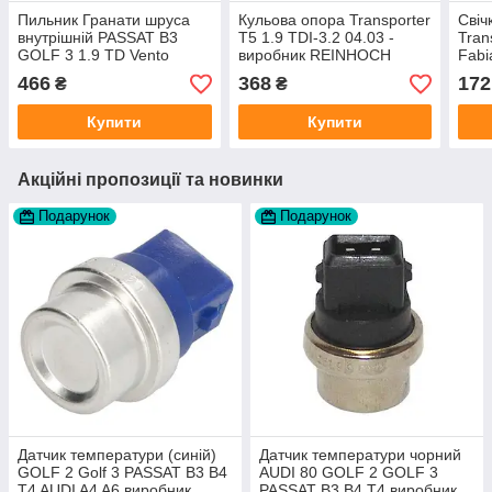
Пильник Гранати шруса
Кульова опора Transporter
Свіч
внутрішній PASSAT B3
T5 1.9 TDI-3.2 04.03 -
Tran
GOLF 3 1.9 TD Vento
виробник REINHOCH
Fabi
Toledo AUDI 80 86-88
Польща
1.4T
466
368
172
₴
₴
виробник Maxgear
виро
Польща
Купити
Купити
Акційні пропозиції та новинки
Подарунок
Подарунок
Датчик температури (синій)
Датчик температури чорний
GOLF 2 Golf 3 PASSAT B3 B4
AUDI 80 GOLF 2 GOLF 3
T4 AUDI A4 A6 виробник
PASSAT B3 B4 T4 виробник