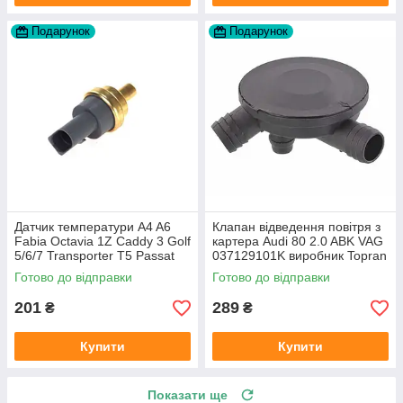
Подарунок
Подарунок
Датчик температури A4 A6
Клапан відведення повітря з
Fabia Octavia 1Z Caddy 3 Golf
картера Audi 80 2.0 ABK VAG
5/6/7 Transporter T5 Passat
037129101K виробник Topran
B6 (колір сірий)
Німеччина
Готово до відправки
Готово до відправки
201
289
₴
₴
Купити
Купити
Показати ще