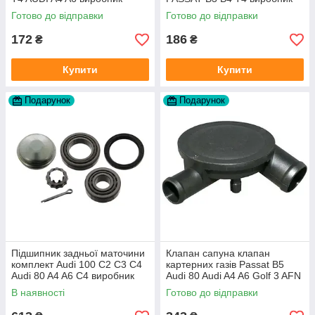
Topran Німеччина
TOPRAN Німеччина
Готово до відправки
Готово до відправки
172
186
₴
₴
Купити
Купити
Подарунок
Подарунок
Підшипник задньої маточини
Клапан сапуна клапан
комплект Audi 100 C2 C3 C4
картерних газів Passat B5
Audi 80 A4 A6 C4 виробник
Audi 80 Audi A4 A6 Golf 3 AFN
FAG
1Y AAZ 1Z AFF AEY AAZ AHB
В наявності
Готово до відправки
AHU