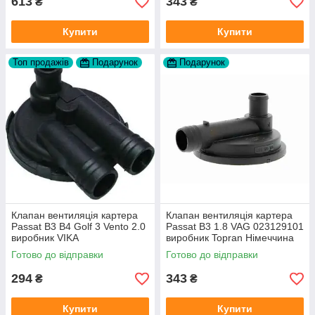
613
343
₴
₴
Купити
Купити
Топ продажів
Подарунок
Подарунок
Клапан вентиляція картера
Клапан вентиляція картера
Passat B3 B4 Golf 3 Vento 2.0
Passat B3 1.8 VAG 023129101
виробник VIKA
виробник Topran Німеччина
Готово до відправки
Готово до відправки
294
343
₴
₴
Купити
Купити