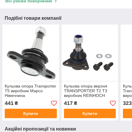
Всі умови повернення
Подібні товари компанії
Кульова опора Transporter
Кульова опора верхня
Куль
T5 виробник Mapco
TRANSPORTER T2 T3
Tran
Німеччина
виробник REINHOCH
вир
Польща
441
417
323
₴
₴
Купити
Купити
Акційні пропозиції та новинки