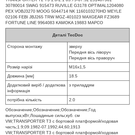
30780014 SWAG 915473 RUVILLE G3178 OPTIMAL1204080
PEX VOBJ3270 MOOG 5044714 NK 1160103270HD MEYLE
02106 FEBI JBJ265 TRW MGZ-401023 MAXGEAR FZ3689
FORTUNE LINE 9964083 KAMOKA 19883 MAPCO
Деталі TecDoc
Сторона монтажу
зверху
Передня вісь ліворуч
Передня вісь праворуч
Розмір нарізі
M16x1,5
Довжина [мм]
18.5
Додатковий виріб / додаткова
з приладдям
інформація
потрібна кількість
2.0
Обозначение;Обозначение;Обозначение;Год
выпуска;кВт;Лошадиные силы;куб. см
VW;TRANSPORTER T3 c бортовой платформой/ходовая
часть;1.9;09.1982-07.1992;44;60;1913
VW;TRANSPORTER T3 c бортовой платформой/ходовая