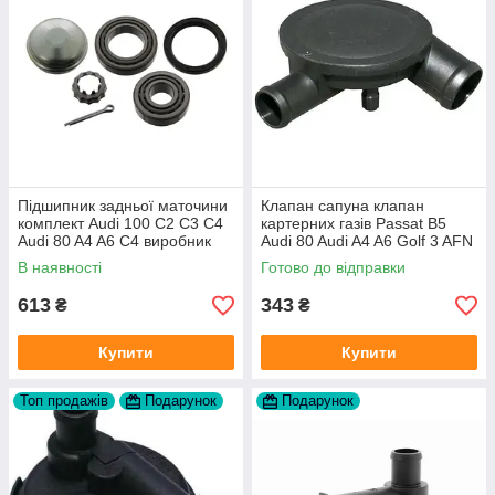
Підшипник задньої маточини
Клапан сапуна клапан
комплект Audi 100 C2 C3 C4
картерних газів Passat B5
Audi 80 A4 A6 C4 виробник
Audi 80 Audi A4 A6 Golf 3 AFN
FAG
1Y AAZ 1Z AFF AEY AAZ AHB
В наявності
Готово до відправки
AHU
613
343
₴
₴
Купити
Купити
Топ продажів
Подарунок
Подарунок