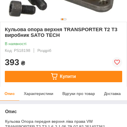
Кульова опора верхня TRANSPORTER T2 T3
виробник SATO TECH
В наявності
Код: PS18198
Роздріб
393
₴
Купити
Опис
Характеристики
Відгуки про товар
Доставка
Опис
Кульова Опора передня верхня ліва права VW
TRANSPORTER T2 T3 1.6-2.1 05.79-07.92 251407361