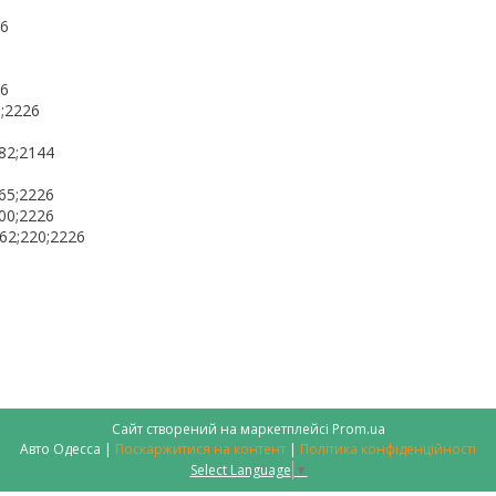
26
26
0;2226
182;2144
165;2226
200;2226
162;220;2226
Сайт створений на маркетплейсі
Prom.ua
Авто Одесса |
Поскаржитися на контент
|
Політика конфіденційності
Select Language
▼