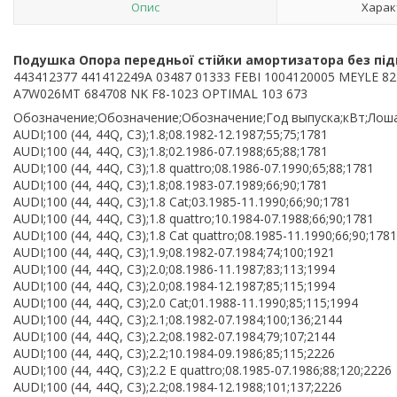
Опис
Харак
Подушка Опора передньої стійки амортизатора без підшип
443412377 441412249A 03487 01333 FEBI 1004120005 MEYLE 82
A7W026MT 684708 NK F8-1023 OPTIMAL 103 673
Обозначение;Обозначение;Обозначение;Год выпуска;кВт;Лоша
AUDI;100 (44, 44Q, C3);1.8;08.1982-12.1987;55;75;1781
AUDI;100 (44, 44Q, C3);1.8;02.1986-07.1988;65;88;1781
AUDI;100 (44, 44Q, C3);1.8 quattro;08.1986-07.1990;65;88;1781
AUDI;100 (44, 44Q, C3);1.8;08.1983-07.1989;66;90;1781
AUDI;100 (44, 44Q, C3);1.8 Cat;03.1985-11.1990;66;90;1781
AUDI;100 (44, 44Q, C3);1.8 quattro;10.1984-07.1988;66;90;1781
AUDI;100 (44, 44Q, C3);1.8 Cat quattro;08.1985-11.1990;66;90;1781
AUDI;100 (44, 44Q, C3);1.9;08.1982-07.1984;74;100;1921
AUDI;100 (44, 44Q, C3);2.0;08.1986-11.1987;83;113;1994
AUDI;100 (44, 44Q, C3);2.0;08.1984-12.1987;85;115;1994
AUDI;100 (44, 44Q, C3);2.0 Cat;01.1988-11.1990;85;115;1994
AUDI;100 (44, 44Q, C3);2.1;08.1982-07.1984;100;136;2144
AUDI;100 (44, 44Q, C3);2.2;08.1982-07.1984;79;107;2144
AUDI;100 (44, 44Q, C3);2.2;10.1984-09.1986;85;115;2226
AUDI;100 (44, 44Q, C3);2.2 E quattro;08.1985-07.1986;88;120;2226
AUDI;100 (44, 44Q, C3);2.2;08.1984-12.1988;101;137;2226