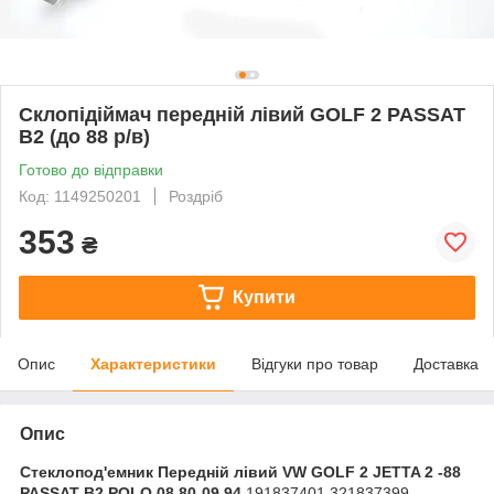
Склопідіймач передній лівий GOLF 2 PASSAT
B2 (до 88 р/в)
Готово до відправки
Код: 1149250201
Роздріб
353
₴
Купити
Опис
Характеристики
Відгуки про товар
Доставка
Опис
Стеклопод'емник Передній лівий VW GOLF 2 JETTA 2 -88
PASSAT B2 POLO 08.80-09.94
191837401 321837399