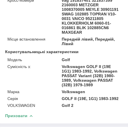
Кросс-номери
vag 191837401 321837399
2160003 METZGER
1008370005 MEYLE 30901191
SWAG 102885 TOPRAN V10-
0031 VAICO 95211805
KLOKKERHOLM 6060-01-
016861 BLIK 102885CN6
MAXGEAR
Місце встановлення
Передній лівий, Передній,
Лівий
Користувальницькі характеристики
Модель
Golf
Сумісність з:
Volkswagen GOLF II (19E
1G1) 1983-1992, Volkswagen
PASSAT Variant (32B) 1980-
1989, Volkswagen PASSAT
(32B) 1979-1989
Марка
Volkswagen
Серія
GOLF II (19E, 1G1) 1983-1992
VOLKSWAGEN
Golf 2
Приховати