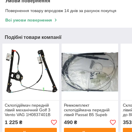
Умови повернення
Повернення товару впродовж 14 днів за рахунок покупця
Всі умови повернення
Подібні товари компанії
Склопідіймач передній
Ремкомплект
Скло
лівий механічний Golf 3
склопідіймача передній
ліви
Vento VAG 1H0837401B
лівий Passat B5 Supeb
до 8
виробник DPA
1 225
490
353
₴
₴