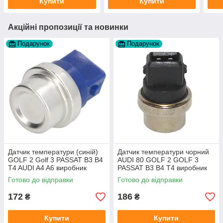
Купити
Купити
Акційні пропозиції та новинки
Подарунок
Подарунок
Датчик температури (синій)
Датчик температури чорний
GOLF 2 Golf 3 PASSAT B3 B4
AUDI 80 GOLF 2 GOLF 3
T4 AUDI A4 A6 виробник
PASSAT B3 B4 T4 виробник
Topran Німеччина
TOPRAN Німеччина
Готово до відправки
Готово до відправки
172
186
₴
₴
Купити
Купити