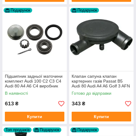
Подарунок
Подарунок
Підшипник задньої маточини
Клапан сапуна клапан
комплект Audi 100 C2 C3 C4
картерних газів Passat B5
Audi 80 A4 A6 C4 виробник
Audi 80 Audi A4 A6 Golf 3 AFN
FAG
1Y AAZ 1Z AFF AEY AAZ AHB
В наявності
Готово до відправки
AHU
613
343
₴
₴
Купити
Купити
Топ продажів
Подарунок
Подарунок