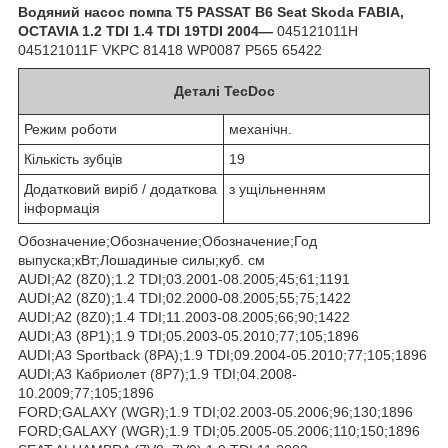
Водяний насос помпа T5 PASSAT B6 Seat Skoda FABIA,
OCTAVIA 1.2 TDI 1.4 TDI 19TDI 2004—
045121011H
045121011F VKPC 81418 WP0087 P565 65422
Деталі TecDoc
Режим роботи
механічн.
Кількість зубців
19
Додатковий виріб / додаткова
з ущільненням
інформація
Обозначение;Обозначение;Обозначение;Год
выпуска;кВт;Лошадиные силы;куб. см
AUDI;A2 (8Z0);1.2 TDI;03.2001-08.2005;45;61;1191
AUDI;A2 (8Z0);1.4 TDI;02.2000-08.2005;55;75;1422
AUDI;A2 (8Z0);1.4 TDI;11.2003-08.2005;66;90;1422
AUDI;A3 (8P1);1.9 TDI;05.2003-05.2010;77;105;1896
AUDI;A3 Sportback (8PA);1.9 TDI;09.2004-05.2010;77;105;1896
AUDI;A3 Кабриолет (8P7);1.9 TDI;04.2008-
10.2009;77;105;1896
FORD;GALAXY (WGR);1.9 TDI;02.2003-05.2006;96;130;1896
FORD;GALAXY (WGR);1.9 TDI;05.2005-05.2006;110;150;1896