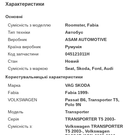
Характеристики
Основні
Сумісність з моделлю
Roomster, Fabia
Тип техніки
Автобус
Виробник
ASAM AUTOMOTIVE
Країна виробник
Румунія
Код запчастини
045121011H
Стан
Новий
Сумісність з маркою
Seat, Skoda, Ford, Audi
Користувальницькі характеристики
Марка
VAG SKODA
Fabia
Fabia 1999-
VOLKSWAGEN
Passat B6, Transporter T5,
Polo 9N
Модель
Transporter
Серія
TRANSPORTER T5 2003-
Сумісність з:
Volkswagen TRANSPORTER
T5 2003-, Volkswagen