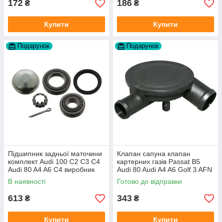
172
186
₴
₴
Купити
Купити
Подарунок
Подарунок
Підшипник задньої маточини
Клапан сапуна клапан
комплект Audi 100 C2 C3 C4
картерних газів Passat B5
Audi 80 A4 A6 C4 виробник
Audi 80 Audi A4 A6 Golf 3 AFN
FAG
1Y AAZ 1Z AFF AEY AAZ AHB
В наявності
Готово до відправки
AHU
613
343
₴
₴
Купити
Купити