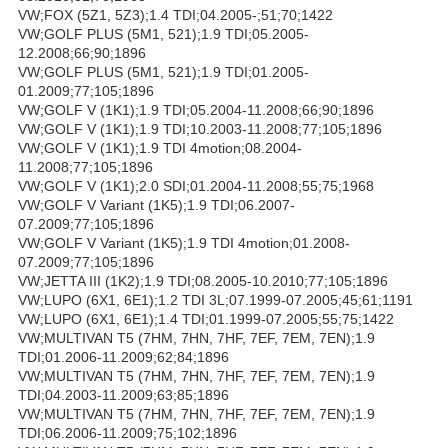
VW;FOX (5Z1, 5Z3);1.4 TDI;04.2005-;51;70;1422
VW;GOLF PLUS (5M1, 521);1.9 TDI;05.2005-
12.2008;66;90;1896
VW;GOLF PLUS (5M1, 521);1.9 TDI;01.2005-
01.2009;77;105;1896
VW;GOLF V (1K1);1.9 TDI;05.2004-11.2008;66;90;1896
VW;GOLF V (1K1);1.9 TDI;10.2003-11.2008;77;105;1896
VW;GOLF V (1K1);1.9 TDI 4motion;08.2004-
11.2008;77;105;1896
VW;GOLF V (1K1);2.0 SDI;01.2004-11.2008;55;75;1968
VW;GOLF V Variant (1K5);1.9 TDI;06.2007-
07.2009;77;105;1896
VW;GOLF V Variant (1K5);1.9 TDI 4motion;01.2008-
07.2009;77;105;1896
VW;JETTA III (1K2);1.9 TDI;08.2005-10.2010;77;105;1896
VW;LUPO (6X1, 6E1);1.2 TDI 3L;07.1999-07.2005;45;61;1191
VW;LUPO (6X1, 6E1);1.4 TDI;01.1999-07.2005;55;75;1422
VW;MULTIVAN T5 (7HM, 7HN, 7HF, 7EF, 7EM, 7EN);1.9
TDI;01.2006-11.2009;62;84;1896
VW;MULTIVAN T5 (7HM, 7HN, 7HF, 7EF, 7EM, 7EN);1.9
TDI;04.2003-11.2009;63;85;1896
VW;MULTIVAN T5 (7HM, 7HN, 7HF, 7EF, 7EM, 7EN);1.9
TDI;06.2006-11.2009;75;102;1896