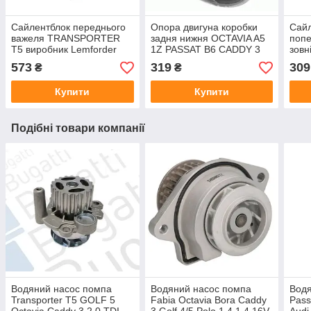
Сайлентблок переднього
Опора двигуна коробки
Сайл
важеля TRANSPORTER
задня нижня OCTAVIA A5
попе
T5 виробник Lemforder
1Z PASSAT B6 CADDY 3
зовн
виробник Borsehung
Octa
573
319
309
₴
₴
Німеччина
виро
Купити
Купити
Подібні товари компанії
Водяний насос помпа
Водяний насос помпа
Водя
Transporter T5 GOLF 5
Fabia Octavia Bora Caddy
Pass