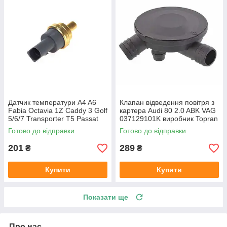
Датчик температури A4 A6
Клапан відведення повітря з
Fabia Octavia 1Z Caddy 3 Golf
картера Audi 80 2.0 ABK VAG
5/6/7 Transporter T5 Passat
037129101K виробник Topran
B6 (колір сірий)
Німеччина
Готово до відправки
Готово до відправки
201
289
₴
₴
Купити
Купити
Показати ще
Про нас