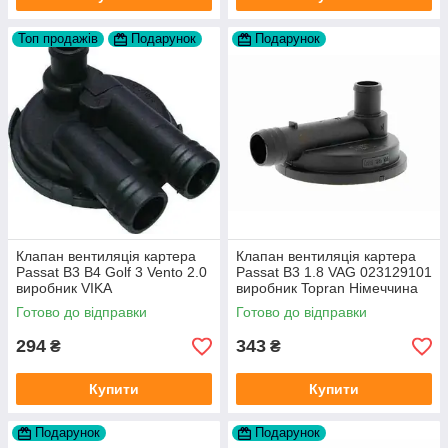
Топ продажів
Подарунок
Подарунок
Клапан вентиляція картера
Клапан вентиляція картера
Passat B3 B4 Golf 3 Vento 2.0
Passat B3 1.8 VAG 023129101
виробник VIKA
виробник Topran Німеччина
Готово до відправки
Готово до відправки
294
343
₴
₴
Купити
Купити
Подарунок
Подарунок