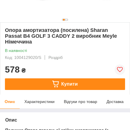
Опора амортизатора (посилена) Sharan
Passat B4 GOLF 3 CADDY 2 виробник Meyle
Німеччина
В наявності
Код: 1004129020/S
Роздріб
578
₴
Купити
Опис
Характеристики
Відгуки про товар
Доставка
Опис
Подушка Опора передньої стійки амортизатора (з