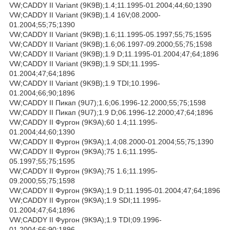
VW;CADDY II Variant (9K9B);1.4;11.1995-01.2004;44;60;1390
VW;CADDY II Variant (9K9B);1.4 16V;08.2000-
01.2004;55;75;1390
VW;CADDY II Variant (9K9B);1.6;11.1995-05.1997;55;75;1595
VW;CADDY II Variant (9K9B);1.6;06.1997-09.2000;55;75;1598
VW;CADDY II Variant (9K9B);1.9 D;11.1995-01.2004;47;64;1896
VW;CADDY II Variant (9K9B);1.9 SDI;11.1995-
01.2004;47;64;1896
VW;CADDY II Variant (9K9B);1.9 TDI;10.1996-
01.2004;66;90;1896
VW;CADDY II Пикап (9U7);1.6;06.1996-12.2000;55;75;1598
VW;CADDY II Пикап (9U7);1.9 D;06.1996-12.2000;47;64;1896
VW;CADDY II Фургон (9K9A);60 1.4;11.1995-
01.2004;44;60;1390
VW;CADDY II Фургон (9K9A);1.4;08.2000-01.2004;55;75;1390
VW;CADDY II Фургон (9K9A);75 1.6;11.1995-
05.1997;55;75;1595
VW;CADDY II Фургон (9K9A);75 1.6;11.1995-
09.2000;55;75;1598
VW;CADDY II Фургон (9K9A);1.9 D;11.1995-01.2004;47;64;1896
VW;CADDY II Фургон (9K9A);1.9 SDI;11.1995-
01.2004;47;64;1896
VW;CADDY II Фургон (9K9A);1.9 TDI;09.1996-
01.2004;66;90;1896