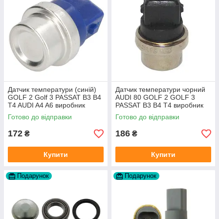
Датчик температури (синій)
Датчик температури чорний
GOLF 2 Golf 3 PASSAT B3 B4
AUDI 80 GOLF 2 GOLF 3
T4 AUDI A4 A6 виробник
PASSAT B3 B4 T4 виробник
Topran Німеччина
TOPRAN Німеччина
Готово до відправки
Готово до відправки
172
186
₴
₴
Купити
Купити
Подарунок
Подарунок