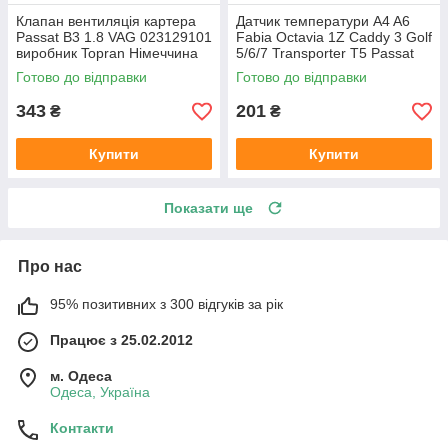
Клапан вентиляція картера
Датчик температури A4 A6
Passat B3 1.8 VAG 023129101
Fabia Octavia 1Z Caddy 3 Golf
виробник Topran Німеччина
5/6/7 Transporter T5 Passat
B6 (колір сірий)
Готово до відправки
Готово до відправки
343
201
₴
₴
Купити
Купити
Показати ще
Про нас
95% позитивних з 300 відгуків за рік
Працює з 25.02.2012
м. Одеса
Одеса, Україна
Контакти