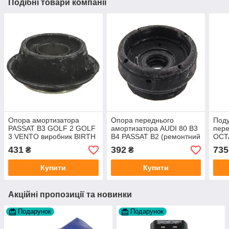
Подібні товари компанії
Опора амортизатора
Опора переднього
Под
PASSAT B3 GOLF 2 GOLF
амортизатора AUDI 80 B3
пере
3 VENTO виробник BIRTH
B4 PASSAT B2 (ремонтний
OCT
Італія
розмір) виробник Febi
GOLF
431
392
735
₴
₴
Німеччина
виро
Купити
Купити
Акційні пропозиції та новинки
Подарунок
Подарунок