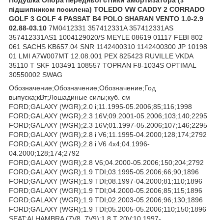
підшипником посилена) TOLEDO VW CADDY 2 CORRADO
GOLF 3 GOLF 4 PASSAT B4 POLO SHARAN VENTO 1.0-2.9
02.88-03.10
7M0412331 357412331A 357412331AS
357412331AS1 1004129020/S MEYLE 08619 01117 FEBI 802
061 SACHS KB657.04 SNR 1142400310 1142400300 JP 10198
01 LMI A7W007MT 12.08.001 PEX 825423 RUVILLE VKDA
35110 T SKF 103491 108557 TOPRAN F8-1034S OPTIMAL
30550002 SWAG
Обозначение;Обозначение;Обозначение;Год
выпуска;кВт;Лошадиные силы;куб. см
FORD;GALAXY (WGR);2.0 i;11.1995-05.2006;85;116;1998
FORD;GALAXY (WGR);2.3 16V;09.2001-05.2006;103;140;2295
FORD;GALAXY (WGR);2.3 16V;01.1997-05.2006;107;146;2295
FORD;GALAXY (WGR);2.8 i V6;11.1995-04.2000;128;174;2792
FORD;GALAXY (WGR);2.8 i V6 4x4;04.1996-
04.2000;128;174;2792
FORD;GALAXY (WGR);2.8 V6;04.2000-05.2006;150;204;2792
FORD;GALAXY (WGR);1.9 TDI;03.1995-05.2006;66;90;1896
FORD;GALAXY (WGR);1.9 TDI;08.1997-04.2000;81;110;1896
FORD;GALAXY (WGR);1.9 TDI;04.2000-05.2006;85;115;1896
FORD;GALAXY (WGR);1.9 TDI;02.2003-05.2006;96;130;1896
FORD;GALAXY (WGR);1.9 TDI;05.2005-05.2006;110;150;1896
SEAT;ALHAMBRA (7V8, 7V9);1.8 T 20V;10.1997-