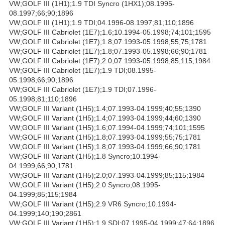
VW;GOLF III (1H1);1.9 TDI Syncro (1HX1);08.1995-
08.1997;66;90;1896
VW;GOLF III (1H1);1.9 TDI;04.1996-08.1997;81;110;1896
VW;GOLF III Cabriolet (1E7);1.6;10.1994-05.1998;74;101;1595
VW;GOLF III Cabriolet (1E7);1.8;07.1993-05.1998;55;75;1781
VW;GOLF III Cabriolet (1E7);1.8;07.1993-05.1998;66;90;1781
VW;GOLF III Cabriolet (1E7);2.0;07.1993-05.1998;85;115;1984
VW;GOLF III Cabriolet (1E7);1.9 TDI;08.1995-
05.1998;66;90;1896
VW;GOLF III Cabriolet (1E7);1.9 TDI;07.1996-
05.1998;81;110;1896
VW;GOLF III Variant (1H5);1.4;07.1993-04.1999;40;55;1390
VW;GOLF III Variant (1H5);1.4;07.1993-04.1999;44;60;1390
VW;GOLF III Variant (1H5);1.6;07.1994-04.1999;74;101;1595
VW;GOLF III Variant (1H5);1.8;07.1993-04.1999;55;75;1781
VW;GOLF III Variant (1H5);1.8;07.1993-04.1999;66;90;1781
VW;GOLF III Variant (1H5);1.8 Syncro;10.1994-
04.1999;66;90;1781
VW;GOLF III Variant (1H5);2.0;07.1993-04.1999;85;115;1984
VW;GOLF III Variant (1H5);2.0 Syncro;08.1995-
04.1999;85;115;1984
VW;GOLF III Variant (1H5);2.9 VR6 Syncro;10.1994-
04.1999;140;190;2861
VW;GOLF III Variant (1H5);1.9 SDI;07.1995-04.1999;47;64;1896