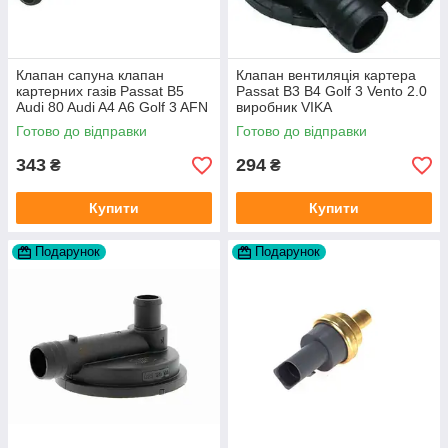
Клапан сапуна клапан
Клапан вентиляція картера
картерних газів Passat B5
Passat B3 B4 Golf 3 Vento 2.0
Audi 80 Audi A4 A6 Golf 3 AFN
виробник VIKA
1Y AAZ 1Z AFF AEY AAZ AHB
Готово до відправки
Готово до відправки
AHU
343
294
₴
₴
Купити
Купити
Подарунок
Подарунок