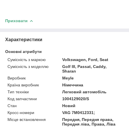
Приховати
Характеристики
Основні атрибути
Сумісність з маркою
Volkswagen, Ford, Seat
Сумісність з моделлю
Golf III, Passat, Caddy,
Sharan
Виробник
Meyle
Країна виробник
Німеччина
Тип техніки
Легковий автомобіль
Код запчастини
1004129020/S
Стан
Новий
Кросс-номери
VAG 7M0412331;
Місце встановлення
Передня, Передня права,
Передня ліва, Права, Ліва