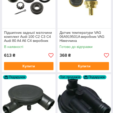
Підшипник задньої маточини
Датчик температури VAG
комплект Audi 100 C2 C3 C4
06A919501A виробник VAG
Audi 80 A4 A6 C4 виробник
Німеччина
FAG
В наявності
Готово до відправки
613
368
₴
₴
Купити
Купити
Подарунок
Топ продажів
Подарунок