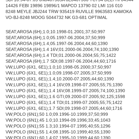
14426 FEBI 19896 19896/1 MAPCO 13790 02 LMI 116 010
8248 MEYLE JBJ244 TRW 935419 RUVILLE 9963583 KAMOKA
VO-BJ-8248 MOOG 5044732 NK G3-681 OPTIMAL
SEAT;AROSA (6H);1.0;10.1998-01.2001;37;50;997
SEAT;AROSA (6H);1.0;05.1997-06.2004;37;50;999
SEAT;AROSA (6H);1.4;05.1997-06.2004;44;60;1390
SEAT;AROSA (6H);1.4 16V;01.2000-06.2004;74;100;1390
SEAT;AROSA (6H);1.4 TDI;01.2000-06.2004;55;75;1422
SEAT;AROSA (6H);1.7 SDI;08.1997-06.2004;44;60;1716
VW;LUPO (6X1, 6E1);1.0;10.1998-05.2000;37;50;997
VW;LUPO (6X1, 6E1);1.0;09.1998-07.2005;37;50;999
VW;LUPO (6X1, 6E1);1.4;10.2000-07.2005;44;60;1390
VW;LUPO (6X1, 6E1);1.4 16V;09.1998-07.2005;55;75;1390
VW;LUPO (6X1, 6E1);1.4 16V;08.1999-07.2005;74;100;1390
VW;LUPO (6X1, 6E1);1.6 GTI;09.2000-07.2005;92;125;1598
VW;LUPO (6X1, 6E1);1.4 TDI;01.1999-07.2005;55;75;1422
VW;LUPO (6X1, 6E1);1.7 SDI;09.1998-07.2005;44;60;1716
VW;POLO (6N1);50 1.0;09.1996-10.1999;37;50;999
VW;POLO (6N1);45 1.0;10.1994-09.1996;33;45;1043
VW;POLO (6N1);55 1.3;10.1994-07.1995;40;55;1296
VW;POLO (6N1);55 1.4;08.1995-10.1999;40;55;1390
VW;POLO (6N1);60 1.4;07.1995-10.1999;44;60;1390