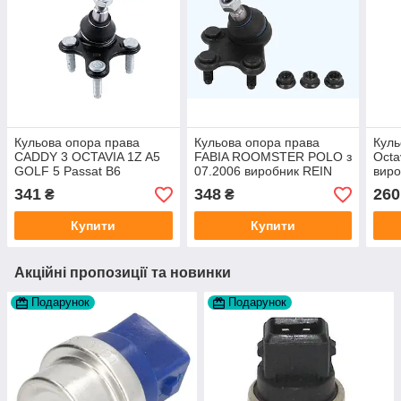
Кульова опора права
Кульова опора права
Куль
CADDY 3 OCTAVIA 1Z A5
FABIA ROOMSTER POLO з
Octa
GOLF 5 Passat B6
07.2006 виробник REIN
вир
виробник RAISO
HOCH
341
348
260
₴
₴
Купити
Купити
Акційні пропозиції та новинки
Подарунок
Подарунок