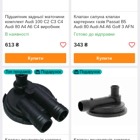
Підшипник задньої маточини
Клапан сапуна клапан
комплект Audi 100 C2 C3 C4
картерних газів Passat B5
Audi 80 A4 A6 C4 виробник
Audi 80 Audi A4 A6 Golf 3 AFN
FAG
1Y AAZ 1Z AFF AEY AAZ AHB
В наявності
Готово до відправки
AHU
613
343
₴
₴
Купити
Купити
Топ продажів
Подарунок
Подарунок
Клапан вентиляція картера
Клапан вентиляція картера