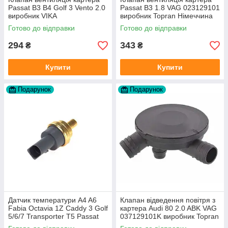
Passat B3 B4 Golf 3 Vento 2.0
Passat B3 1.8 VAG 023129101
виробник VIKA
виробник Topran Німеччина
Готово до відправки
Готово до відправки
294
343
₴
₴
Купити
Купити
Подарунок
Подарунок
Датчик температури A4 A6
Клапан відведення повітря з
Fabia Octavia 1Z Caddy 3 Golf
картера Audi 80 2.0 ABK VAG
5/6/7 Transporter T5 Passat
037129101K виробник Topran
B6 (колір сірий)
Німеччина