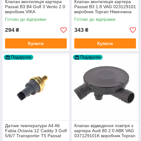
Клапан вентиляція картера
Клапан вентиляція картера
Passat B3 B4 Golf 3 Vento 2.0
Passat B3 1.8 VAG 023129101
виробник VIKA
виробник Topran Німеччина
Готово до відправки
Готово до відправки
294
343
₴
₴
Купити
Купити
Подарунок
Подарунок
Датчик температури A4 A6
Клапан відведення повітря з
Fabia Octavia 1Z Caddy 3 Golf
картера Audi 80 2.0 ABK VAG
5/6/7 Transporter T5 Passat
037129101K виробник Topran
B6 (колір сірий)
Німеччина