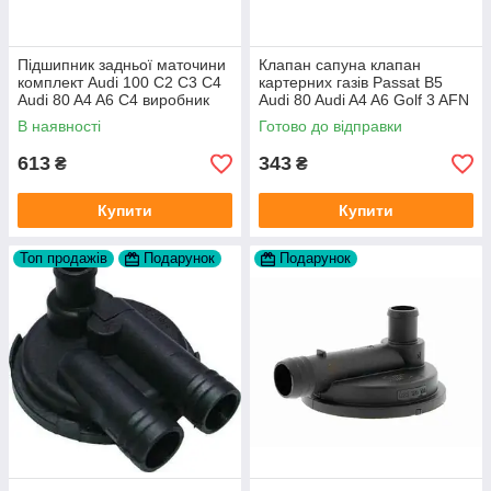
Підшипник задньої маточини
Клапан сапуна клапан
комплект Audi 100 C2 C3 C4
картерних газів Passat B5
Audi 80 A4 A6 C4 виробник
Audi 80 Audi A4 A6 Golf 3 AFN
FAG
1Y AAZ 1Z AFF AEY AAZ AHB
В наявності
Готово до відправки
AHU
613
343
₴
₴
Купити
Купити
Топ продажів
Подарунок
Подарунок