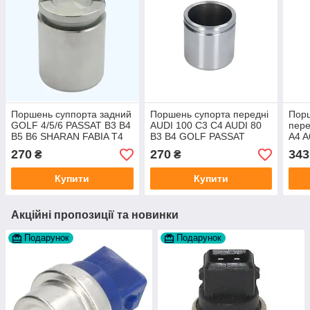
Поршень суппорта задний
Поршень супорта передні
Порш
GOLF 4/5/6 PASSAT B3 B4
AUDI 100 C3 C4 AUDI 80
пере
B5 B6 SHARAN FABIA T4
B3 B4 GOLF PASSAT
A4 A
OCTAVIA 1U A5 1Z
TRANSPORTER T4 Fabia
Pass
270
270
343
₴
₴
Polo
AUT
Купити
Купити
Акційні пропозиції та новинки
Подарунок
Подарунок