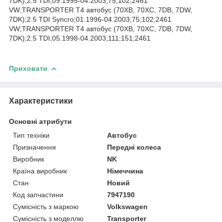
7DK);2.5 TDI;09.1995-04.2003;75;102;2461
VW;TRANSPORTER T4 автобус (70XB, 70XC, 7DB, 7DW,
7DK);2.5 TDI Syncro;01.1996-04.2003;75;102;2461
VW;TRANSPORTER T4 автобус (70XB, 70XC, 7DB, 7DW,
7DK);2.5 TDI;05.1998-04.2003;111;151;2461
Приховати
Характеристики
Основні атрибути
Тип техніки
Автобус
Призначення
Передні колеса
Виробник
NK
Країна виробник
Німеччина
Стан
Новий
Код запчастини
7947190
Сумісність з маркою
Volkswagen
Сумісність з моделлю
Transporter