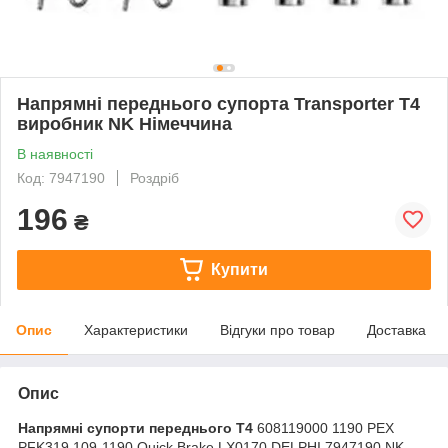
Напрямні переднього супорта Transporter T4
виробник NK Німеччина
В наявності
Код: 7947190
Роздріб
196
₴
Купити
Опис
Характеристики
Відгуки про товар
Доставка
Опис
Напрямні супорти переднього T4
608119000 1190 PEX
PFK319 109-1190 Quick Brake LX0170 DELPHI 7947190 NK