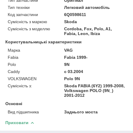
Тип запчастини
Оригінал
Тип техніки
Легковий автомобіль
Код запчастини
6Q0598611
Сумісність з маркою
Skoda
Сумісність з моделлю
Cordoba, Fox, Polo, A1,
Fabia, Leon, Ibiza
Користувальницькі характеристики
Марка
VAG
Fabia
Fabia 1999-
Polo
9N
Caddy
c 03.2004
VOLKSWAGEN
Polo 9N
Сумісність з:
Skoda FABIA (6Y2) 1999-2008,
Volkswagen POLO (9N_)
2001-2012
Основні
Вид підшипника
Заднього моста
Приховати