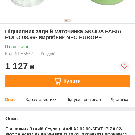
Підшипник задній маточинка SKODA FABIA
POLO 08.99- виробник NFC EUROPE
В наявності
Код: NFH5567
Роздріб
1 127
₴
Купити
Опис
Характеристики
Відгуки про товар
Доставка
Опис
Підшипник Задній Ступиці Audi A2 02.00-SEAT IBIZA 02-
SKODA FABIA 08.99-VW POLO 10.01- 8X0598611 6Q0598611