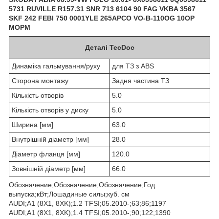
5731 RUVILLE R157.31 SNR 713 6104 90 FAG VKBA 3567
SKF 242 FEBI 750 0001YLE 265APCO VO-B-110OG 10OP
MOPM
Деталі TecDoc
Динаміка гальмування/руху
для ТЗ з ABS
Сторона монтажу
Задня частина ТЗ
Кількість отворів
5.0
Кількість отворів у диску
5.0
Ширина [мм]
63.0
Внутрішній діаметр [мм]
28.0
Діаметр фланця [мм]
120.0
Зовнішній діаметр [мм]
66.0
Обозначение;Обозначение;Обозначение;Год
выпуска;кВт;Лошадиные силы;куб. см
AUDI;A1 (8X1, 8XK);1.2 TFSI;05.2010-;63;86;1197
AUDI;A1 (8X1, 8XK);1.4 TFSI;05.2010-;90;122;1390