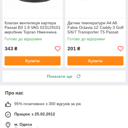
Клапан вентиляція картера
Датчик температури A4 A6
Passat B3 1.8 VAG 023129101
Fabia Octavia 1Z Caddy 3 Golf
виробник Topran Німеччина
5/6/7 Transporter T5 Passat
B6 (колір сірий)
Готово до відправки
Готово до відправки
343
201
₴
₴
Купити
Купити
Показати ще
Про нас
95% позитивних з 300 відгуків за рік
Працює з 25.02.2012
м. Одеса