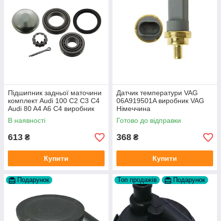
Підшипник задньої маточини
Датчик температури VAG
комплект Audi 100 C2 C3 C4
06A919501A виробник VAG
Audi 80 A4 A6 C4 виробник
Німеччина
FAG
В наявності
Готово до відправки
613
368
₴
₴
Купити
Купити
Подарунок
Топ продажів
Подарунок