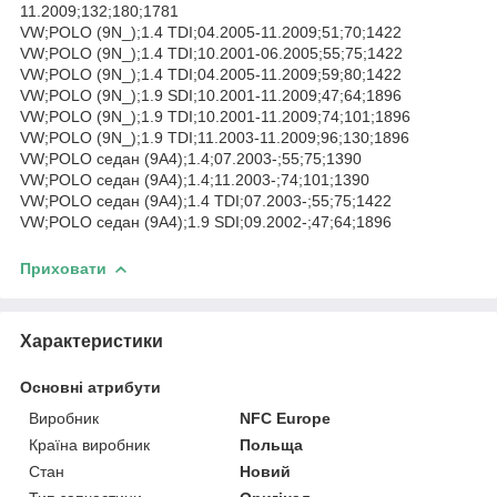
11.2009;132;180;1781
VW;POLO (9N_);1.4 TDI;04.2005-11.2009;51;70;1422
VW;POLO (9N_);1.4 TDI;10.2001-06.2005;55;75;1422
VW;POLO (9N_);1.4 TDI;04.2005-11.2009;59;80;1422
VW;POLO (9N_);1.9 SDI;10.2001-11.2009;47;64;1896
VW;POLO (9N_);1.9 TDI;10.2001-11.2009;74;101;1896
VW;POLO (9N_);1.9 TDI;11.2003-11.2009;96;130;1896
VW;POLO седан (9A4);1.4;07.2003-;55;75;1390
VW;POLO седан (9A4);1.4;11.2003-;74;101;1390
VW;POLO седан (9A4);1.4 TDI;07.2003-;55;75;1422
VW;POLO седан (9A4);1.9 SDI;09.2002-;47;64;1896
Приховати
Характеристики
Основні атрибути
Виробник
NFC Europe
Країна виробник
Польща
Стан
Новий