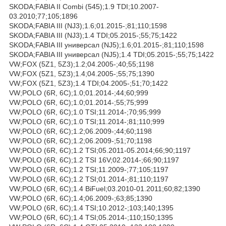
SKODA;FABIA II Combi (545);1.9 TDI;10.2007-
03.2010;77;105;1896
SKODA;FABIA III (NJ3);1.6;01.2015-;81;110;1598
SKODA;FABIA III (NJ3);1.4 TDI;05.2015-;55;75;1422
SKODA;FABIA III универсал (NJ5);1.6;01.2015-;81;110;1598
SKODA;FABIA III универсал (NJ5);1.4 TDI;05.2015-;55;75;1422
VW;FOX (5Z1, 5Z3);1.2;04.2005-;40;55;1198
VW;FOX (5Z1, 5Z3);1.4;04.2005-;55;75;1390
VW;FOX (5Z1, 5Z3);1.4 TDI;04.2005-;51;70;1422
VW;POLO (6R, 6C);1.0;01.2014-;44;60;999
VW;POLO (6R, 6C);1.0;01.2014-;55;75;999
VW;POLO (6R, 6C);1.0 TSI;11.2014-;70;95;999
VW;POLO (6R, 6C);1.0 TSI;11.2014-;81;110;999
VW;POLO (6R, 6C);1.2;06.2009-;44;60;1198
VW;POLO (6R, 6C);1.2;06.2009-;51;70;1198
VW;POLO (6R, 6C);1.2 TSI;05.2011-05.2014;66;90;1197
VW;POLO (6R, 6C);1.2 TSI 16V;02.2014-;66;90;1197
VW;POLO (6R, 6C);1.2 TSI;11.2009-;77;105;1197
VW;POLO (6R, 6C);1.2 TSI;01.2014-;81;110;1197
VW;POLO (6R, 6C);1.4 BiFuel;03.2010-01.2011;60;82;1390
VW;POLO (6R, 6C);1.4;06.2009-;63;85;1390
VW;POLO (6R, 6C);1.4 TSI;10.2012-;103;140;1395
VW;POLO (6R, 6C);1.4 TSI;05.2014-;110;150;1395