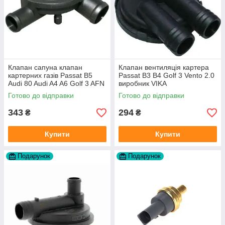
Клапан сапуна клапан
Клапан вентиляція картера
картерних газів Passat B5
Passat B3 B4 Golf 3 Vento 2.0
Audi 80 Audi A4 A6 Golf 3 AFN
виробник VIKA
1Y AAZ 1Z AFF AEY AAZ AHB
Готово до відправки
Готово до відправки
AHU
343
294
₴
₴
Купити
Купити
Подарунок
Подарунок