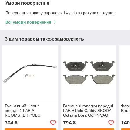
Умови повернення
Повернення товару впродовж 14 днів за рахунок покупця
Всі умови повернення
З цим товаром також замовляють
Гальмівний шланг
Гальмівні колодки передні
Флан
передній FABIA
FABIA Polo Caddy SKODA
Bora
ROOMSTER POLO
Octavia Bora Golf 4 VAG
виробник ABS
6R0698151A виробник
304
794
140
₴
₴
LPR Італія