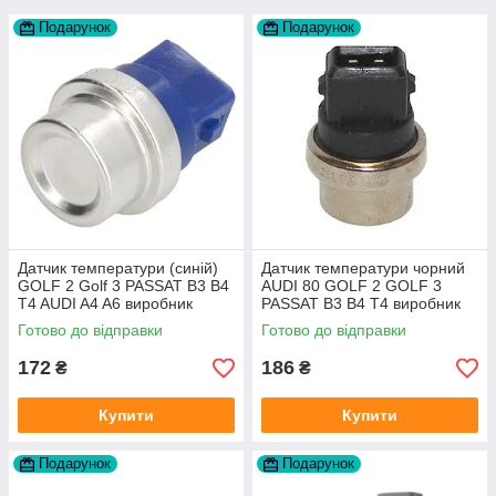
Подарунок
Подарунок
Датчик температури (синій)
Датчик температури чорний
GOLF 2 Golf 3 PASSAT B3 B4
AUDI 80 GOLF 2 GOLF 3
T4 AUDI A4 A6 виробник
PASSAT B3 B4 T4 виробник
Topran Німеччина
TOPRAN Німеччина
Готово до відправки
Готово до відправки
172
186
₴
₴
Купити
Купити
Подарунок
Подарунок