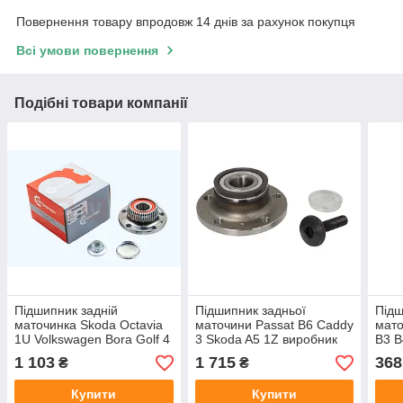
Повернення товару впродовж 14 днів за рахунок покупця
Всі умови повернення
Подібні товари компанії
Підшипник задній
Підшипник задньої
Підш
маточинка Skoda Octavia
маточини Passat B6 Caddy
мато
1U Volkswagen Bora Golf 4
3 Skoda A5 1Z виробник
B3 
виробник NFC EUROPE
AUTLOG
виро
1 103
1 715
368
₴
₴
Купити
Купити