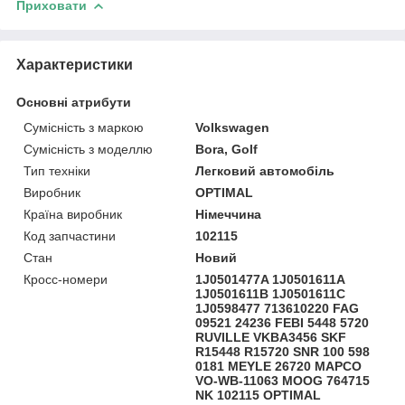
Приховати
Характеристики
Основні атрибути
Сумісність з маркою
Volkswagen
Сумісність з моделлю
Bora, Golf
Тип техніки
Легковий автомобіль
Виробник
OPTIMAL
Країна виробник
Німеччина
Код запчастини
102115
Стан
Новий
Кросс-номери
1J0501477A 1J0501611A
1J0501611B 1J0501611C
1J0598477 713610220 FAG
09521 24236 FEBI 5448 5720
RUVILLE VKBA3456 SKF
R15448 R15720 SNR 100 598
0181 MEYLE 26720 MAPCO
VO-WB-11063 MOOG 764715
NK 102115 OPTIMAL