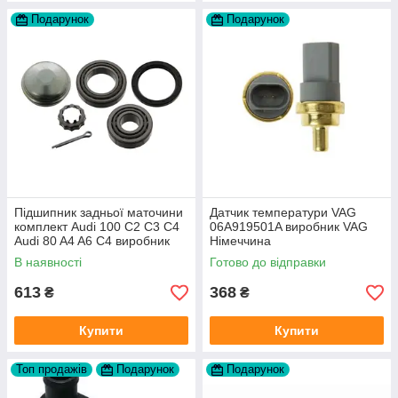
Подарунок
Подарунок
Підшипник задньої маточини
Датчик температури VAG
комплект Audi 100 C2 C3 C4
06A919501A виробник VAG
Audi 80 A4 A6 C4 виробник
Німеччина
FAG
В наявності
Готово до відправки
613
368
₴
₴
Купити
Купити
Топ продажів
Подарунок
Подарунок