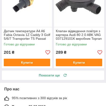
Датчик температури A4 A6
Клапан відведення повітря з
Fabia Octavia 1Z Caddy 3 Golf
картера Audi 80 2.0 ABK VAG
5/6/7 Transporter T5 Passat
037129101K виробник Topran
B6 (колір сірий)
Німеччина
Готово до відправки
Готово до відправки
201
289
₴
₴
Купити
Купити
Показати ще
Про нас
95% позитивних з 300 відгуків за рік