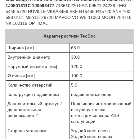
1J0501611C 1J0598477
713610220 FAG 09521 24236 FEBI
5448 5720 RUVILLE VKBA3456 SKF R15448 R15720 SNR 100
598 0181 MEYLE 26720 MAPCO VO-WB-11063 MOOG 764715
NK 102115 OPTIMAL
Характеристики TecDoc
Ширина [мм]
63.0
Внутренний диаметр
30.0
Наружный диаметр [мм]
120.0
Ø фаски [мм]
100.0
Количество отверстий
5.0
Конструкция подшипника
подшипник качения
Дополнительный артикул /
Подшипник интегрированный
дополнительная
в ступицу колеса
информация 2
с кольцом сенсора ABS
cо ступицей
Сторона установки
Задний мост слева
Задний мост справа