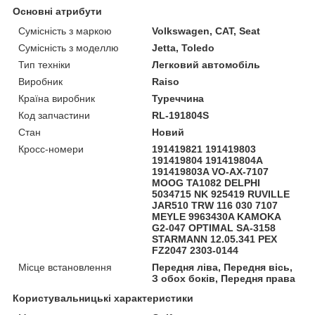
Основні атрибути
Сумісність з маркою
Volkswagen, CAT, Seat
Сумісність з моделлю
Jetta, Toledo
Тип техніки
Легковий автомобіль
Виробник
Raiso
Країна виробник
Туреччина
Код запчастини
RL-191804S
Стан
Новий
Кросс-номери
191419821 191419803
191419804 191419804A
191419803A VO-AX-7107
MOOG TA1082 DELPHI
5034715 NK 925419 RUVILLE
JAR510 TRW 116 030 7107
MEYLE 9963430A KAMOKA
G2-047 OPTIMAL SA-3158
STARMANN 12.05.341 PEX
FZ2047 2303-0144
Місце встановлення
Передня ліва, Передня вісь,
З обох боків, Передня права
Користувальницькі характеристики