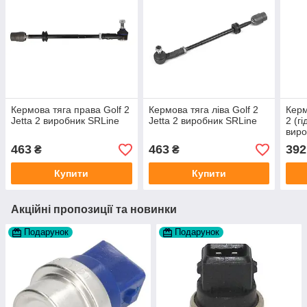
Кермова тяга права Golf 2
Кермова тяга ліва Golf 2
Керм
Jetta 2 виробник SRLine
Jetta 2 виробник SRLine
2 (г
вир
Пол
463
463
392
₴
₴
Купити
Купити
Акційні пропозиції та новинки
Подарунок
Подарунок