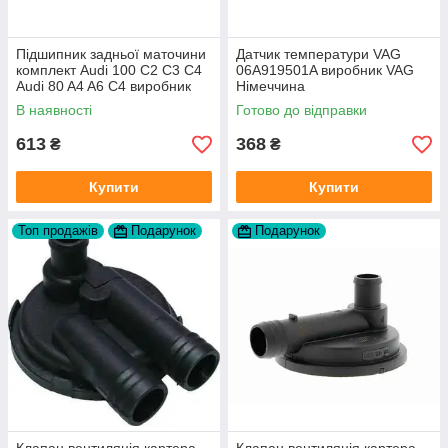
Підшипник задньої маточини
Датчик температури VAG
комплект Audi 100 C2 C3 C4
06A919501A виробник VAG
Audi 80 A4 A6 C4 виробник
Німеччина
FAG
В наявності
Готово до відправки
613
368
₴
₴
Купити
Купити
Топ продажів
Подарунок
Подарунок