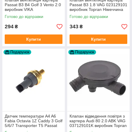
Клапан вентиляція картера
Клапан вентиляція картера
Passat B3 B4 Golf 3 Vento 2.0
Passat B3 1.8 VAG 023129101
виробник VIKA
виробник Topran Німеччина
Готово до відправки
Готово до відправки
294
343
₴
₴
Купити
Купити
Подарунок
Подарунок
Датчик температури A4 A6
Клапан відведення повітря з
Fabia Octavia 1Z Caddy 3 Golf
картера Audi 80 2.0 ABK VAG
5/6/7 Transporter T5 Passat
037129101K виробник Topran
B6 (колір сірий)
Німеччина