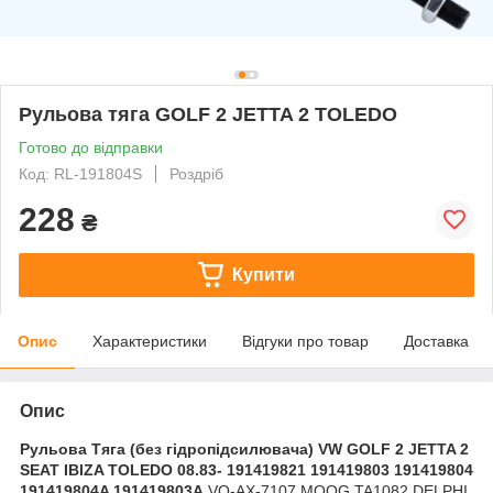
Рульова тяга GOLF 2 JETTA 2 TOLEDO
Готово до відправки
Код: RL-191804S
Роздріб
228
₴
Купити
Опис
Характеристики
Відгуки про товар
Доставка
Опис
Рульова Тяга (без гідропідсилювача) VW GOLF 2 JETTA 2
SEAT IBIZA TOLEDO 08.83- 191419821 191419803 191419804
191419804A 191419803A
VO-AX-7107 MOOG TA1082 DELPHI