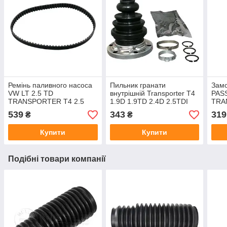
Ремінь паливного насоса
Пильник гранати
Зам
VW LT 2.5 TD
внутрішній Transporter T4
PAS
TRANSPORTER T4 2.5
1.9D 1.9TD 2.4D 2.5TDI
TRA
TDI виробник DAYCO
виробник Maxgear
виро
539
343
319
₴
₴
Німе
Купити
Купити
Подібні товари компанії