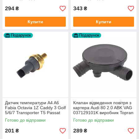
294
343
₴
₴
Купити
Купити
Подарунок
Подарунок
Датчик температури A4 A6
Клапан відведення повітря з
Fabia Octavia 1Z Caddy 3 Golf
картера Audi 80 2.0 ABK VAG
5/6/7 Transporter T5 Passat
037129101K виробник Topran
B6 (колір сірий)
Німеччина
Готово до відправки
Готово до відправки
201
289
₴
₴