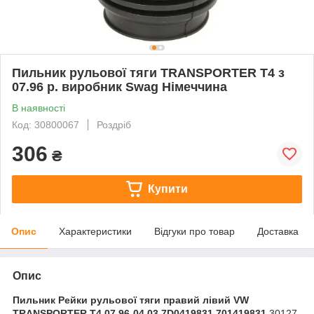
Пильник рульової тяги TRANSPORTER T4 з
07.96 р. виробник Swag Німеччина
В наявності
Код: 30800067
Роздріб
306
₴
Купити
Опис
Характеристики
Відгуки про товар
Доставка
Опис
Пильник Рейки рульової тяги правий лівий VW
TRANSPORTER T4 07.96-04.03
7D0419831 701419831
30127