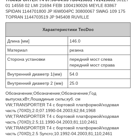
01 14558 02 LMI 21694 FEBI 1004190026 MEYLE 83867
SPIDAN 1144701800 JP I6W004PC 30800067 SWAG 109 175
TOPRAN 1144703519 JP 945408 RUVILLE
Характеристики TecDoc
Длина [мм]
146.0
Материал
резина
Сторона установки
передний мост слева
передний мост справа
Внутренний диаметр 1(мм)
54.0
Внутренний диаметр 2 (мм)
25.0
Обозначение;Обозначение;Обозначение;Год
выпуска;кВт;Лошадиные силы;куб. см
VW;TRANSPORTER T4 c бортовой платформой/ходовая
часть (70XD);2.0;07.1990-04.2003;62;84;1968
VW;TRANSPORTER T4 c бортовой платформой/ходовая
часть (70XD);2.5;11.1990-04.2003;81;110;2461
VW;TRANSPORTER T4 c бортовой платформой/ходовая
часть (70XD);2.5 Syncro;10.1992-04.2003;81;110;2461