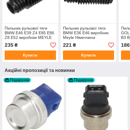
Пильник рульової тяги
Пильник рульової тяги
Пиль
BMW E46 E39 Z4 E85 E86
BMW E36 E46 виробник
GOL
Z8 E52 виробник MEYLE
Meyle Німеччина
B3 B
Німеччина
Німе
235
221
186
₴
₴
Купити
Купити
Акційні пропозиції та новинки
Подарунок
Подарунок