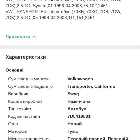
7DK);2.5 TDI Syncro;01.1996-04.2003;75;102;2461
VW;TRANSPORTER T4 автобус (70XB, 70XC, 7DB, 7DW,
7DK);2.5 TDI;05.1998-04.2003;111;151;2461
Приховати
Характеристики
Основні
Сумісність з маркою
Volkswagen
Сумісність з моделлю
Transporter, California
Виробник
Swag
Країна виробник
Німеччина
Тип техніки
Автобус
Код запчастини
7D0419831
Стан
Новий
Матеріал
Гума
Місце встановлення
Передній правий, Передній