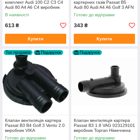
комплект Audi 100 C2 C3 C4
картерних газів Passat B5
Audi 80 A4 A6 C4 виробник
Audi 80 Audi A4 A6 Golf 3 AFN
FAG
1Y AAZ 1Z AFF AEY AAZ AHB
В наявності
Готово до відправки
AHU
613
343
₴
₴
Купити
Купити
Топ продажів
Подарунок
Подарунок
Клапан вентиляція картера
Клапан вентиляція картера
Passat B3 B4 Golf 3 Vento 2.0
Passat B3 1.8 VAG 023129101
виробник VIKA
виробник Topran Німеччина
Готово до відправки
Готово до відправки