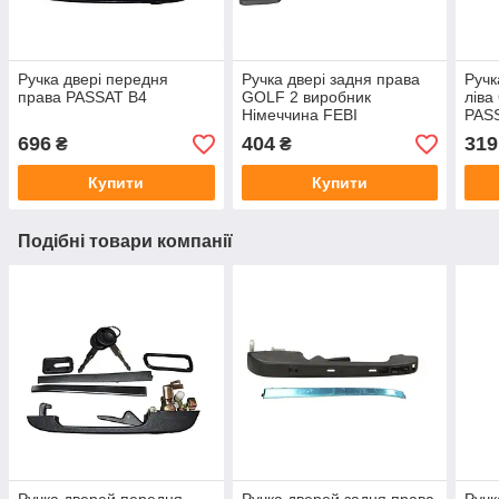
Ручка двері передня
Ручка двері задня права
Ручк
права PASSAT B4
GOLF 2 виробник
лів
Німеччина FEBI
PASS
рег
696
404
319
₴
₴
Купити
Купити
Подібні товари компанії