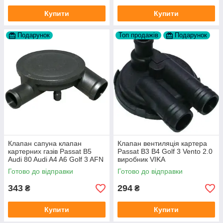
Купити
Купити
Подарунок
Топ продажів
Подарунок
Клапан сапуна клапан
Клапан вентиляція картера
картерних газів Passat B5
Passat B3 B4 Golf 3 Vento 2.0
Audi 80 Audi A4 A6 Golf 3 AFN
виробник VIKA
1Y AAZ 1Z AFF AEY AAZ AHB
Готово до відправки
Готово до відправки
AHU
343
294
₴
₴
Купити
Купити