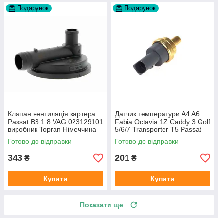
Подарунок
Подарунок
Клапан вентиляція картера
Датчик температури A4 A6
Passat B3 1.8 VAG 023129101
Fabia Octavia 1Z Caddy 3 Golf
виробник Topran Німеччина
5/6/7 Transporter T5 Passat
B6 (колір сірий)
Готово до відправки
Готово до відправки
343
201
₴
₴
Купити
Купити
Показати ще