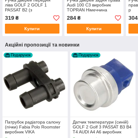
Ручка дверей передня
Ручка дверей задня права
Ручк
ліва GOLF 2 GOLF 1
Audi 100 C3 виробник
прав
PASSAT B2 (з
TOPRAN Німеччина
р
регулюванням)
319
284
304
₴
₴
Купити
Купити
Акційні пропозиції та новинки
Подарунок
Подарунок
Патрубок радіатора салону
Датчик температури (синій)
(пічки) Fabia Polo Roomster
GOLF 2 Golf 3 PASSAT B3 B4
виробник VIKA
T4 AUDI A4 A6 виробник
Topran Німеччина