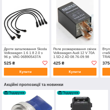
Дроти запалювання Skoda
Реле розжарювання свічок
Втул
Volkswagen 1.6 1.8 2.0 з
Volkswagen Audi 12 V 70A
стаб
96 р. VAG 06B905437A
1.5D-2.4D 08.76-09.98
TRA
виробник Janmor
VAG 191911261C
7014
525
425
375
₴
₴
виробник JP Group Данія
Volk
Купити
Купити
Акційні пропозиції та новинки
Подарунок
Подарунок