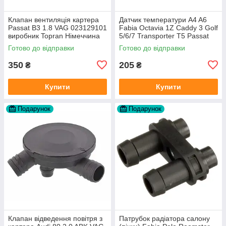
Клапан вентиляція картера
Датчик температури A4 A6
Passat B3 1.8 VAG 023129101
Fabia Octavia 1Z Caddy 3 Golf
виробник Topran Німеччина
5/6/7 Transporter T5 Passat
B6 (колір сірий)
Готово до відправки
Готово до відправки
350
205
₴
₴
Купити
Купити
Подарунок
Подарунок
Клапан відведення повітря з
Патрубок радіатора салону