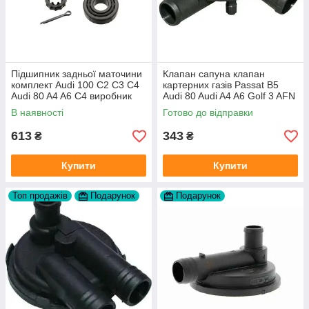
Підшипник задньої маточини
Клапан сапуна клапан
комплект Audi 100 C2 C3 C4
картерних газів Passat B5
Audi 80 A4 A6 C4 виробник
Audi 80 Audi A4 A6 Golf 3 AFN
FAG
1Y AAZ 1Z AFF AEY AAZ AHB
В наявності
Готово до відправки
AHU
613
343
₴
₴
Купити
Купити
Топ продажів
Подарунок
Подарунок