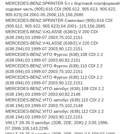
MERCEDES-BENZ;SPRINTER 5-t c бортовой платформой/
ходовая часть (905);616 CDI (905.612, 905.613, 905.622,
905.623);04.2001-05.2006;115;156;2685
MERCEDES-BENZ;SPRINTER Самосвал (905);616 CDI
(905.612, 905.622, 905.623);04.2001-;115;156;2685
MERCEDES-BENZ;V-KLASSE (638/2);V 200 CDI
(638.294);03.1999-07.2003;75;102;2151
MERCEDES-BENZ;V-KLASSE (638/2);V 220 CDI
(638.294);03.1999-07.2003;90;122;2151
MERCEDES-BENZ;VITO Фургон (638);108 CDI 2.2
(638.094);03.1999-07.2003;60;82;2151
MERCEDES-BENZ;VITO Фургон (638);110 CDI 2.2
(638.094);03.1999-07.2003;75;102;2151
MERCEDES-BENZ;VITO Фургон (638);112 CDI 2.2
(638.094);03.1999-07.2003;90;122;2151
MERCEDES-BENZ;VITO автобус (638);108 CDI 2.2
(638.194);03.1999-07.2003;60;82;2148
MERCEDES-BENZ;VITO автобус (638);110 CDI 2.2
(638.194);03.1999-07.2003;75;102;2148
MERCEDES-BENZ;VITO автобус (638);112 CDI 2.2
(638.194);03.1999-07.2003;90;122;2151
VW;LT 28-35 II автобус (2DB, 2DE, 2DK);2.3;05.1996-
07.2006;105;143;2295
VW;LT 28-35 II автобус (2DB, 2DE, 2DK);2.5 SDI;07.1996-