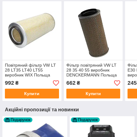
Повітряний фільтр VW LT
Фільтр повітряний VW LT
Філь
28 LT35 LT40 LT55
28 35 40 55 виробник
E30 
виробник WIX Польща
DENCKERMANN Польща
виро
992
662
245
₴
₴
Купити
Купити
Акційні пропозиції та новинки
Подарунок
Подарунок