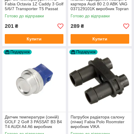
Fabia Octavia 1Z Caddy 3 Golf
картера Audi 80 2.0 ABK VAG
5/6/7 Transporter T5 Passat
037129101K виробник Topran
B6 (колір сірий)
Німеччина
Готово до відправки
Готово до відправки
201
289
₴
₴
Купити
Купити
Подарунок
Подарунок
Датчик температури (синій)
Патрубок радіатора салону
GOLF 2 Golf 3 PASSAT B3 B4
(пічки) Fabia Polo Roomster
T4 AUDI A4 A6 виробник
виробник VIKA
Topran Німеччина
Готово до відправки
Готово до відправки