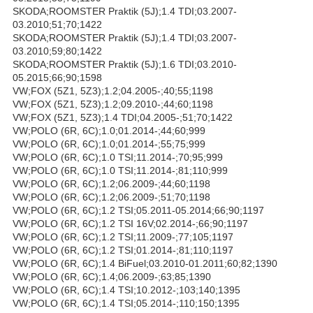
SKODA;ROOMSTER Praktik (5J);1.4 TDI;03.2007-
03.2010;51;70;1422
SKODA;ROOMSTER Praktik (5J);1.4 TDI;03.2007-
03.2010;59;80;1422
SKODA;ROOMSTER Praktik (5J);1.6 TDI;03.2010-
05.2015;66;90;1598
VW;FOX (5Z1, 5Z3);1.2;04.2005-;40;55;1198
VW;FOX (5Z1, 5Z3);1.2;09.2010-;44;60;1198
VW;FOX (5Z1, 5Z3);1.4 TDI;04.2005-;51;70;1422
VW;POLO (6R, 6C);1.0;01.2014-;44;60;999
VW;POLO (6R, 6C);1.0;01.2014-;55;75;999
VW;POLO (6R, 6C);1.0 TSI;11.2014-;70;95;999
VW;POLO (6R, 6C);1.0 TSI;11.2014-;81;110;999
VW;POLO (6R, 6C);1.2;06.2009-;44;60;1198
VW;POLO (6R, 6C);1.2;06.2009-;51;70;1198
VW;POLO (6R, 6C);1.2 TSI;05.2011-05.2014;66;90;1197
VW;POLO (6R, 6C);1.2 TSI 16V;02.2014-;66;90;1197
VW;POLO (6R, 6C);1.2 TSI;11.2009-;77;105;1197
VW;POLO (6R, 6C);1.2 TSI;01.2014-;81;110;1197
VW;POLO (6R, 6C);1.4 BiFuel;03.2010-01.2011;60;82;1390
VW;POLO (6R, 6C);1.4;06.2009-;63;85;1390
VW;POLO (6R, 6C);1.4 TSI;10.2012-;103;140;1395
VW;POLO (6R, 6C);1.4 TSI;05.2014-;110;150;1395