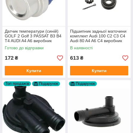
Датчик температури (синій)
Підшипник задньої маточини
GOLF 2 Golf 3 PASSAT B3 B4
комплект Audi 100 C2 C3 C4
T4 AUDI A4 A6 виробник
Audi 80 A4 A6 C4 виробник
Topran Німеччина
FAG
Готово до відправки
В наявності
172
613
₴
₴
Купити
Купити
Топ продажів
Подарунок
Подарунок