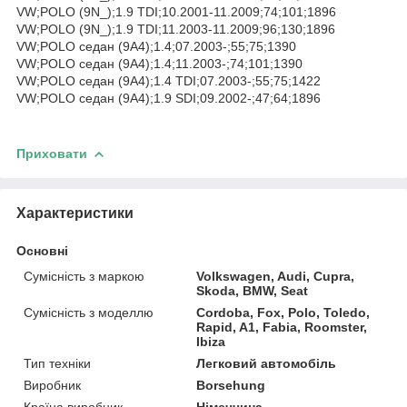
VW;POLO (9N_);1.9 TDI;10.2001-11.2009;74;101;1896
VW;POLO (9N_);1.9 TDI;11.2003-11.2009;96;130;1896
VW;POLO седан (9A4);1.4;07.2003-;55;75;1390
VW;POLO седан (9A4);1.4;11.2003-;74;101;1390
VW;POLO седан (9A4);1.4 TDI;07.2003-;55;75;1422
VW;POLO седан (9A4);1.9 SDI;09.2002-;47;64;1896
Приховати
Характеристики
Основні
Сумісність з маркою
Volkswagen, Audi, Cupra,
Skoda, BMW, Seat
Сумісність з моделлю
Cordoba, Fox, Polo, Toledo,
Rapid, A1, Fabia, Roomster,
Ibiza
Тип техніки
Легковий автомобіль
Виробник
Borsehung
Країна виробник
Німеччина