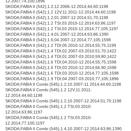
12.2007;74;100;1896
SKODA;FABIA II (542);1.2;12.2006-12.2014;44;60;1198
SKODA;FABIA II (542);1.2 12V;11.2011-12.2014;44;60;1198
SKODA;FABIA II (542);1.2;01.2007-12.2014;51;70;1198
SKODA;FABIA II (542);1.2 TSI;03.2010-12.2014;63;86;1197
SKODA;FABIA II (542);1.2 TSI;03.2010-12.2014;77;105;1197
SKODA;FABIA II (542);1.4;01.2007-12.2014;63;86;1390
SKODA;FABIA II (542);1.6;04.2007-12.2014;77;105;1598
SKODA;FABIA II (542);1.2 TDI;05.2010-12.2014;55;75;1199
SKODA;FABIA II (542);1.4 TDI;02.2007-03.2010;51;70;1422
SKODA;FABIA II (542);1.4 TDI;01.2007-03.2010;59;80;1422
SKODA;FABIA II (542);1.6 TDI;04.2010-12.2014;55;75;1598
SKODA;FABIA II (542);1.6 TDI;03.2010-12.2014;66;90;1598
SKODA;FABIA II (542);1.6 TDI;03.2010-12.2014;77;105;1598
SKODA;FABIA II (542);1.9 TDI;04.2007-03.2010;77;105;1896
SKODA;FABIA II Combi (545);1.2;10.2007-11.2014;44;60;1198
SKODA;FABIA II Combi (545);1.2 12V;11.2011-
12.2014;44;60;1198
SKODA;FABIA II Combi (545);1.2;10.2007-12.2014;51;70;1198
SKODA;FABIA II Combi (545);1.2 TSI;03.2010-
12.2014;63;86;1197
SKODA;FABIA II Combi (545);1.2 TSI;03.2010-
12.2014;77;105;1197
SKODA;FABIA II Combi (545);1.4;10.2007-12.2014;63;86;1390