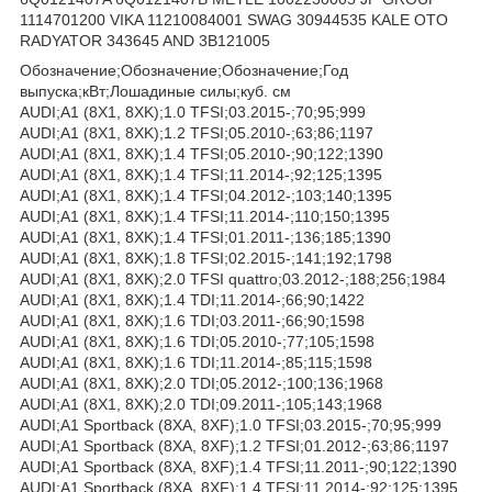
1114701200 VIKA 11210084001 SWAG 30944535 KALE OTO
RADYATOR 343645 AND 3B121005
Обозначение;Обозначение;Обозначение;Год
выпуска;кВт;Лошадиные силы;куб. см
AUDI;A1 (8X1, 8XK);1.0 TFSI;03.2015-;70;95;999
AUDI;A1 (8X1, 8XK);1.2 TFSI;05.2010-;63;86;1197
AUDI;A1 (8X1, 8XK);1.4 TFSI;05.2010-;90;122;1390
AUDI;A1 (8X1, 8XK);1.4 TFSI;11.2014-;92;125;1395
AUDI;A1 (8X1, 8XK);1.4 TFSI;04.2012-;103;140;1395
AUDI;A1 (8X1, 8XK);1.4 TFSI;11.2014-;110;150;1395
AUDI;A1 (8X1, 8XK);1.4 TFSI;01.2011-;136;185;1390
AUDI;A1 (8X1, 8XK);1.8 TFSI;02.2015-;141;192;1798
AUDI;A1 (8X1, 8XK);2.0 TFSI quattro;03.2012-;188;256;1984
AUDI;A1 (8X1, 8XK);1.4 TDI;11.2014-;66;90;1422
AUDI;A1 (8X1, 8XK);1.6 TDI;03.2011-;66;90;1598
AUDI;A1 (8X1, 8XK);1.6 TDI;05.2010-;77;105;1598
AUDI;A1 (8X1, 8XK);1.6 TDI;11.2014-;85;115;1598
AUDI;A1 (8X1, 8XK);2.0 TDI;05.2012-;100;136;1968
AUDI;A1 (8X1, 8XK);2.0 TDI;09.2011-;105;143;1968
AUDI;A1 Sportback (8XA, 8XF);1.0 TFSI;03.2015-;70;95;999
AUDI;A1 Sportback (8XA, 8XF);1.2 TFSI;01.2012-;63;86;1197
AUDI;A1 Sportback (8XA, 8XF);1.4 TFSI;11.2011-;90;122;1390
AUDI;A1 Sportback (8XA, 8XF);1.4 TFSI;11.2014-;92;125;1395