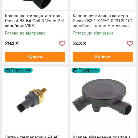
Клапан вентиляція картера
Клапан вентиляція картера
Passat B3 B4 Golf 3 Vento 2.0
Passat B3 1.8 VAG 023129101
виробник VIKA
виробник Topran Німеччина
Готово до відправки
Готово до відправки
294
343
₴
₴
Купити
Купити
Подарунок
Подарунок
Датчик температури A4 A6
Клапан відведення повітря з