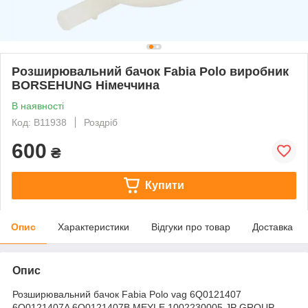
Розширювальний бачок Fabia Polo виробник
BORSEHUNG Німеччина
В наявності
Код: B11938
Роздріб
600
₴
Купити
Опис
Характеристики
Відгуки про товар
Доставка
Опис
Розширювальний бачок Fabia Polo vag 6Q0121407
6Q0121407A 6Q0121407B MEYLE 1002230005 JP GROUP