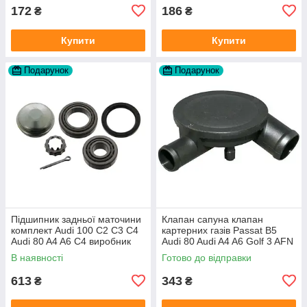
172
186
₴
₴
Купити
Купити
Подарунок
Подарунок
Підшипник задньої маточини
Клапан сапуна клапан
комплект Audi 100 C2 C3 C4
картерних газів Passat B5
Audi 80 A4 A6 C4 виробник
Audi 80 Audi A4 A6 Golf 3 AFN
FAG
1Y AAZ 1Z AFF AEY AAZ AHB
В наявності
Готово до відправки
AHU
613
343
₴
₴