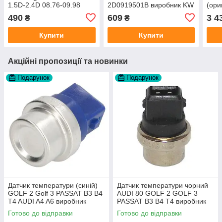
1.5D-2.4D 08.76-09.98
2D0919501B виробник KW
(ори
VAG 191911261C
490
609
3 4
₴
₴
виробник JP Group Данія
Купити
Купити
Акційні пропозиції та новинки
Подарунок
Подарунок
Датчик температури (синій)
Датчик температури чорний
GOLF 2 Golf 3 PASSAT B3 B4
AUDI 80 GOLF 2 GOLF 3
T4 AUDI A4 A6 виробник
PASSAT B3 B4 T4 виробник
Topran Німеччина
TOPRAN Німеччина
Готово до відправки
Готово до відправки