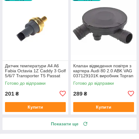
Датчик температури A4 A6
Клапан відведення повітря з
Fabia Octavia 1Z Caddy 3 Golf
картера Audi 80 2.0 ABK VAG
5/6/7 Transporter T5 Passat
037129101K виробник Topran
B6 (колір сірий)
Німеччина
Готово до відправки
Готово до відправки
201
289
₴
₴
Купити
Купити
Показати ще