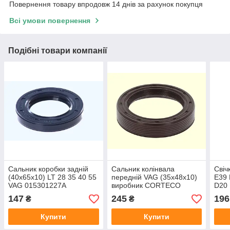
Повернення товару впродовж 14 днів за рахунок покупця
Всі умови повернення
Подібні товари компанії
Сальник коробки задній
Сальник колінвала
Свіч
(40x65x10) LT 28 35 40 55
передній VAG (35x48x10)
E39
VAG 015301227A
виробник CORTECO
D20
виробник JP GROUP Данія
Німеччина
D25 
147
245
196
₴
₴
Купити
Купити