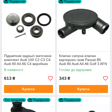
Подарунок
Подарунок
Підшипник задньої маточини
Клапан сапуна клапан
комплект Audi 100 C2 C3 C4
картерних газів Passat B5
Audi 80 A4 A6 C4 виробник
Audi 80 Audi A4 A6 Golf 3 AFN
FAG
1Y AAZ 1Z AFF AEY AAZ AHB
В наявності
Готово до відправки
AHU
613
343
₴
₴
Купити
Купити
Топ продажів
Подарунок
Подарунок