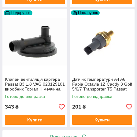
Подарунок
Подарунок
Клапан вентиляція картера
Датчик температури A4 A6
Passat B3 1.8 VAG 023129101
Fabia Octavia 1Z Caddy 3 Golf
виробник Topran Німеччина
5/6/7 Transporter T5 Passat
B6 (колір сірий)
Готово до відправки
Готово до відправки
343
201
₴
₴
Купити
Купити
Показати ще