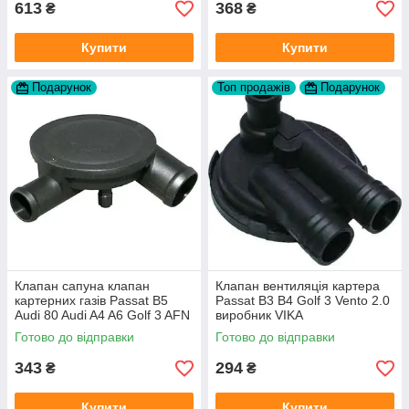
613
368
₴
₴
Купити
Купити
Подарунок
Топ продажів
Подарунок
Клапан сапуна клапан
Клапан вентиляція картера
картерних газів Passat B5
Passat B3 B4 Golf 3 Vento 2.0
Audi 80 Audi A4 A6 Golf 3 AFN
виробник VIKA
1Y AAZ 1Z AFF AEY AAZ AHB
Готово до відправки
Готово до відправки
AHU
343
294
₴
₴
Купити
Купити