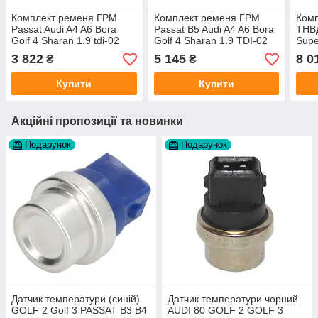
Комплект ременя ГРМ
Комплект ременя ГРМ
Ком
Passat Audi A4 A6 Bora
Passat B5 Audi A4 A6 Bora
ТНВД
Golf 4 Sharan 1.9 tdi-02
Golf 4 Sharan 1.9 TDI-02
Supe
виробник DAYCO
виробник AUTLOG
0591
3 822
5 145
8 0
₴
₴
Gate
Купити
Купити
Акційні пропозиції та новинки
Подарунок
Подарунок
Датчик температури (синій)
Датчик температури чорний
GOLF 2 Golf 3 PASSAT B3 B4
AUDI 80 GOLF 2 GOLF 3