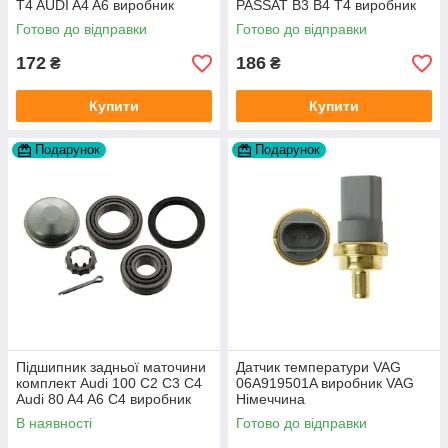
T4 AUDI A4 A6 виробник
PASSAT B3 B4 T4 виробник
Topran Німеччина
TOPRAN Німеччина
Готово до відправки
Готово до відправки
172
186
₴
₴
Купити
Купити
Подарунок
Подарунок
Підшипник задньої маточини
Датчик температури VAG
комплект Audi 100 C2 C3 C4
06A919501A виробник VAG
Audi 80 A4 A6 C4 виробник
Німеччина
FAG
В наявності
Готово до відправки