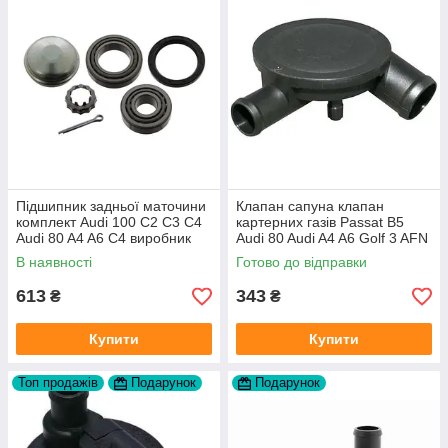
Підшипник задньої маточини
Клапан сапуна клапан
комплект Audi 100 C2 C3 C4
картерних газів Passat B5
Audi 80 A4 A6 C4 виробник
Audi 80 Audi A4 A6 Golf 3 AFN
FAG
1Y AAZ 1Z AFF AEY AAZ AHB
В наявності
Готово до відправки
AHU
613
343
₴
₴
Купити
Купити
Топ продажів
Подарунок
Подарунок