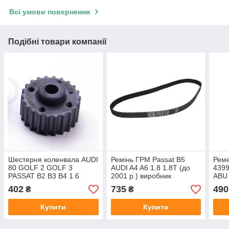
Всі умови повернення
Подібні товари компанії
Шестерня коленвала AUDI
Ремінь ГРМ Passat B5
Рем
80 GOLF 2 GOLF 3
AUDI A4 A6 1.8 1.8T (до
439
PASSAT B2 B3 B4 1.6
2001 р.) виробник
ABU
D/1.7 D/1.9 D 08.80-04.03
Contitech
CT7
402
735
490
₴
₴
виробник Metalcaucho
GAT
BOS
Купити
Купити
DAY