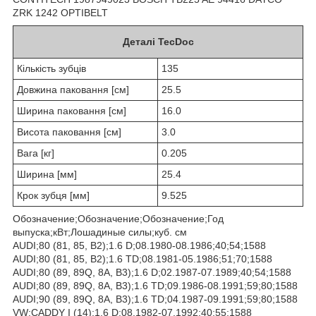
ZRK 1242 OPTIBELT
Деталі TecDoc
Кількість зубців
135
Довжина паковання [см]
25.5
Ширина паковання [см]
16.0
Висота паковання [см]
3.0
Вага [кг]
0.205
Ширина [мм]
25.4
Крок зубця [мм]
9.525
Обозначение;Обозначение;Обозначение;Год
выпуска;кВт;Лошадиные силы;куб. см
AUDI;80 (81, 85, B2);1.6 D;08.1980-08.1986;40;54;1588
AUDI;80 (81, 85, B2);1.6 TD;08.1981-05.1986;51;70;1588
AUDI;80 (89, 89Q, 8A, B3);1.6 D;02.1987-07.1989;40;54;1588
AUDI;80 (89, 89Q, 8A, B3);1.6 TD;09.1986-08.1991;59;80;1588
AUDI;90 (89, 89Q, 8A, B3);1.6 TD;04.1987-09.1991;59;80;1588
VW;CADDY I (14);1.6 D;08.1982-07.1992;40;55;1588