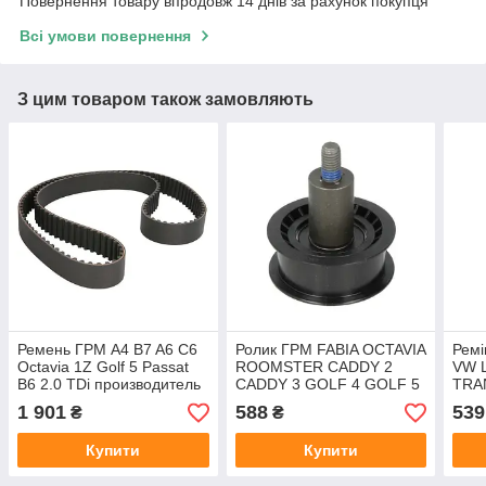
Повернення товару впродовж 14 днів за рахунок покупця
Всі умови повернення
З цим товаром також замовляють
Ремень ГРМ A4 B7 A6 C6
Ролик ГРМ FABIA OCTAVIA
Ремі
Octavia 1Z Golf 5 Passat
ROOMSTER CADDY 2
VW L
B6 2.0 TDi производитель
CADDY 3 GOLF 4 GOLF 5
TRA
Gates
POLO 1.4 1.4 16V 1.6
TDI
1 901
588
539
₴
₴
Купити
Купити