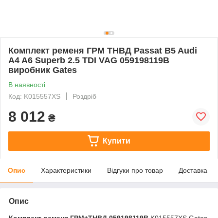
Комплект ременя ГРМ ТНВД Passat B5 Audi
A4 A6 Superb 2.5 TDI VAG 059198119B
виробник Gates
В наявності
Код: K015557XS
Роздріб
8 012
₴
Купити
Опис
Характеристики
Відгуки про товар
Доставка
Опис
Комплект ременя ГРМ+ТНВД 059198119B
K015557XS Gates