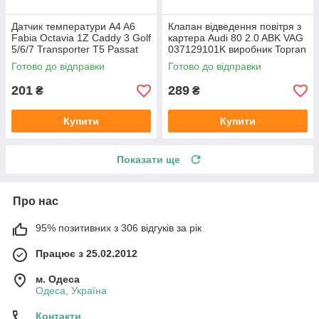
Датчик температури A4 A6
Клапан відведення повітря з
Fabia Octavia 1Z Caddy 3 Golf
картера Audi 80 2.0 ABK VAG
5/6/7 Transporter T5 Passat
037129101K виробник Topran
B6 (колір сірий)
Німеччина
Готово до відправки
Готово до відправки
201
289
₴
₴
Купити
Купити
Показати ще
Про нас
95% позитивних з 306 відгуків за рік
Працює з 25.02.2012
м. Одеса
Одеса, Україна
Контакти