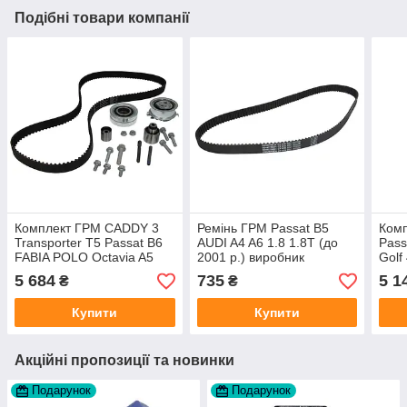
Подібні товари компанії
Комплект ГРМ CADDY 3
Ремінь ГРМ Passat B5
Ком
Transporter T5 Passat B6
AUDI A4 A6 1.8 1.8T (до
Pass
FABIA POLO Octavia A5
2001 р.) виробник
Golf
Roomster виробник INA
Contitech
вир
5 684
735
5 1
₴
₴
Купити
Купити
Акційні пропозиції та новинки
Подарунок
Подарунок