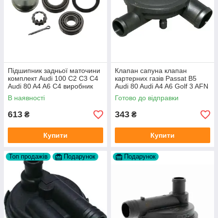
Підшипник задньої маточини
Клапан сапуна клапан
комплект Audi 100 C2 C3 C4
картерних газів Passat B5
Audi 80 A4 A6 C4 виробник
Audi 80 Audi A4 A6 Golf 3 AFN
FAG
1Y AAZ 1Z AFF AEY AAZ AHB
В наявності
Готово до відправки
AHU
613
343
₴
₴
Купити
Купити
Топ продажів
Подарунок
Подарунок