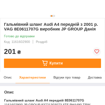
Гальмівний шланг Audi A4 передній з 2001 р.
VAG 8E0611707G виробник JP GROUP Данія
Готово до відправки
Код: 1161602900
Роздріб
201
₴
Купити
Опис
Характеристики
Відгуки про товар
Доставка
Опис
Гальмівний шланг Audi A4 передній 8E0611707G
1161602900 JP GROUP 83721303073 ATE PHA490 TRW