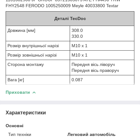
FHY2548 FERODO 1005250009 Meyle 40033800 Textar
Деталі TecDoc
Довжина [мм]
308.0
330.0
Розмір внутрішньої нарізі
M10 x 1
Розмір зовнішньої нарізі
M10 x 1
Сторона монтажу
Передня вісь ліворуч
Передня вісь праворуч
Вага [кг]
0.087
Приховати
Характеристики
Основні
Тип техніки
Легковий автомобіль