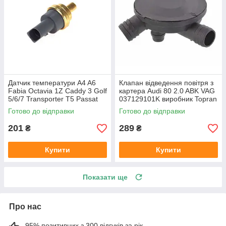
Датчик температури A4 A6
Клапан відведення повітря з
Fabia Octavia 1Z Caddy 3 Golf
картера Audi 80 2.0 ABK VAG
5/6/7 Transporter T5 Passat
037129101K виробник Topran
B6 (колір сірий)
Німеччина
Готово до відправки
Готово до відправки
201
289
₴
₴
Купити
Купити
Показати ще
Про нас
95% позитивних з 300 відгуків за рік