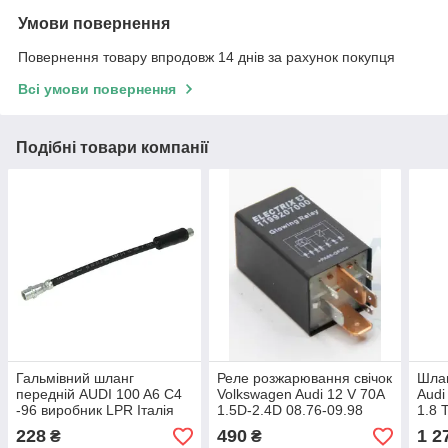
Умови повернення
Повернення товару впродовж 14 днів за рахунок покупця
Всі умови повернення
Подібні товари компанії
Гальмівний шланг
Реле розжарювання свічок
Шлан
передній AUDI 100 A6 C4
Volkswagen Audi 12 V 70A
Audi
-96 виробник LPR Італія
1.5D-2.4D 08.76-09.98
1.8 
VAG 191911261C
JP 
228
490
1 2
₴
₴
виробник JP Group Данія