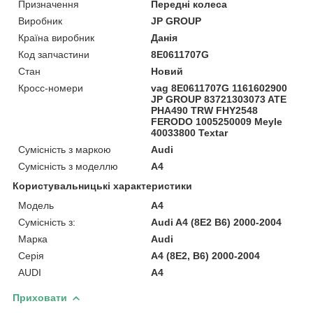
Призначення
Передні колеса
Виробник
JP GROUP
Країна виробник
Данія
Код запчастини
8E0611707G
Стан
Новий
Кросс-номери
vag 8E0611707G 1161602900
JP GROUP 83721303073 ATE
PHA490 TRW FHY2548
FERODO 1005250009 Meyle
40033800 Textar
Сумісність з маркою
Audi
Сумісність з моделлю
A4
Користувальницькі характеристики
Модель
A4
Сумісність з:
Audi A4 (8E2 B6) 2000-2004
Марка
Audi
Серія
A4 (8E2, B6) 2000-2004
AUDI
A4
Приховати