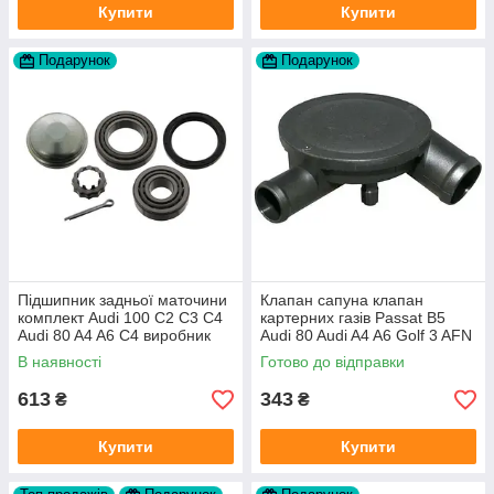
Купити
Купити
Подарунок
Подарунок
Підшипник задньої маточини
Клапан сапуна клапан
комплект Audi 100 C2 C3 C4
картерних газів Passat B5
Audi 80 A4 A6 C4 виробник
Audi 80 Audi A4 A6 Golf 3 AFN
FAG
1Y AAZ 1Z AFF AEY AAZ AHB
В наявності
Готово до відправки
AHU
613
343
₴
₴
Купити
Купити