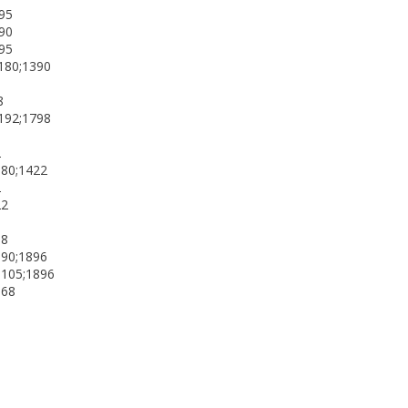
395
390
395
;180;1390
8
;192;1798
9
2
;80;1422
2
22
8
98
;90;1896
;105;1896
968