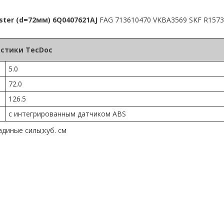
ter (d=72мм) 6Q0407621AJ
FAG 713610470 VKBA3569 SKF R157
стики TecDoc
5.0
72.0
126.5
с интегрированным датчиком ABS
диные силы;куб. см