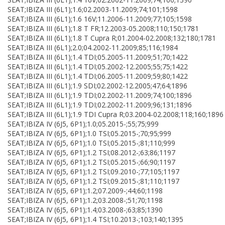
SEAT;IBIZA III (6L1);1.6;02.2003-11.2009;74;101;1598
SEAT;IBIZA III (6L1);1.6 16V;11.2006-11.2009;77;105;1598
SEAT;IBIZA III (6L1);1.8 T FR;12.2003-05.2008;110;150;1781
SEAT;IBIZA III (6L1);1.8 T Cupra R;01.2004-02.2008;132;180;1781
SEAT;IBIZA III (6L1);2.0;04.2002-11.2009;85;116;1984
SEAT;IBIZA III (6L1);1.4 TDI;05.2005-11.2009;51;70;1422
SEAT;IBIZA III (6L1);1.4 TDI;05.2002-12.2005;55;75;1422
SEAT;IBIZA III (6L1);1.4 TDI;06.2005-11.2009;59;80;1422
SEAT;IBIZA III (6L1);1.9 SDI;02.2002-12.2005;47;64;1896
SEAT;IBIZA III (6L1);1.9 TDI;02.2002-11.2009;74;100;1896
SEAT;IBIZA III (6L1);1.9 TDI;02.2002-11.2009;96;131;1896
SEAT;IBIZA III (6L1);1.9 TDI Cupra R;03.2004-02.2008;118;160;1896
SEAT;IBIZA IV (6J5, 6P1);1.0;05.2015-;55;75;999
SEAT;IBIZA IV (6J5, 6P1);1.0 TSI;05.2015-;70;95;999
SEAT;IBIZA IV (6J5, 6P1);1.0 TSI;05.2015-;81;110;999
SEAT;IBIZA IV (6J5, 6P1);1.2 TSI;08.2012-;63;86;1197
SEAT;IBIZA IV (6J5, 6P1);1.2 TSI;05.2015-;66;90;1197
SEAT;IBIZA IV (6J5, 6P1);1.2 TSI;09.2010-;77;105;1197
SEAT;IBIZA IV (6J5, 6P1);1.2 TSI;09.2015-;81;110;1197
SEAT;IBIZA IV (6J5, 6P1);1.2;07.2009-;44;60;1198
SEAT;IBIZA IV (6J5, 6P1);1.2;03.2008-;51;70;1198
SEAT;IBIZA IV (6J5, 6P1);1.4;03.2008-;63;85;1390
SEAT;IBIZA IV (6J5, 6P1);1.4 TSI;10.2013-;103;140;1395