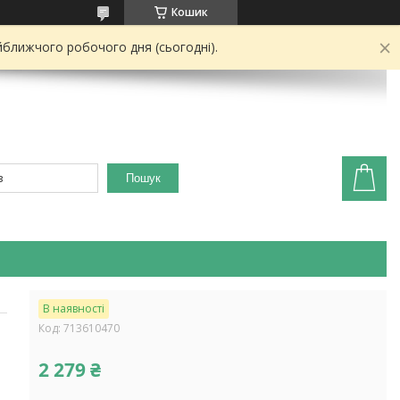
Кошик
йближчого робочого дня (сьогодні).
Пошук
В наявності
Код:
713610470
2 279 ₴