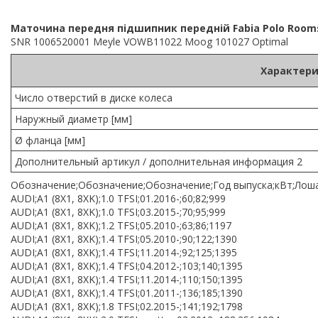
Маточина передня підшипник передній Fabia Polo Rooms
SNR 1006520001 Meyle VOWB11022 Moog 101027 Optimal
Характери
Число отверстий в диске колеса
Наружный диаметр [мм]
Ø фланца [мм]
Дополнительный артикул / дополнительная информация 2
Обозначение;Обозначение;Обозначение;Год выпуска;кВт;Лоша
AUDI;A1 (8X1, 8XK);1.0 TFSI;01.2016-;60;82;999
AUDI;A1 (8X1, 8XK);1.0 TFSI;03.2015-;70;95;999
AUDI;A1 (8X1, 8XK);1.2 TFSI;05.2010-;63;86;1197
AUDI;A1 (8X1, 8XK);1.4 TFSI;05.2010-;90;122;1390
AUDI;A1 (8X1, 8XK);1.4 TFSI;11.2014-;92;125;1395
AUDI;A1 (8X1, 8XK);1.4 TFSI;04.2012-;103;140;1395
AUDI;A1 (8X1, 8XK);1.4 TFSI;11.2014-;110;150;1395
AUDI;A1 (8X1, 8XK);1.4 TFSI;01.2011-;136;185;1390
AUDI;A1 (8X1, 8XK);1.8 TFSI;02.2015-;141;192;1798