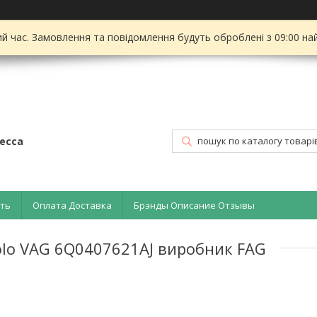
ий час. Замовлення та повідомлення будуть оброблені з 09:00 на
есса
ать
Оплата Доставка
Брэнды Описание Отзывы
olo VAG 6Q0407621AJ виробник FAG