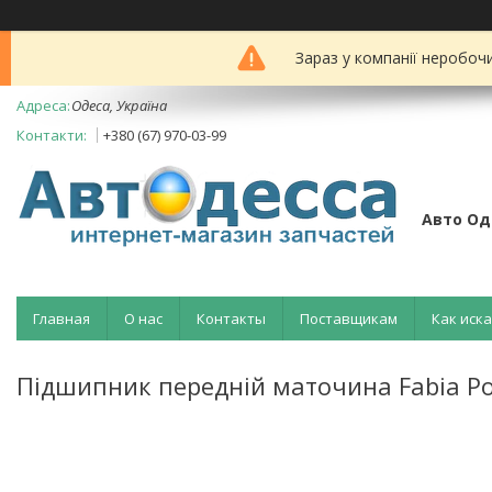
Зараз у компанії неробоч
Одеса, Україна
+380 (67) 970-03-99
Авто Од
Главная
О нас
Контакты
Поставщикам
Как иск
Підшипник передній маточина Fabia P