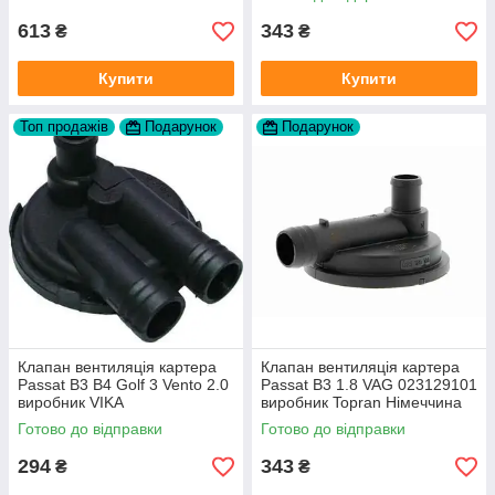
AHU
613
343
₴
₴
Купити
Купити
Топ продажів
Подарунок
Подарунок
Клапан вентиляція картера
Клапан вентиляція картера
Passat B3 B4 Golf 3 Vento 2.0
Passat B3 1.8 VAG 023129101
виробник VIKA
виробник Topran Німеччина
Готово до відправки
Готово до відправки
294
343
₴
₴