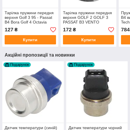
Тарілка пружини передня
Тарілка пружини передня
Пруж
верхня Golf 3 95 - Passat
верхня GOLF 2 GOLF 3
B4 
B4 Bora Golf 4 Octavia
PASSAT B3 VENTO
Tech
виробник JP GROUP Данія
127
172
784
₴
₴
Купити
Купити
Акційні пропозиції та новинки
Подарунок
Подарунок
Датчик температури (синій)
Датчик температури чорний