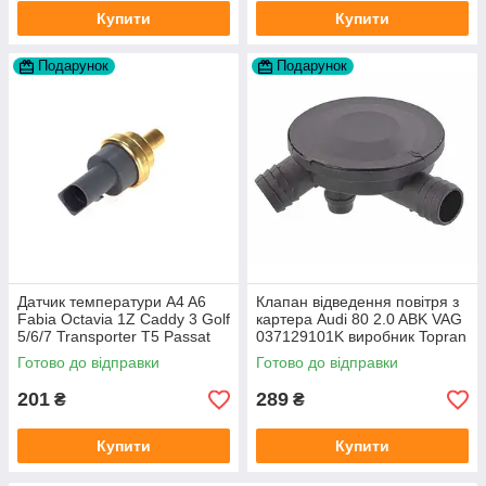
Купити
Купити
Подарунок
Подарунок
Датчик температури A4 A6
Клапан відведення повітря з
Fabia Octavia 1Z Caddy 3 Golf
картера Audi 80 2.0 ABK VAG
5/6/7 Transporter T5 Passat
037129101K виробник Topran
B6 (колір сірий)
Німеччина
Готово до відправки
Готово до відправки
201
289
₴
₴
Купити
Купити