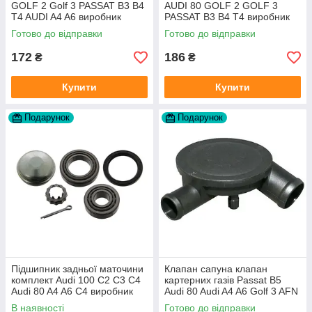
GOLF 2 Golf 3 PASSAT B3 B4
AUDI 80 GOLF 2 GOLF 3
T4 AUDI A4 A6 виробник
PASSAT B3 B4 T4 виробник
Topran Німеччина
TOPRAN Німеччина
Готово до відправки
Готово до відправки
172
186
₴
₴
Купити
Купити
Подарунок
Подарунок
Підшипник задньої маточини
Клапан сапуна клапан
комплект Audi 100 C2 C3 C4
картерних газів Passat B5
Audi 80 A4 A6 C4 виробник
Audi 80 Audi A4 A6 Golf 3 AFN
FAG
1Y AAZ 1Z AFF AEY AAZ AHB
В наявності
Готово до відправки