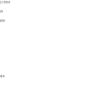
60;1994
09
2309
984