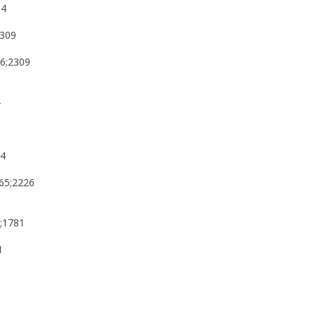
94
2309
36;2309
4
9
44
165;2226
0;1781
1