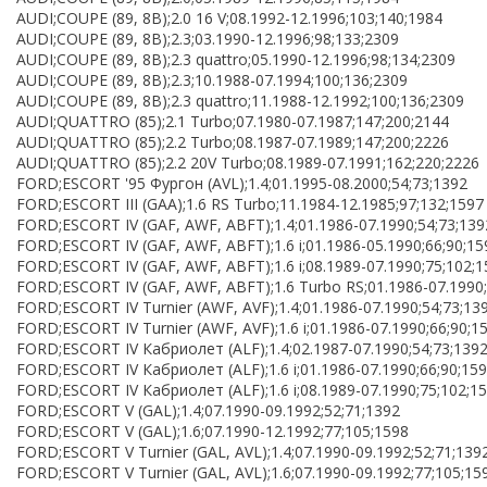
AUDI;COUPE (89, 8B);2.0 16 V;08.1992-12.1996;103;140;1984
AUDI;COUPE (89, 8B);2.3;03.1990-12.1996;98;133;2309
AUDI;COUPE (89, 8B);2.3 quattro;05.1990-12.1996;98;134;2309
AUDI;COUPE (89, 8B);2.3;10.1988-07.1994;100;136;2309
AUDI;COUPE (89, 8B);2.3 quattro;11.1988-12.1992;100;136;2309
AUDI;QUATTRO (85);2.1 Turbo;07.1980-07.1987;147;200;2144
AUDI;QUATTRO (85);2.2 Turbo;08.1987-07.1989;147;200;2226
AUDI;QUATTRO (85);2.2 20V Turbo;08.1989-07.1991;162;220;2226
FORD;ESCORT '95 Фургон (AVL);1.4;01.1995-08.2000;54;73;1392
FORD;ESCORT III (GAA);1.6 RS Turbo;11.1984-12.1985;97;132;1597
FORD;ESCORT IV (GAF, AWF, ABFT);1.4;01.1986-07.1990;54;73;139
FORD;ESCORT IV (GAF, AWF, ABFT);1.6 i;01.1986-05.1990;66;90;15
FORD;ESCORT IV (GAF, AWF, ABFT);1.6 i;08.1989-07.1990;75;102;
FORD;ESCORT IV (GAF, AWF, ABFT);1.6 Turbo RS;01.1986-07.1990;
FORD;ESCORT IV Turnier (AWF, AVF);1.4;01.1986-07.1990;54;73;13
FORD;ESCORT IV Turnier (AWF, AVF);1.6 i;01.1986-07.1990;66;90;1
FORD;ESCORT IV Кабриолет (ALF);1.4;02.1987-07.1990;54;73;139
FORD;ESCORT IV Кабриолет (ALF);1.6 i;01.1986-07.1990;66;90;15
FORD;ESCORT IV Кабриолет (ALF);1.6 i;08.1989-07.1990;75;102;1
FORD;ESCORT V (GAL);1.4;07.1990-09.1992;52;71;1392
FORD;ESCORT V (GAL);1.6;07.1990-12.1992;77;105;1598
FORD;ESCORT V Turnier (GAL, AVL);1.4;07.1990-09.1992;52;71;139
FORD;ESCORT V Turnier (GAL, AVL);1.6;07.1990-09.1992;77;105;15