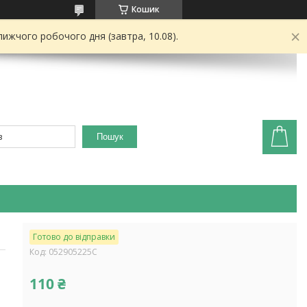
Кошик
ижчого робочого дня (завтра, 10.08).
Пошук
Готово до відправки
Код:
052905225C
110 ₴