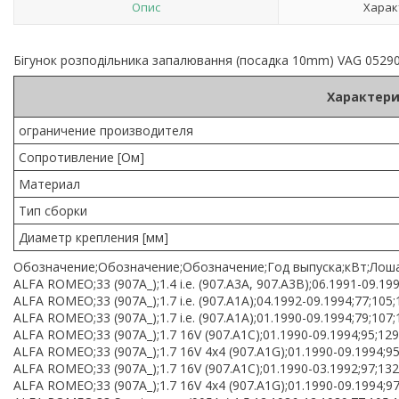
Опис
Харак
Бігунок розподільника запалювання (посадка 10mm) VAG 0529
Характери
ограничение производителя
Сопротивление [Ом]
Материал
Тип сборки
Диаметр крепления [мм]
Обозначение;Обозначение;Обозначение;Год выпуска;кВт;Лоша
ALFA ROMEO;33 (907A_);1.4 i.e. (907.A3A, 907.A3B);06.1991-09.19
ALFA ROMEO;33 (907A_);1.7 i.e. (907.A1A);04.1992-09.1994;77;105
ALFA ROMEO;33 (907A_);1.7 i.e. (907.A1A);01.1990-09.1994;79;107
ALFA ROMEO;33 (907A_);1.7 16V (907.A1C);01.1990-09.1994;95;12
ALFA ROMEO;33 (907A_);1.7 16V 4x4 (907.A1G);01.1990-09.1994;9
ALFA ROMEO;33 (907A_);1.7 16V (907.A1C);01.1990-03.1992;97;13
ALFA ROMEO;33 (907A_);1.7 16V 4x4 (907.A1G);01.1990-09.1994;9