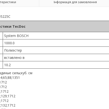
теристики
Інформація для замовлення
05225C
стики TecDoc
System BOSCH
1000.0
Полиэстер
вставлено в
10.2
диные силы;куб. см
94;65;88;1351
;1712
;1712
9;1712
5;129;1712
2;1712
7;132;1712