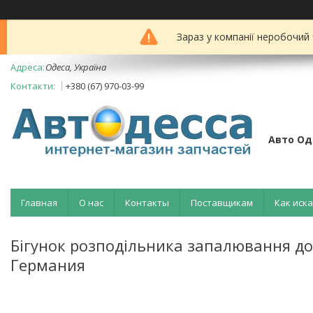
Зараз у компанії неробочий
Одеса, Україна
+380 (67) 970-03-99
Авто Од
Главная
О нас
Контакты
Поставщикам
Как иск
Бігунок розподільника запалювання д
Германия