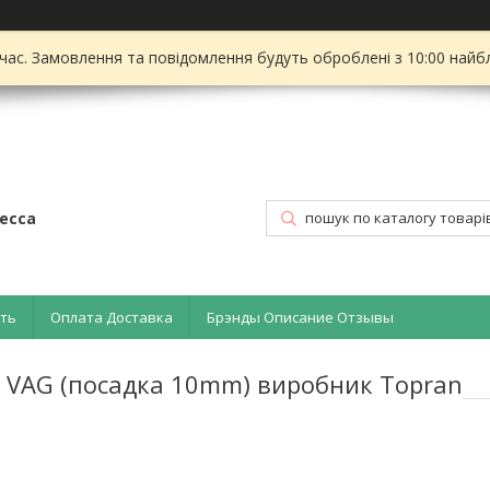
 час. Замовлення та повідомлення будуть оброблені з 10:00 найбл
есса
ать
Оплата Доставка
Брэнды Описание Отзывы
о VAG (посадка 10mm) виробник Topran