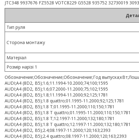
JTC348 9937676 FZ5528 VOTC8229 G5528 935752 32730019 309
Детал
Тип руля
Сторона монтажу
Матеріал
Розмір нарізі 1
Обозначение;Обозначение;Обозначение;Год выпуска;кВт;Лоша
AUDI;A4 (8D2, B5);1.6;11.1994-10.2000;74;100;1595
AUDI;A4 (8D2, B5);1.6;07.2000-11.2000;75;102;1595
AUDI;A4 (8D2, B5);1.8;11.1994-11.2000;92;125;1781
AUDI;A4 (8D2, B5);1.8 quattro;01.1995-11.2000;92;125;1781
AUDI;A4 (8D2, B5);1.8 T;01.1995-11.2000;110;150;1781
AUDI;A4 (8D2, B5);1.8 T quattro;01.1995-11.2000;110;150;1781
AUDI;A4 (8D2, B5);1.8 T;12.1997-11.2000;132;180;1781
AUDI;A4 (8D2, B5);1.8 T quattro;12.1997-11.2000;132;180;1781
AUDI;A4 (8D2, B5);2.4;08.1997-11.2000;120;163;2393
AUDI;A4 (8D2, B5);2.4 quattro;08.1997-11.2000;120;163;2393