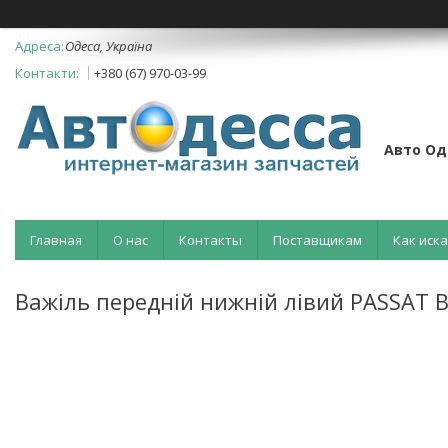
Одеса, Україна
+380 (67) 970-03-99
Авто Од
Главная
О нас
Контакты
Поставщикам
Как иск
Важіль передній нижній лівий PASSAT B