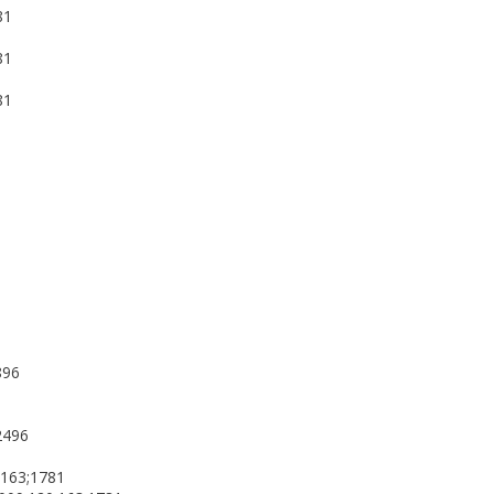
81
81
81
896
2496
;163;1781