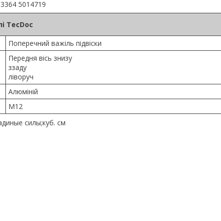
33364 5014719
і TecDoc
Поперечний важіль підвіски
Передня вісь знизу
ззаду
ліворуч
Алюміній
M12
диные силы;куб. см