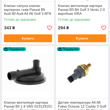
Клапан сапуна клапан
Клапан вентиляція картера
картерних газів Passat B5
Passat B3 B4 Golf 3 Vento 2.0
Audi 80 Audi A4 A6 Golf 3 AFN
виробник VIKA
1Y AAZ 1Z AFF AEY AAZ AHB
Готово до відправки
Готово до відправки
AHU
343
294
₴
₴
Купити
Купити
Подарунок
Подарунок
Клапан вентиляція картера
Датчик температури A4 A6
Passat B3 1.8 VAG 023129101
Fabia Octavia 1Z Caddy 3 Golf