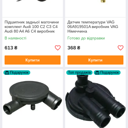
Підшипник задньої маточини
Датчик температури VAG
комплект Audi 100 C2 C3 C4
06A919501A виробник VAG
Audi 80 A4 A6 C4 виробник
Німеччина
FAG
В наявності
Готово до відправки
613
368
₴
₴
Купити
Купити
Подарунок
Топ продажів
Подарунок