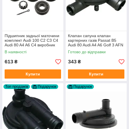
Підшипник задньої маточини
Клапан сапуна клапан
комплект Audi 100 C2 C3 C4
картерних газів Passat B5
Audi 80 A4 A6 C4 виробник
Audi 80 Audi A4 A6 Golf 3 AFN
FAG
1Y AAZ 1Z AFF AEY AAZ AHB
В наявності
Готово до відправки
AHU
613
343
₴
₴
Купити
Купити
Топ продажів
Подарунок
Подарунок