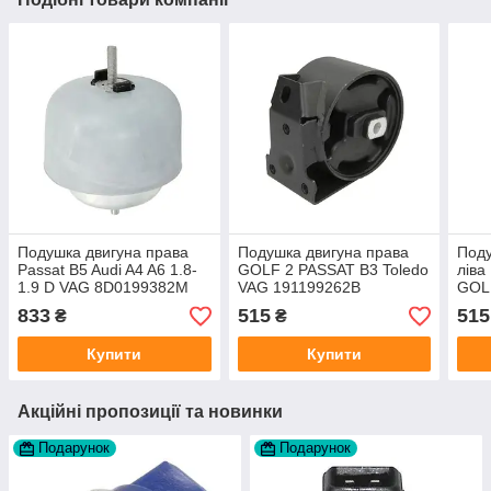
Подушка двигуна права
Подушка двигуна права
Поду
Passat B5 Audi A4 A6 1.8-
GOLF 2 PASSAT B3 Toledo
ліва
1.9 D VAG 8D0199382M
VAG 191199262B
GOL
виробник Польща
виробник Польща
Італ
833
515
515
₴
₴
Купити
Купити
Акційні пропозиції та новинки
Подарунок
Подарунок