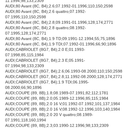
11.1994;98;133;2309
AUDI;80 Avant (8C, B4);2.6;07.1992-01.1996;110;150;2598
AUDI;80 Avant (8C, B4);2.6 quattro;07.1992-
07.1995;110;150;2598
AUDI;80 Avant (8C, B4);2.8;09.1991-01.1996;128;174;2771
AUDI;80 Avant (8C, B4);2.8 quattro;08.1992-
07.1995;128;174;2771
AUDI;80 Avant (8C, B4);1.9 TD;09.1991-12.1994;55;75;1896
AUDI;80 Avant (8C, B4);1.9 TDI;07.1992-01.1996;66;90;1896
AUDI;CABRIOLET (8G7, B4);2.0 E;01.1993-
07.1998;85;115;1984
AUDI;CABRIOLET (8G7, B4);2.3 E;05.1991-
07.1994;98;133;2309
AUDI;CABRIOLET (8G7, B4);2.6;06.1993-08.2000;110;150;2598
AUDI;CABRIOLET (8G7, B4);2.8;11.1992-08.2000;128;174;2771
AUDI;CABRIOLET (8G7, B4);1.9 TDI;06.1995-
08.2000;66;90;1896
AUDI;COUPE (89, 8B);1.8;08.1989-07.1991;82;112;1781
AUDI;COUPE (89, 8B);2.0;05.1989-12.1996;85;115;1984
AUDI;COUPE (89, 8B);2.0 16 V;01.1992-07.1992;101;137;1984
AUDI;COUPE (89, 8B);2.0 16 V;08.1992-12.1996;103;140;1984
AUDI;COUPE (89, 8B);2.0 20 V quattro;08.1989-
07.1991;118;160;1994
AUDI;COUPE (89, 8B);2.3;03.1990-12.1996;98;133;2309