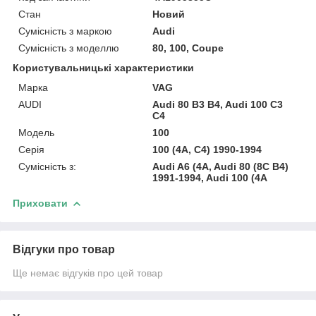
Стан
Новий
Сумісність з маркою
Audi
Сумісність з моделлю
80, 100, Coupe
Користувальницькі характеристики
Марка
VAG
AUDI
Audi 80 B3 B4, Audi 100 C3
C4
Модель
100
Серія
100 (4A, C4) 1990-1994
Сумісність з:
Audi A6 (4A, Audi 80 (8C B4)
1991-1994, Audi 100 (4A
Приховати
Відгуки про товар
Ще немає відгуків про цей товар