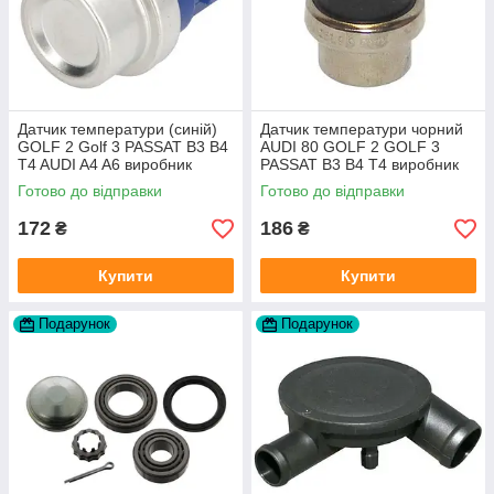
Датчик температури (синій)
Датчик температури чорний
GOLF 2 Golf 3 PASSAT B3 B4
AUDI 80 GOLF 2 GOLF 3
T4 AUDI A4 A6 виробник
PASSAT B3 B4 T4 виробник
Topran Німеччина
TOPRAN Німеччина
Готово до відправки
Готово до відправки
172
186
₴
₴
Купити
Купити
Подарунок
Подарунок