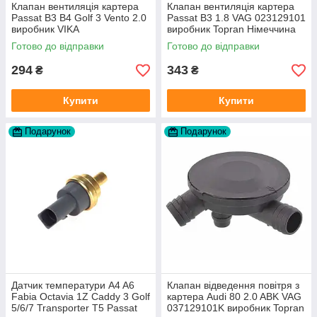
Клапан вентиляція картера
Клапан вентиляція картера
Passat B3 B4 Golf 3 Vento 2.0
Passat B3 1.8 VAG 023129101
виробник VIKA
виробник Topran Німеччина
Готово до відправки
Готово до відправки
294
343
₴
₴
Купити
Купити
Подарунок
Подарунок
Датчик температури A4 A6
Клапан відведення повітря з
Fabia Octavia 1Z Caddy 3 Golf
картера Audi 80 2.0 ABK VAG
5/6/7 Transporter T5 Passat
037129101K виробник Topran