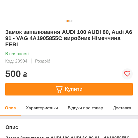
Замок запалювання AUDI 100 AUDI 80, Audi A6
91 - VAG 4A1905855C виробник Німеччина
FEBI
В наявності
Код: 23904
Роздріб
500
₴
Купити
Опис
Характеристики
Відгуки про товар
Доставка
Опис
Замок Запалювання AUDI 100 AUDI A6 80 91 - 4A1905855C