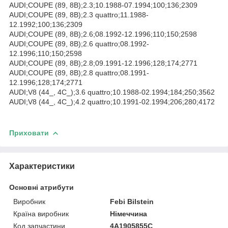
AUDI;COUPE (89, 8B);2.3;10.1988-07.1994;100;136;2309
AUDI;COUPE (89, 8B);2.3 quattro;11.1988-
12.1992;100;136;2309
AUDI;COUPE (89, 8B);2.6;08.1992-12.1996;110;150;2598
AUDI;COUPE (89, 8B);2.6 quattro;08.1992-
12.1996;110;150;2598
AUDI;COUPE (89, 8B);2.8;09.1991-12.1996;128;174;2771
AUDI;COUPE (89, 8B);2.8 quattro;08.1991-
12.1996;128;174;2771
AUDI;V8 (44_, 4C_);3.6 quattro;10.1988-02.1994;184;250;3562
AUDI;V8 (44_, 4C_);4.2 quattro;10.1991-02.1994;206;280;4172
Приховати
Характеристики
Основні атрибути
Виробник
Febi Bilstein
Країна виробник
Німеччина
Код запчастини
4A1905855C