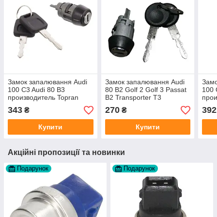
Замок запалювання Audi
Замок запалювання Audi
Замо
100 C3 Audi 80 B3
80 B2 Golf 2 Golf 3 Passat
100 
производитель Topran
B2 Transporter T3
прои
Германия
виробник JP GROUP Данія
Гер
343
270
392
₴
₴
Купити
Купити
Акційні пропозиції та новинки
Подарунок
Подарунок