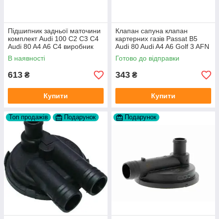
Підшипник задньої маточини
Клапан сапуна клапан
комплект Audi 100 C2 C3 C4
картерних газів Passat B5
Audi 80 A4 A6 C4 виробник
Audi 80 Audi A4 A6 Golf 3 AFN
FAG
1Y AAZ 1Z AFF AEY AAZ AHB
В наявності
Готово до відправки
AHU
613
343
₴
₴
Купити
Купити
Топ продажів
Подарунок
Подарунок