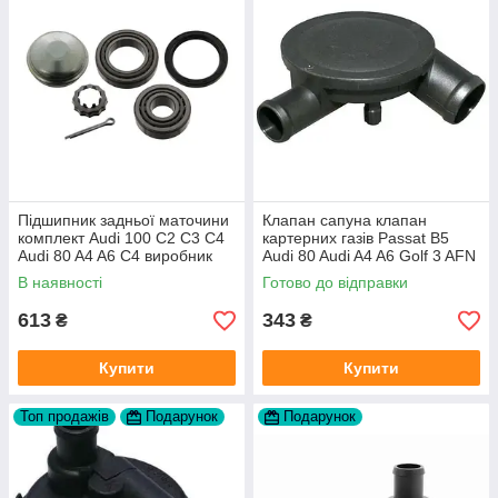
Підшипник задньої маточини
Клапан сапуна клапан
комплект Audi 100 C2 C3 C4
картерних газів Passat B5
Audi 80 A4 A6 C4 виробник
Audi 80 Audi A4 A6 Golf 3 AFN
FAG
1Y AAZ 1Z AFF AEY AAZ AHB
В наявності
Готово до відправки
AHU
613
343
₴
₴
Купити
Купити
Топ продажів
Подарунок
Подарунок