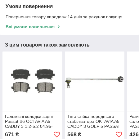
Умови повернення
Повернення товару впродовж 14 днів за рахунок покупця
Всі умови повернення
З цим товаром також замовляють
Гальмівні колодки задні
Тяга стійка переднього
Рези
Passat B6 OCTAVIA A5
стабілізатора OKTAVIA A5
сало
CADDY 3 1.2-5.2 04.95-
CADDY 3 GOLF 5 PASSAT
PAS
виробник LPR Італія
B6 виробник Moog
GOL
671
568
426
₴
₴
Німеччина