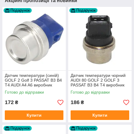
Акційні пропозиції та новинки
Подарунок
Подарунок
Датчик температури (синій)
Датчик температури чорний
GOLF 2 Golf 3 PASSAT B3 B4
AUDI 80 GOLF 2 GOLF 3
T4 AUDI A4 A6 виробник
PASSAT B3 B4 T4 виробник
Topran Німеччина
TOPRAN Німеччина
Готово до відправки
Готово до відправки
172
186
₴
₴
Купити
Купити
Подарунок
Подарунок