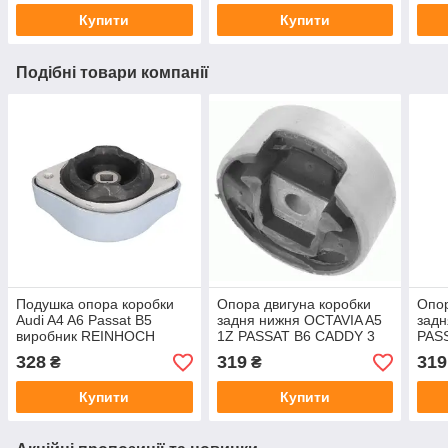
Купити
Купити
Подібні товари компанії
Подушка опора коробки
Опора двигуна коробки
Опор
Audi A4 A6 Passat B5
задня нижня OCTAVIA A5
задн
виробник REINHOCH
1Z PASSAT B6 CADDY 3
PASS
Польща
виробник Borsehung
виро
328
319
319
₴
₴
Німеччина
Німе
Купити
Купити