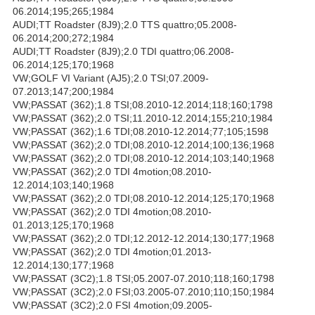
06.2014;195;265;1984
AUDI;TT Roadster (8J9);2.0 TTS quattro;05.2008-
06.2014;200;272;1984
AUDI;TT Roadster (8J9);2.0 TDI quattro;06.2008-
06.2014;125;170;1968
VW;GOLF VI Variant (AJ5);2.0 TSI;07.2009-
07.2013;147;200;1984
VW;PASSAT (362);1.8 TSI;08.2010-12.2014;118;160;1798
VW;PASSAT (362);2.0 TSI;11.2010-12.2014;155;210;1984
VW;PASSAT (362);1.6 TDI;08.2010-12.2014;77;105;1598
VW;PASSAT (362);2.0 TDI;08.2010-12.2014;100;136;1968
VW;PASSAT (362);2.0 TDI;08.2010-12.2014;103;140;1968
VW;PASSAT (362);2.0 TDI 4motion;08.2010-
12.2014;103;140;1968
VW;PASSAT (362);2.0 TDI;08.2010-12.2014;125;170;1968
VW;PASSAT (362);2.0 TDI 4motion;08.2010-
01.2013;125;170;1968
VW;PASSAT (362);2.0 TDI;12.2012-12.2014;130;177;1968
VW;PASSAT (362);2.0 TDI 4motion;01.2013-
12.2014;130;177;1968
VW;PASSAT (3C2);1.8 TSI;05.2007-07.2010;118;160;1798
VW;PASSAT (3C2);2.0 FSI;03.2005-07.2010;110;150;1984
VW;PASSAT (3C2);2.0 FSI 4motion;09.2005-