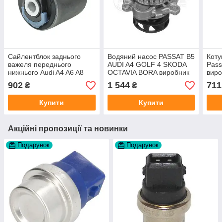
Сайлентблок заднього
Водяний насос PASSAT B5
Коту
важеля переднього
AUDI A4 GOLF 4 SKODA
Pass
нижнього Audi A4 A6 A8
OCTAVIA BORA виробник
вир
Superb Passat B5
Meyle Німеччина
902
1 544
711
₴
₴
виробник Meyle HD
Німеччина
Купити
Купити
Акційні пропозиції та новинки
Подарунок
Подарунок