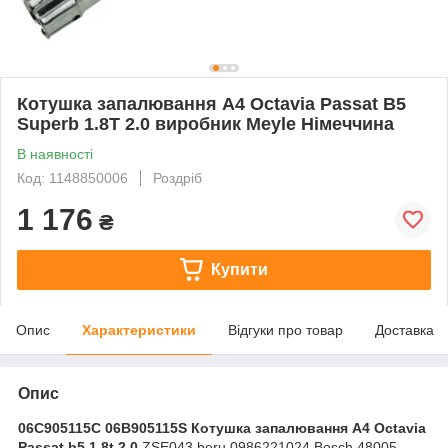
Котушка запалювання A4 Octavia Passat B5
Superb 1.8T 2.0 виробник Meyle Німеччина
В наявності
Код: 1148850006
Роздріб
1 176
₴
Купити
Опис
Характеристики
Відгуки про товар
Доставка
Опис
06C905115C 06B905115S Котушка запалювання A4 Octavia
Passat b5 1.8t 2.0
ZSE043 beru 0986221024 Bosch 48005