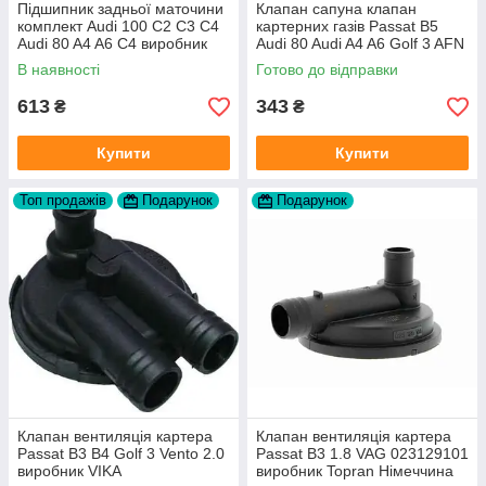
Підшипник задньої маточини
Клапан сапуна клапан
комплект Audi 100 C2 C3 C4
картерних газів Passat B5
Audi 80 A4 A6 C4 виробник
Audi 80 Audi A4 A6 Golf 3 AFN
FAG
1Y AAZ 1Z AFF AEY AAZ AHB
В наявності
Готово до відправки
AHU
613
343
₴
₴
Купити
Купити
Топ продажів
Подарунок
Подарунок
Клапан вентиляція картера
Клапан вентиляція картера
Passat B3 B4 Golf 3 Vento 2.0
Passat B3 1.8 VAG 023129101
виробник VIKA
виробник Topran Німеччина