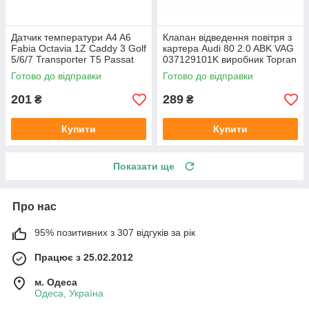
Датчик температури A4 A6
Клапан відведення повітря з
Fabia Octavia 1Z Caddy 3 Golf
картера Audi 80 2.0 ABK VAG
5/6/7 Transporter T5 Passat
037129101K виробник Topran
B6 (колір сірий)
Німеччина
Готово до відправки
Готово до відправки
201
289
₴
₴
Купити
Купити
Показати ще
Про нас
95% позитивних з 307 відгуків за рік
Працює з 25.02.2012
м. Одеса
Одеса, Україна