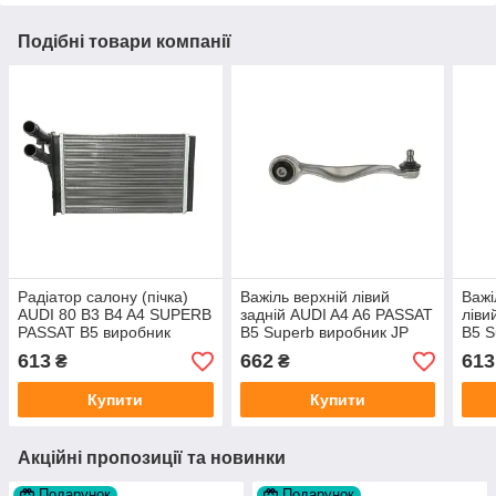
Подібні товари компанії
Радіатор салону (пічка)
Важіль верхній лівий
Важі
AUDI 80 B3 B4 A4 SUPERB
задній AUDI A4 A6 PASSAT
ліви
PASSAT B5 виробник
B5 Superb виробник JP
B5 S
Tempest
GROUP
RAI
613
662
613
₴
₴
Купити
Купити
Акційні пропозиції та новинки
Подарунок
Подарунок