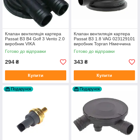
Клапан вентиляція картера
Клапан вентиляція картера
Passat B3 B4 Golf 3 Vento 2.0
Passat B3 1.8 VAG 023129101
виробник VIKA
виробник Topran Німеччина
Готово до відправки
Готово до відправки
294
343
₴
₴
Купити
Купити
Подарунок
Подарунок