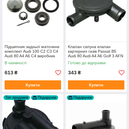
Підшипник задньої маточини
Клапан сапуна клапан
комплект Audi 100 C2 C3 C4
картерних газів Passat B5
Audi 80 A4 A6 C4 виробник
Audi 80 Audi A4 A6 Golf 3 AFN
FAG
1Y AAZ 1Z AFF AEY AAZ AHB
В наявності
Готово до відправки
AHU
613
343
₴
₴
Купити
Купити
Топ продажів
Подарунок
Подарунок