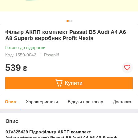
Фільтр АКПП комплект Passat B5 Audi A4 A6
A8 Superb виробник Profit Чехія
Готово до відправки
Код: 1550-0042
Роздріб
539
₴
Купити
Опис
Характеристики
Відгуки про товар
Доставка
Опис
01V325429 Гідрофільтр АКПП комплект
(фільтр+прокладка) Passat B5 Audi A4 A6 A8 Superb