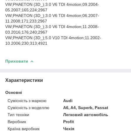
VW;PHAETON (3D_);3.0 V6 TDI 4motion;09.2004-
05.2007;165;224;2967
VW;PHAETON (3D_);3.0 V6 TDI 4motion;06.2007-
11.2008;171;233;2967
VW;PHAETON (3D_);3.0 V6 TDI 4motion;11.2008-
03.2016;176;240;2967
VW;PHAETON (3D_);5.0 V10 TDI 4motion;11.2002-
10.2006;230;313;4921
Приховати
Характеристики
Основні
Сумісність з маркою
Audi
Сумісність з моделлю
A6, A4, Superb, Passat
Тип техніки
Легковий автомобіль
Виробник
Profit
Країна виробник
Чехія