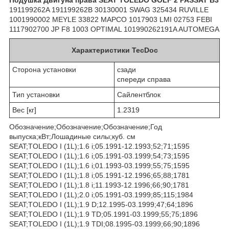
191199262A 191199262B 30130001 SWAG 325434 RUVILLE
1001990002 MEYLE 33822 MAPCO 1017903 LMI 02753 FEBI
1117902700 JP F8 1003 OPTIMAL 101990262191A AUTOMEGA
Характеристики TecDoc
Сторона установки
сзади
спереди справа
Тип установки
Сайлентблок
Вес [кг]
1.2319
Обозначение;Обозначение;Обозначение;Год
выпуска;кВт;Лошадиные силы;куб. см
SEAT;TOLEDO I (1L);1.6 i;05.1991-12.1993;52;71;1595
SEAT;TOLEDO I (1L);1.6 i;05.1991-03.1999;54;73;1595
SEAT;TOLEDO I (1L);1.6 i;01.1993-03.1999;55;75;1595
SEAT;TOLEDO I (1L);1.8 i;05.1991-12.1996;65;88;1781
SEAT;TOLEDO I (1L);1.8 i;11.1993-12.1996;66;90;1781
SEAT;TOLEDO I (1L);2.0 i;05.1991-03.1999;85;115;1984
SEAT;TOLEDO I (1L);1.9 D;12.1995-03.1999;47;64;1896
SEAT;TOLEDO I (1L);1.9 TD;05.1991-03.1999;55;75;1896
SEAT;TOLEDO I (1L);1.9 TDI;08.1995-03.1999;66;90;1896