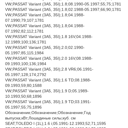
VW;PASSAT Variant (3A5, 35I);1.8;08.1990-05.1997;55;75;1781
VW;PASSAT Variant (3A5, 35I);1.8;02.1988-05.1997;66;90;1781
VW;PASSAT Variant (3A5, 35I);1.8;04.1988-
07.1990;79;107;1781
VW;PASSAT Variant (3A5, 35I);1.8;04.1988-
07.1992;82;112;1781
VW;PASSAT Variant (3A5, 35I);1.8 16V;04.1988-
12.1989;100;136;1781
VW;PASSAT Variant (3A5, 35I);2.0;02.1990-
05.1997;85;115;1984
VW;PASSAT Variant (3A5, 35I);2.0 16V;08.1988-
09.1993;100;136;1984
VW;PASSAT Variant (3A5, 35I);2.8 VR6;06.1991-
05.1997;128;174;2792
VW;PASSAT Variant (3A5, 35I);1.6 TD;08.1988-
09.1993;59;80;1588
VW;PASSAT Variant (3A5, 35I);1.9 D;05.1989-
10.1993;50;68;1896
VW;PASSAT Variant (3A5, 35I);1.9 TD;03.1991-
05.1997;55;75;1896
Обозначение;Обозначение;Обозначение;Год
выпуска;кВт;Лошадиные силы;куб. см
SEAT;TOLEDO I (1L);1.6 i;05.1991-12.1993;52;71;1595