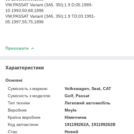
VW;PASSAT Variant (3A5, 35I);1.9 D;05.1989-
10.1993;50;68;1896
VW;PASSAT Variant (3A5, 35I);1.9 TD;03.1991-
05.1997;55;75;1896
Приховати
Характеристики
Основні
Сумісність з маркою
Volkswagen, Seat, CAT
Сумісність з моделлю
Golf, Passat
Тип техніки
Легковий автомобіль
Виробник
Meyle
Країна виробник
Німеччина
Код запчастини
191199262A, 191199262B
Стан
Новий