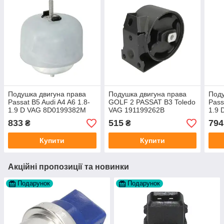
Подушка двигуна права
Подушка двигуна права
Поду
Passat B5 Audi A4 A6 1.8-
GOLF 2 PASSAT B3 Toledo
Pass
1.9 D VAG 8D0199382M
VAG 191199262B
1.9
виробник Польща
виробник Польща
вир
833
515
794
₴
₴
Купити
Купити
Акційні пропозиції та новинки
Подарунок
Подарунок