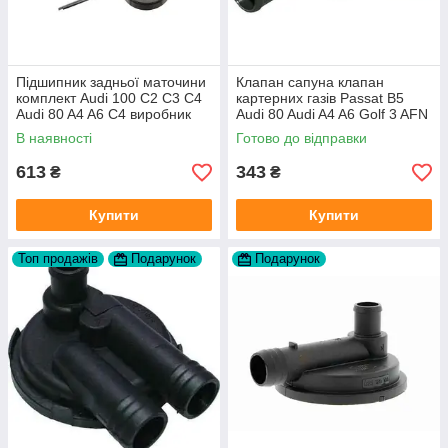
Підшипник задньої маточини
Клапан сапуна клапан
комплект Audi 100 C2 C3 C4
картерних газів Passat B5
Audi 80 A4 A6 C4 виробник
Audi 80 Audi A4 A6 Golf 3 AFN
FAG
1Y AAZ 1Z AFF AEY AAZ AHB
В наявності
Готово до відправки
AHU
613
343
₴
₴
Купити
Купити
Топ продажів
Подарунок
Подарунок