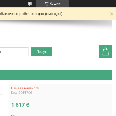
Кошик
йближчого робочого дня (сьогодні).
Пошук
Немає в наявності
Код:
DDF1706
1 617 ₴