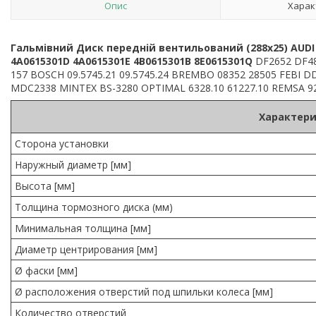
Опис
Харак
Гальмівний Диск передній вентильований (288x25) AUDI 1
4A0615301D 4A0615301E 4B0615301B 8E0615301Q
DF2652 DF481
157 BOSCH 09.5745.21 09.5745.24 BREMBO 08352 28505 FEBI
MDC2338 MINTEX BS-3280 OPTIMAL 6328.10 61227.10 REMSA 9
Характери
Сторона установки
Наружный диаметр [мм]
Высота [мм]
Толщина тормозного диска (мм)
Минимальная толщина [мм]
Диаметр центрирования [мм]
Ø фаски [мм]
Ø расположения отверстий под шпильки колеса [мм]
Количество отверстий