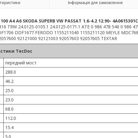
теристики
Інформація для замовлення
00 A4 A6 SKODA SUPERB VW PASSAT 1.6-4.2 12.90-
4A0615301C
6 TRW 24.0125-0105.1 24.0125-0171.1 ATE 0 986 478 546 0 986 47
 DDF1706 DDF1677 FERODO 1155211040 1155211120 MEYLE MDC76
2057600 92121000 92121003 92057603 92057605 TEXTAR
стики TecDoc
передний мост
288.0
46.2
25.0
23.0
68.0
112.0
15.4
5.0