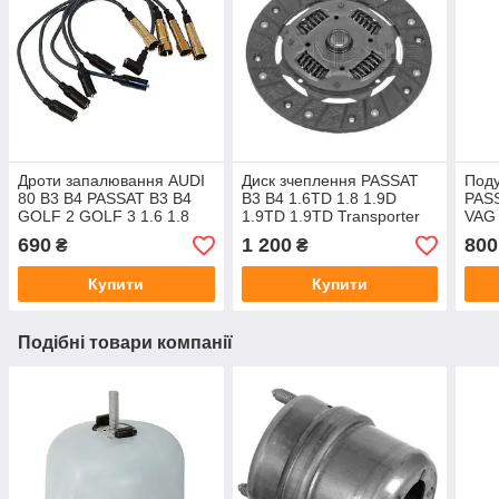
Дроти запалювання AUDI
Диск зчеплення PASSAT
Поду
80 B3 B4 PASSAT B3 B4
B3 B4 1.6TD 1.8 1.9D
PAS
GOLF 2 GOLF 3 1.6 1.8
1.9TD 1.9TD Transporter
VAG
2.0 виробник JP GROUP
T4 1.9D
вир
690
1 200
800
₴
₴
Данія
Купити
Купити
Подібні товари компанії