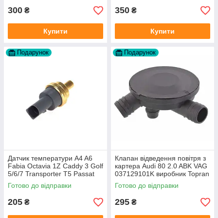
300
350
₴
₴
Купити
Купити
Подарунок
Подарунок
Датчик температури A4 A6
Клапан відведення повітря з
Fabia Octavia 1Z Caddy 3 Golf
картера Audi 80 2.0 ABK VAG
5/6/7 Transporter T5 Passat
037129101K виробник Topran
B6 (колір сірий)
Німеччина
Готово до відправки
Готово до відправки
205
295
₴
₴