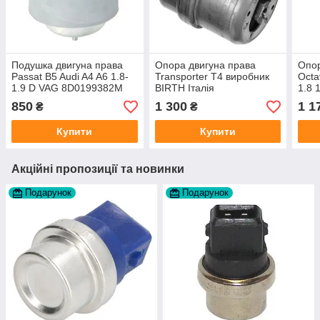
Подушка двигуна права
Опора двигуна права
Опор
Passat B5 Audi A4 A6 1.8-
Transporter T4 виробник
Octa
1.9 D VAG 8D0199382M
BIRTH Італія
1.8 
виробник Польща
Пол
850
1 300
1 1
₴
₴
Купити
Купити
Акційні пропозиції та новинки
Подарунок
Подарунок