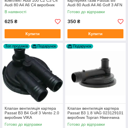
комплект Audi 100 C2 C3 C4
картерних газів Passat B5
Audi 80 A4 A6 C4 виробник
Audi 80 Audi A4 A6 Golf 3 AFN
FAG
1Y AAZ 1Z AFF AEY AAZ AHB
В наявності
Готово до відправки
AHU
625
350
₴
₴
Купити
Купити
Топ продажів
Подарунок
Подарунок
Клапан вентиляція картера
Клапан вентиляція картера
Passat B3 B4 Golf 3 Vento 2.0
Passat B3 1.8 VAG 023129101
виробник VIKA
виробник Topran Німеччина
Готово до відправки
Готово до відправки