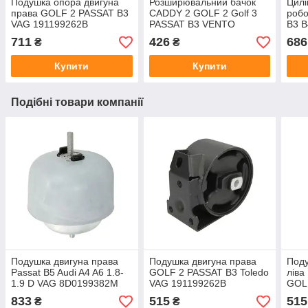
Подушка опора двигуна
Розширювальний бачок
Цилі
права GOLF 2 PASSAT B3
CADDY 2 GOLF 2 Golf 3
робо
VAG 191199262B
PASSAT B3 VENTO
B3 B
виробник MEYLE
виробник TOPRAN
711
426
686
₴
₴
Німеччина
Німеччина
Купити
Купити
Подібні товари компанії
Подушка двигуна права
Подушка двигуна права
Поду
Passat B5 Audi A4 A6 1.8-
GOLF 2 PASSAT B3 Toledo
ліва
1.9 D VAG 8D0199382M
VAG 191199262B
GOL
виробник Польща
виробник Польща
Італ
833
515
515
₴
₴