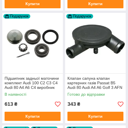
Купити
Купити
Подарунок
Подарунок
Підшипник задньої маточини
Клапан сапуна клапан
комплект Audi 100 C2 C3 C4
картерних газів Passat B5
Audi 80 A4 A6 C4 виробник
Audi 80 Audi A4 A6 Golf 3 AFN
FAG
1Y AAZ 1Z AFF AEY AAZ AHB
В наявності
Готово до відправки
AHU
613
343
₴
₴
Купити
Купити