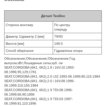
Деталі TecDoc
Сторона монтажу
По центру
спереду
Діаметр 1/діаметр 2 [мм]
79/93
Висота [мм]
148.0
Спосіб зберігання
Гідравлічна опора
Обозначение;Обозначение;Обозначение;Год
выпуска;кВт;Лошадиные силы;куб. см
SEAT;CORDOBA (6K1, 6K2);1.8 i 16V;10.1993-
08.1996;95;129;1781
SEAT;CORDOBA (6K1, 6K2);2.0 i;02.1993-06.1999;85;115;1984
SEAT;CORDOBA (6K1, 6K2);2.0 i 16V;08.1996-
06.1999;110;150;1984
SEAT;CORDOBA (6K1, 6K2);1.9 TDI;08.1996-
06.1999;66;90;1896
SEAT;CORDOBA (6K1, 6K2);1.9 TDI;03.1997-
06.1999;81;110;1896